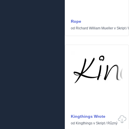
Rope
od
Richard William Mueller
v
Skript
/
Kingthings Wrote
od
Kingthings
v
Skript
/
Různý