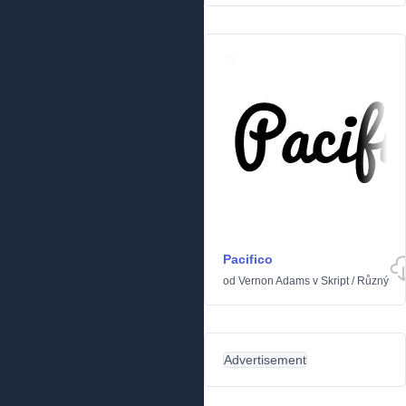
Pacifico
od
Vernon Adams
v
Skript
/
Různý
Advertisement