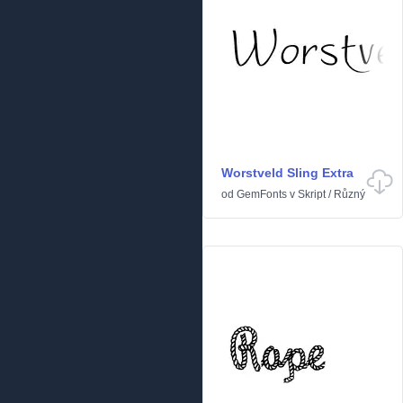
Worstveld Sling Extra
od
GemFonts
v
Skript
/
Různý