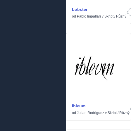
Lobster
od
Pablo Impallari
v
Skript
/
Různý
Ibleum
od
Julian Rodriguez
v
Skript
/
Různý