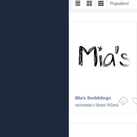
Populární
Mia's Scribblings
od
Amelia
v
Skript
/
Různý