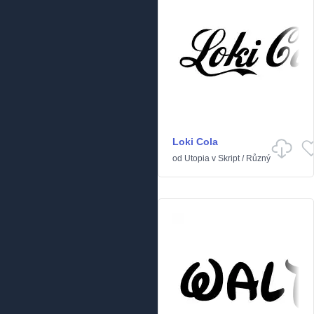
Loki Cola
od
Utopia
v
Skript
/
Různý