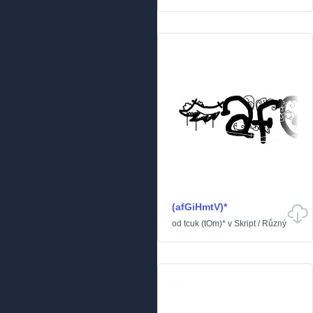
(afGiHmtV)*
od
tcuk (tOm)*
v
Skript
/
Různý