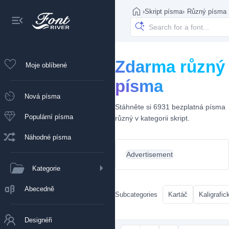
›
Skript písma
›
Různý písma
Zdarma různý
Moje oblíbené
písma
Nová písma
Stáhněte si 6931 bezplatná písma
Populární písma
různý v kategorii skript.
Náhodné písma
Advertisement
Kategorie
Abecedně
Subcategories
Kartáč
Kaligrafic
Designéři