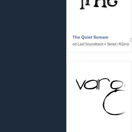
The Quiet Scream
od
Last Soundtrack
v
Skript
/
Různý