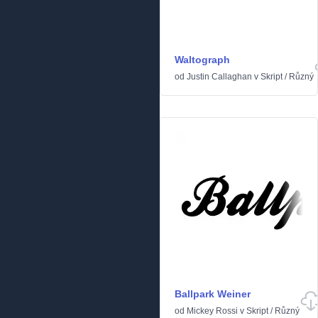
Waltograph
od
Justin Callaghan
v
Skript
/
Různý
Ballpark Weiner
od
Mickey Rossi
v
Skript
/
Různý