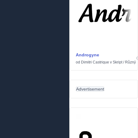
Androgyne
od
Dimitri Castrique
v
Skript
/
Různý
Advertisement