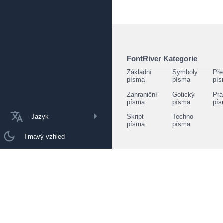
FontRiver Kategorie
Základní
Symboly
Pře
písma
písma
pí
Zahraniční
Gotický
Prá
písma
písma
pí
Jazyk
Skript
Techno
písma
písma
Tmavý vzhled