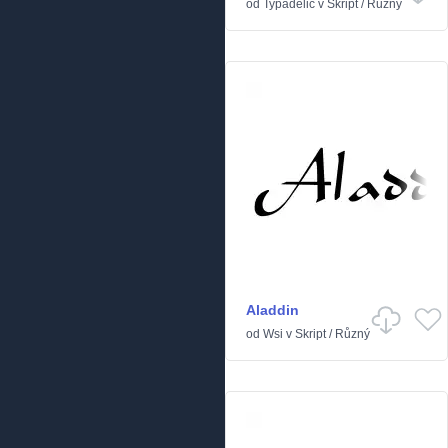
od
Typadelic
v
Skript
/
Různý
Aladdin
od
Wsi
v
Skript
/
Různý