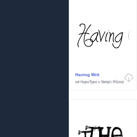
Having Writ
od
HypoTypo
v
Skript
/
Různý