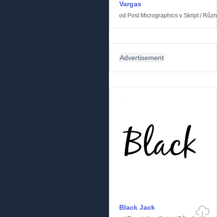
Vargas
od
Post Micrographics
v
Skript
/
Různ
Advertisement
Black Jack