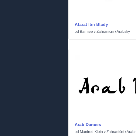
Afarat Ibn Blady
od
Barmee
v
Zahraniční
/
Arabský
Arab Dances
od
Manfred Klein
v
Zahraniční
/
Arab