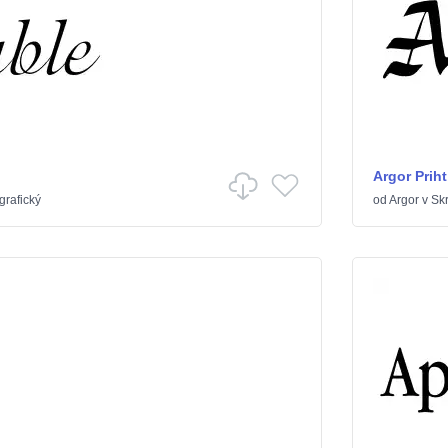
Argor Prih
grafický
od
Argor
v
Skr