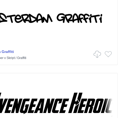
Graffiti
per
v
Skript
/
Graffiti