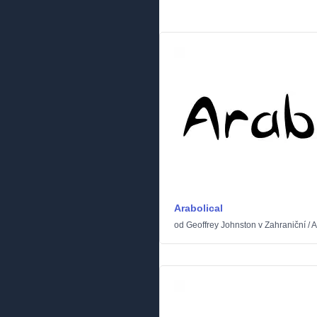
Arabolical
od
Geoffrey Johnston
v
Zahraniční
/
A