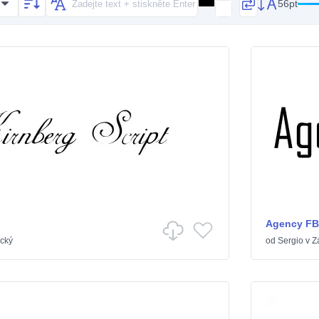
56pt
Agency FB
ický
od
Sergio
v
Z