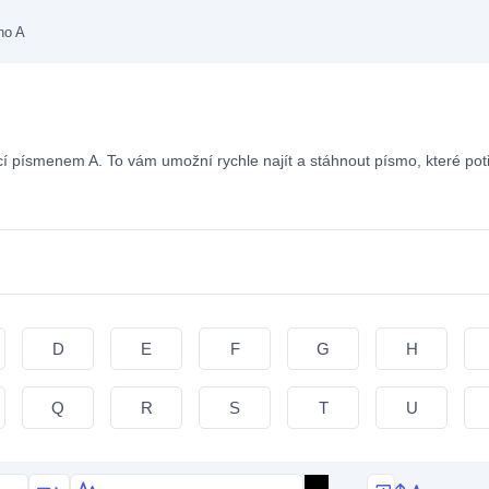
no A
 písmenem A. To vám umožní rychle najít a stáhnout písmo, které potř
D
E
F
G
H
Q
R
S
T
U