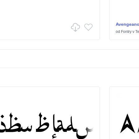
Avengeanc
od
Fontry
v
T