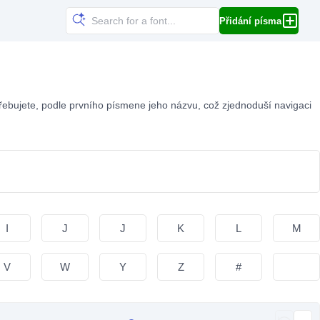
Přidání písma
ebujete, podle prvního písmene jeho názvu, což zjednoduší navigaci
I
J
J
K
L
M
V
W
Y
Z
#