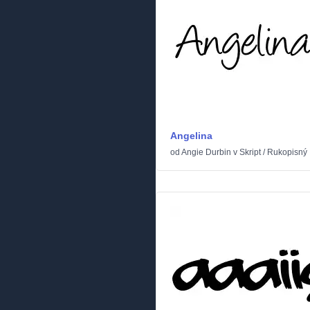
Angelina
od
Angie Durbin
v
Skript
/
Rukopisný