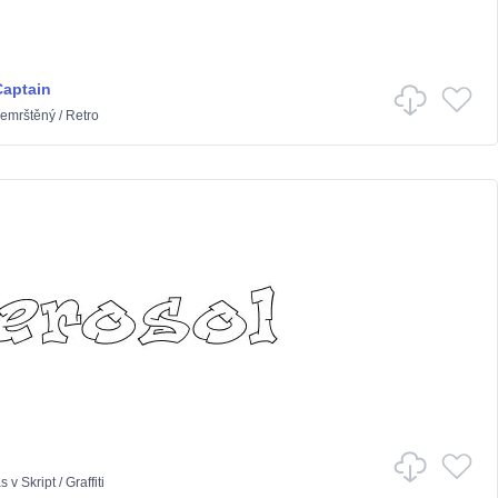
Captain
emrštěný
/
Retro
as
v
Skript
/
Graffiti