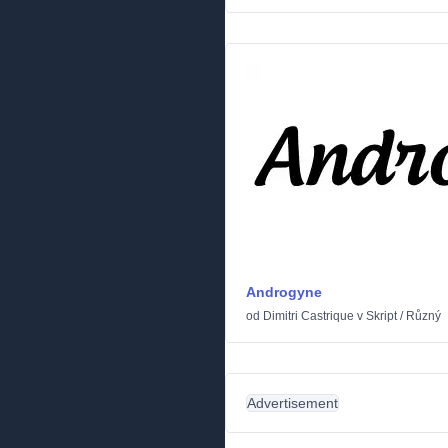
Androgyne
od
Dimitri Castrique
v
Skript
/
Různý
Advertisement