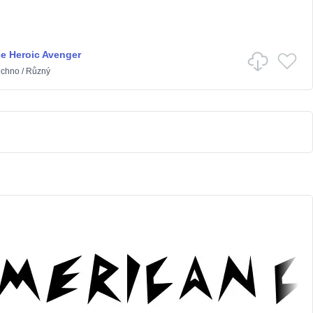
e Heroic Avenger
echno
/
Různý