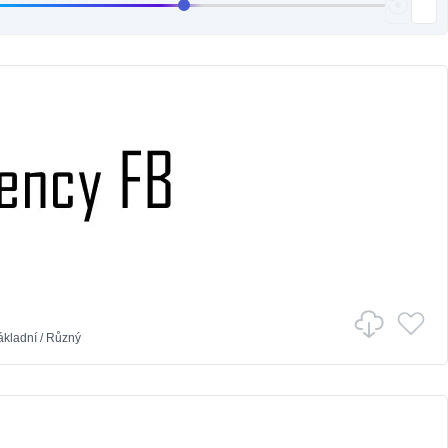
ákladní
/
Různý