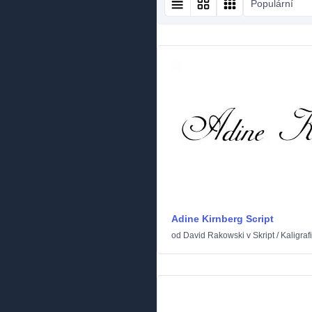
Populární
Adine Kirnberg Script
od
David Rakowski
v
Skript
/
Kaligraf