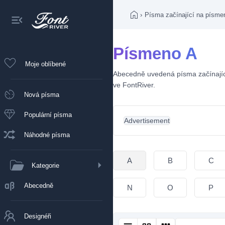
›
Písma začínající na písme
Písmeno A
Moje oblíbené
Abecedně uvedená písma začínající
ve FontRiver.
Nová písma
Populární písma
Advertisement
Náhodné písma
A
B
C
Kategorie
Abecedně
N
O
P
Designéři