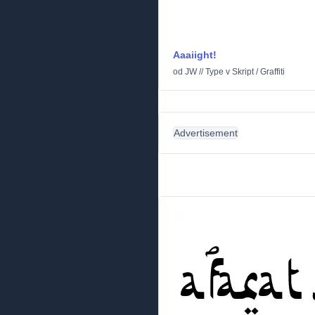
Aaaiight!
od
JW // Type
v
Skript
/
Graffiti
Advertisement