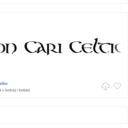
ltic
k
v
Gotický
/
Keltský