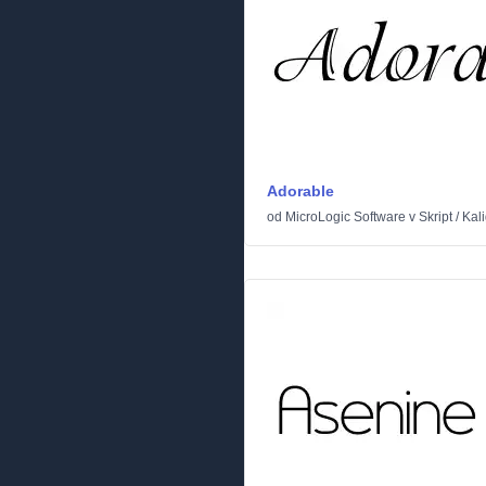
Adorable
od
MicroLogic Software
v
Skript
/
Kali