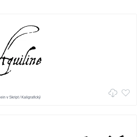
ein
v
Skript
/
Kaligrafický