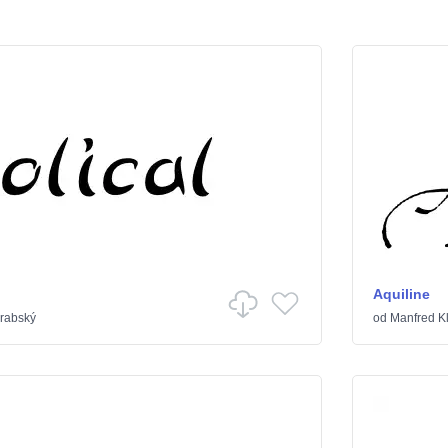
Aquiline
rabský
od
Manfred Kl