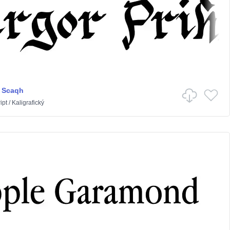
t Scaqh
ipt
/
Kaligrafický