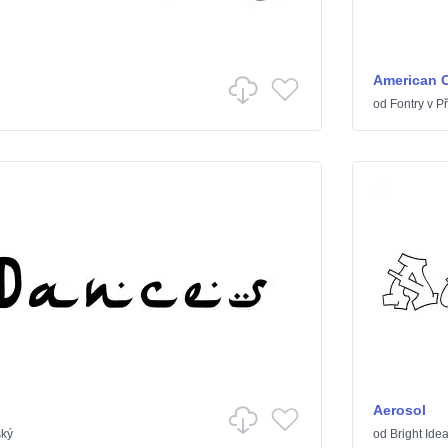
American 
od
Fontry
v
Př
Aerosol
ský
od
Bright Ide