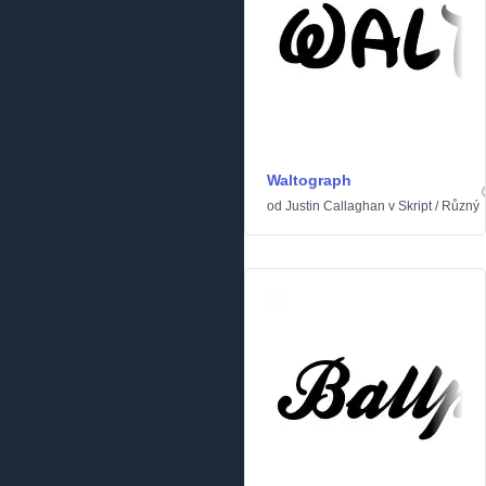
Waltograph
od
Justin Callaghan
v
Skript
/
Různý