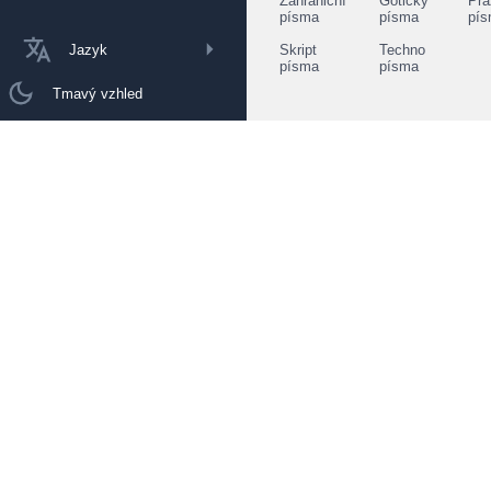
Zahraniční
Gotický
Prá
písma
písma
pí
Jazyk
Skript
Techno
písma
písma
Tmavý vzhled