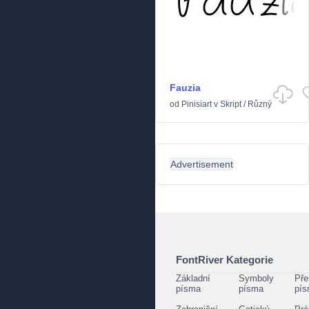
Fauzia
od
Pinisiart
v
Skript
/
Různý
Advertisement
FontRiver Kategorie
Základní
Symboly
Pře
písma
písma
pí