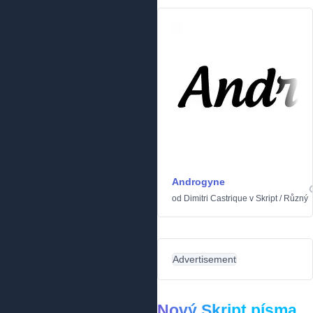
Androgyne
od
Dimitri Castrique
v
Skript
/
Různý
Advertisement
Nový Skript písma