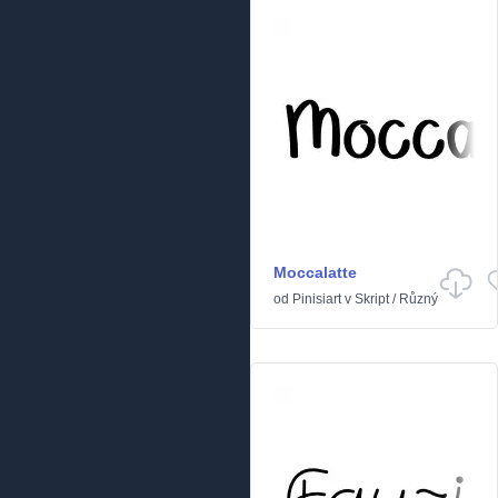
Moccalatte
od
Pinisiart
v
Skript
/
Různý