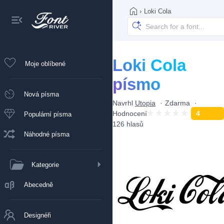
›
Loki Cola
Loki Cola
Moje oblíbené
písmo
Nová písma
Navrhl
Utopia
Zdarma
Hodnocení
4
Populární písma
126 hlasů
Náhodné písma
Kategorie
Abecedně
Designéři