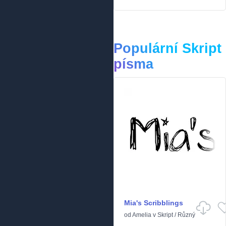
Populární Skript
písma
Mia's Scribblings
od
Amelia
v
Skript
/
Různý