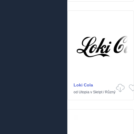
Loki Cola
od
Utopia
v
Skript
/
Různý