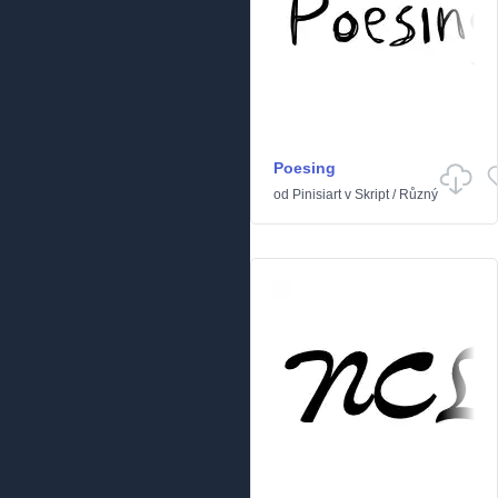
Poesing
od
Pinisiart
v
Skript
/
Různý