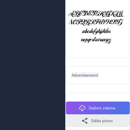
Advertisement
Stažení zdarma
Sdílet písmo