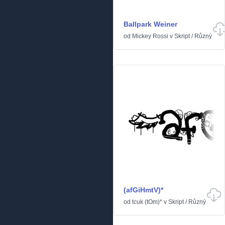
Ballpark Weiner
od
Mickey Rossi
v
Skript
/
Různý
(afGiHmtV)*
od
tcuk (tOm)*
v
Skript
/
Různý