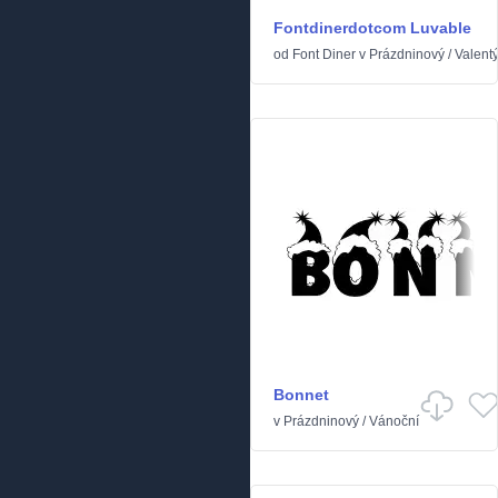
Fontdinerdotcom Luvable
od
Font Diner
v
Prázdninový
/
Valent
Bonnet
v
Prázdninový
/
Vánoční