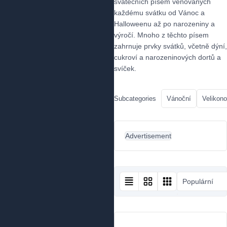
svátečních písem věnovaných
každému svátku od Vánoc a
Halloweenu až po narozeniny a
výročí. Mnoho z těchto písem
zahrnuje prvky svátků, včetně dýní,
cukroví a narozeninových dortů a
svíček.
Subcategories
Vánoční
Velikono
Advertisement
Populární