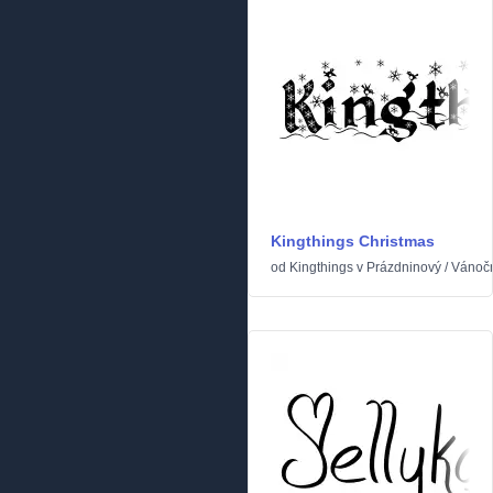
Kingthings Christmas
od
Kingthings
v
Prázdninový
/
Vánoč