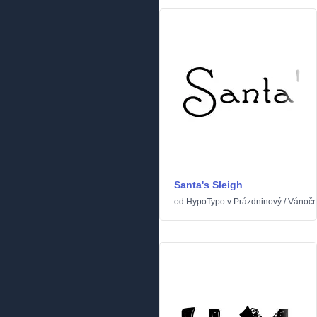
Santa's Sleigh
od
HypoTypo
v
Prázdninový
/
Vánočn