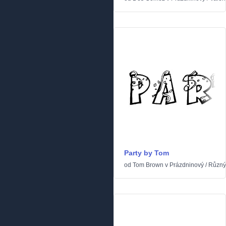
Party by Tom
od
Tom Brown
v
Prázdninový
/
Různý