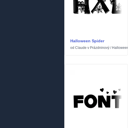
Halloween Spider
od
Claude
v
Prázdninový
/
Hallowee