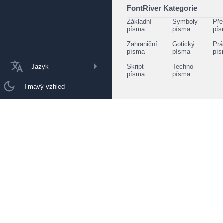
FontRiver Kategorie
Základní
Symboly
Pře
písma
písma
pí
Zahraniční
Gotický
Prá
písma
písma
pí
Jazyk
Skript
Techno
písma
písma
Tmavý vzhled