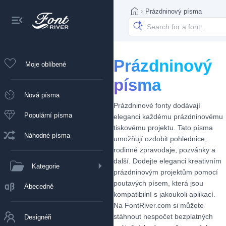
›
Prázdninový písma
Prázdninový
Moje oblíbené
písma
Nová písma
Prázdninové fonty dodávají
Populární písma
eleganci každému prázdninovému
tiskovému projektu. Tato písma
Náhodné písma
umožňují ozdobit pohlednice,
rodinné zpravodaje, pozvánky a
další. Dodejte eleganci kreativním
Kategorie
prázdninovým projektům pomocí
poutavých písem, která jsou
Abecedně
kompatibilní s jakoukoli aplikací.
Na FontRiver.com si můžete
stáhnout nespočet bezplatných
Designéři