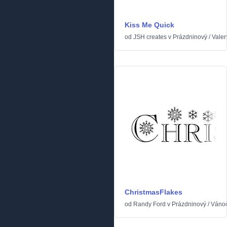
Kiss Me Quick
od
JSH creates
v
Prázdninový
/
Valen
ChristmasFlakes
od
Randy Ford
v
Prázdninový
/
Váno