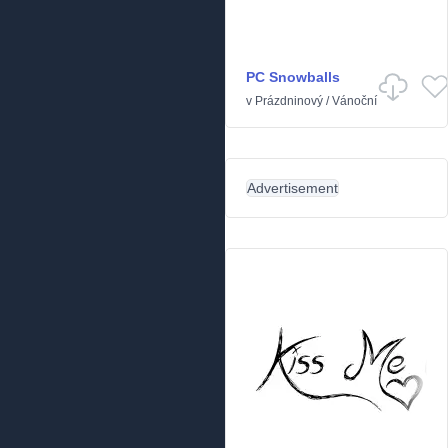
PC Snowballs
v
Prázdninový
/
Vánoční
Advertisement