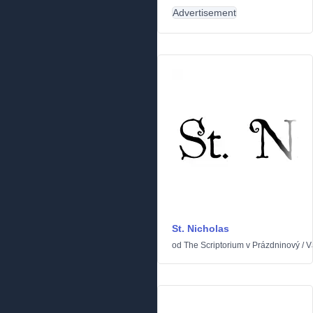
Advertisement
St. Nicholas
od
The Scriptorium
v
Prázdninový
/
V