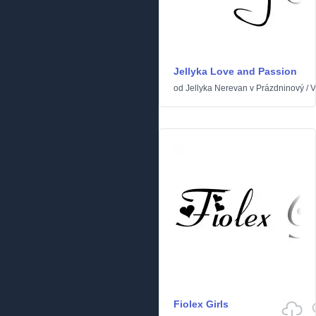
Jellyka Love and Passion
od
Jellyka Nerevan
v
Prázdninový
/
V
Fiolex Girls