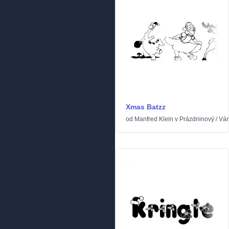
Xmas Batzz
od
Manfred Klein
v
Prázdninový
/
Ván