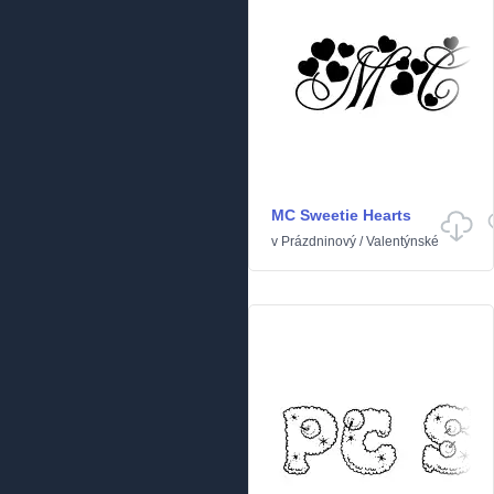
MC Sweetie Hearts
v
Prázdninový
/
Valentýnské