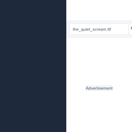
the_quiet_scream.ttf
Advertisement