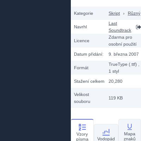
Kategorie
Skript
›
Různý
Last
Navrhl
Soundtrack
Zdarma pro
Licence
osobní použití
Datum přidání:
9. března 2007
TrueType (.ttf)
,
Formát
1
styl
Stažení celkem
20,280
Velikost
119 KB
souboru
Mapa
Vzory
Vodopád
znaků
písma