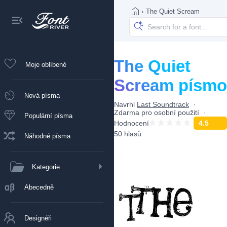
›
The Quiet Scream
The Quiet
Moje oblíbené
Scream písmo
Nová písma
Navrhl
Last Soundtrack
Zdarma pro osobní použití
Populární písma
Hodnocení
4.5
50 hlasů
Náhodné písma
Kategorie
Abecedně
Designéři