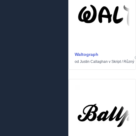
Waltograph
od
Justin Callaghan
v
Skript
/
Různý