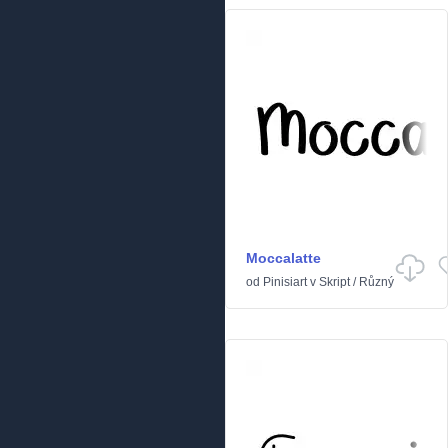
Moccalatte
od
Pinisiart
v
Skript
/
Různý