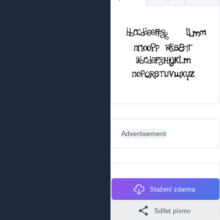
Advertisement
Stažení zdarma
Sdílet písmo