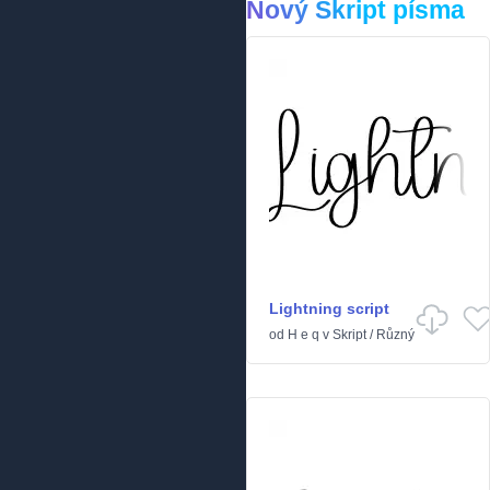
Nový Skript písma
Lightning script
od
H e q
v
Skript
/
Různý