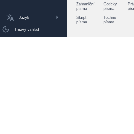
Zahraniční
Gotický
Prá
písma
písma
pí
Jazyk
Skript
Techno
písma
písma
Tmavý vzhled