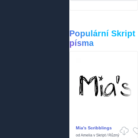
Populární Skript
písma
Mia's Scribblings
od
Amelia
v
Skript
/
Různý