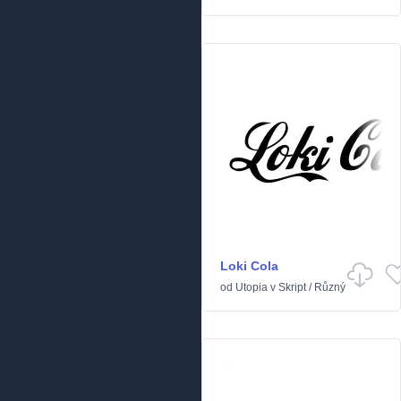
Loki Cola
od
Utopia
v
Skript
/
Různý