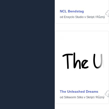
NCL Bendstag
od
Enxyclo Studio
v
Skript
/
Různý
The Unleashed Dreams
od
Silkworm Silks
v
Skript
/
Různý