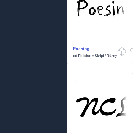
Poesing
od
Pinisiart
v
Skript
/
Různý