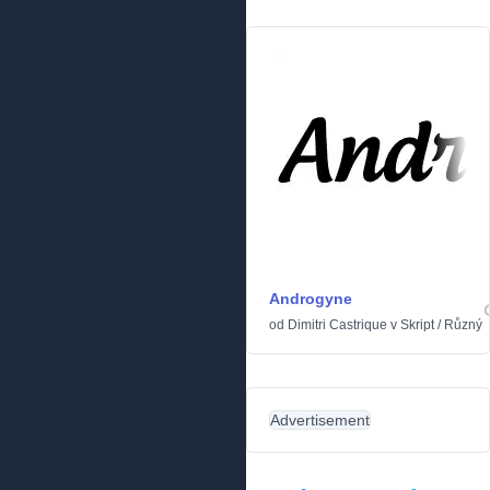
Androgyne
od
Dimitri Castrique
v
Skript
/
Různý
Advertisement