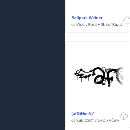
Ballpark Weiner
od
Mickey Rossi
v
Skript
/
Různý
(afGiHmtV)*
od
tcuk (tOm)*
v
Skript
/
Různý