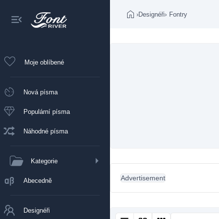
›
Designéři
›
Fontry
Moje oblíbené
Nová písma
Populární písma
Náhodné písma
Kategorie
Advertisement
Abecedně
Designéři