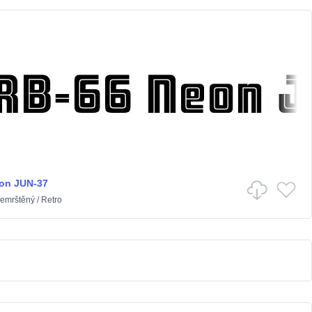
on JUN-37
emrštěný
/
Retro