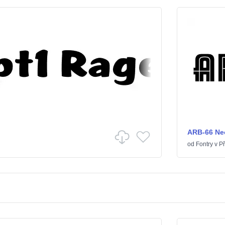
ARB-66 Ne
od
Fontry
v
Př