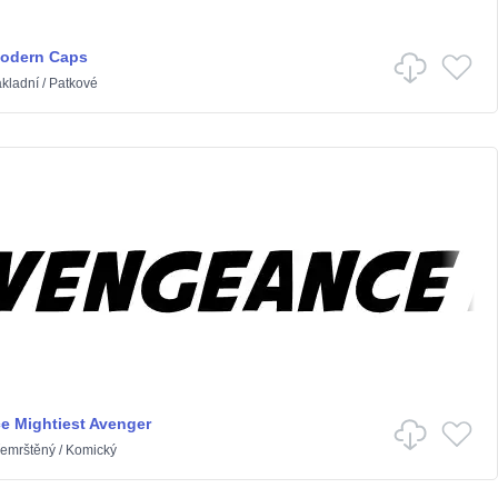
odern Caps
kladní
/
Patkové
 Mightiest Avenger
emrštěný
/
Komický