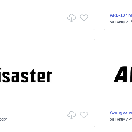
ARB-187 M
od
Fontry
v
Zá
Avengeance
ický
od
Fontry
v
Př