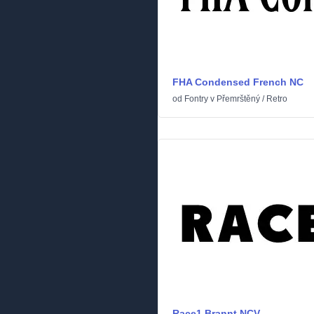
FHA Condensed French NC
od
Fontry
v
Přemrštěný
/
Retro
Race1 Brannt NCV