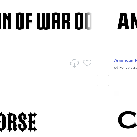
American 
od
Fontry
v
Zá