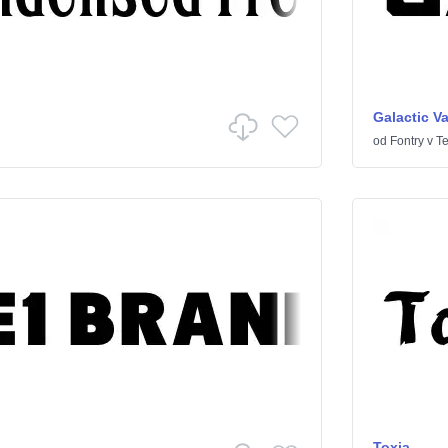
Galactic V
od
Fontry
v
T
Toxia