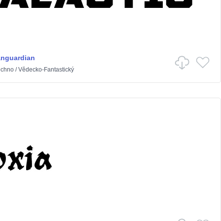
anguardian
echno
/
Vědecko-Fantastický