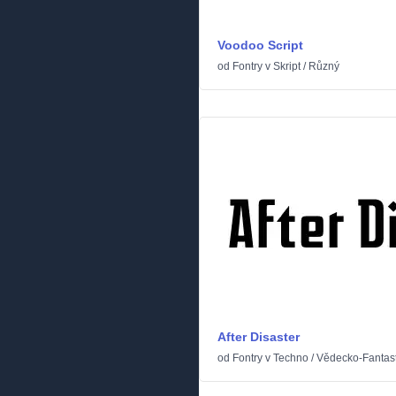
Voodoo Script
od
Fontry
v
Skript
/
Různý
After Disaster
od
Fontry
v
Techno
/
Vědecko-Fantast