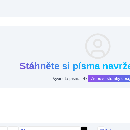
Stáhněte si písma navrž
Vyvinutá písma: 42
Webové stránky desi