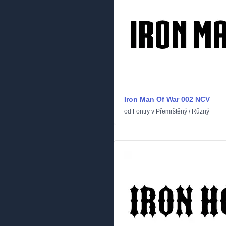
Iron Man Of War 002 NCV
od
Fontry
v
Přemrštěný
/
Různý