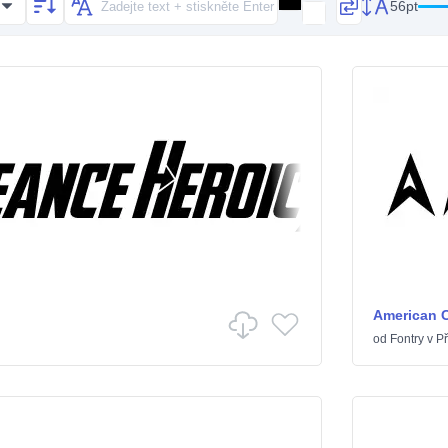
56pt
American 
od
Fontry
v
Př