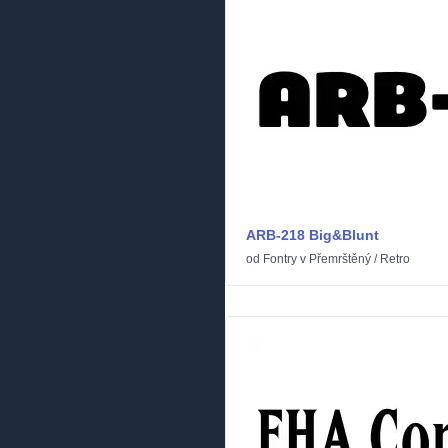
ARB-218 Big&Blunt
od
Fontry
v
Přemrštěný
/
Retro