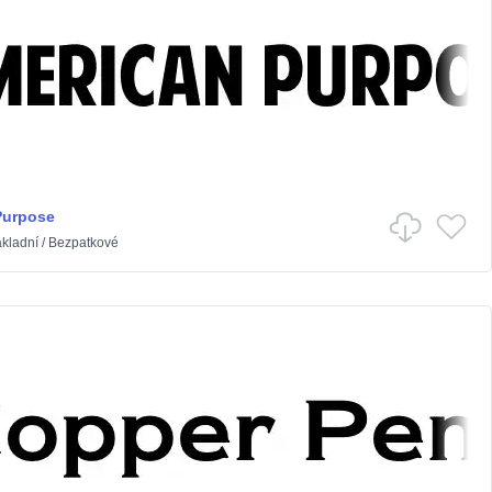
Purpose
kladní
/
Bezpatkové