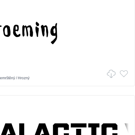
emrštěný
/
Hrozný