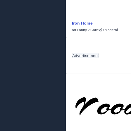
Iron Horse
od
Fontry
v
Gotický
/
Moderní
Advertisement