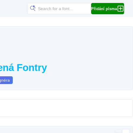
Přidání písma
ená Fontry
gnéra