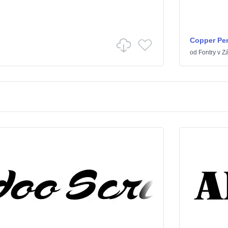
Copper Pe
od
Fontry
v
Zá