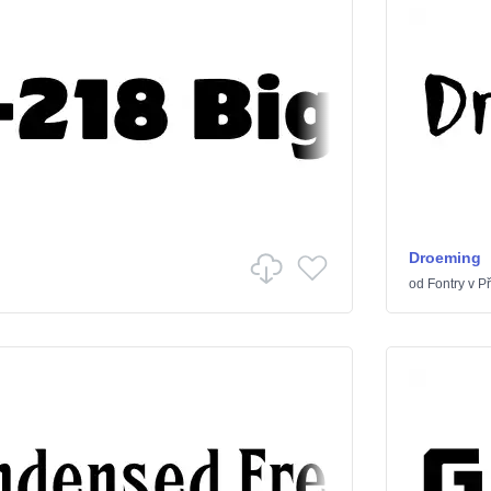
Droeming
od
Fontry
v
Př