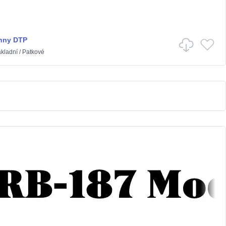
nny DTP
kladní
/
Patkové