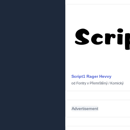
Script1 Rager Hevvy
od
Fontry
v
Přemrštěný
/
Komický
Advertisement