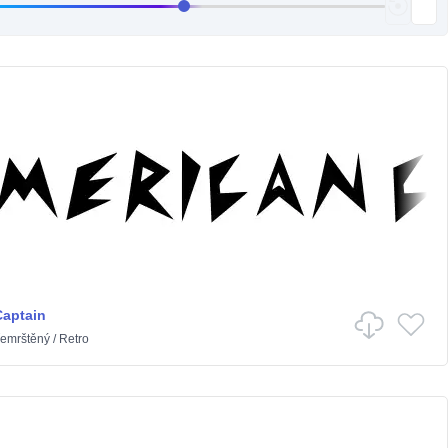
Captain
emrštěný
/
Retro