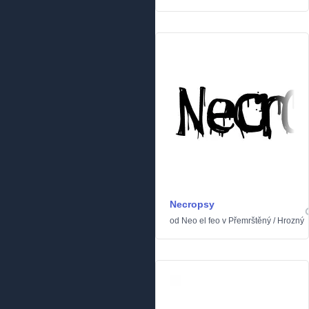
Necropsy
od
Neo el feo
v
Přemrštěný
/
Hrozný