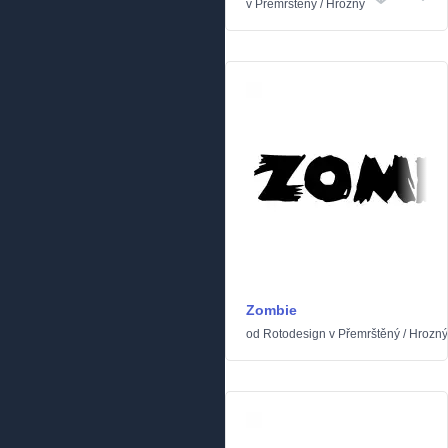
v
Přemrštěný
/
Hrozný
Zombie
od
Rotodesign
v
Přemrštěný
/
Hrozný