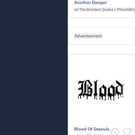
Another Danger
od
The Branded Quotes
v
Přemrštěn
Advertisement
Blood Of Dracula