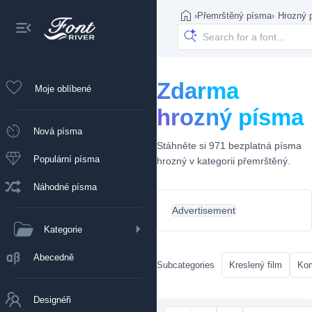
›
Přemrštěný písma
›
Hrozný 
Zdarma
Moje oblíbené
hrozný písma
Nová písma
Stáhněte si 971 bezplatná písma
Populární písma
hrozný v kategorii přemrštěný.
Náhodné písma
Advertisement
Kategorie
Abecedně
Subcategories
Kreslený film
Ko
Designéři