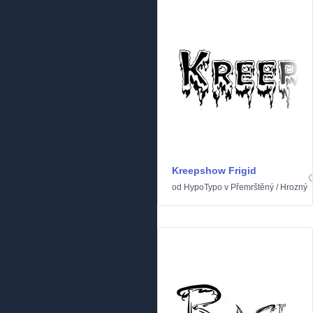
Kreepshow Frigid
od
HypoTypo
v
Přemrštěný
/
Hrozný