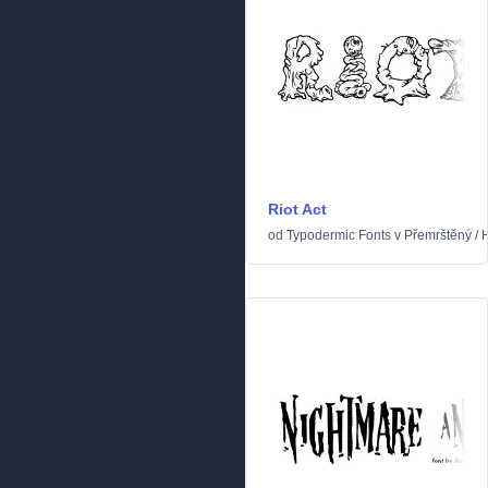
Riot Act
od
Typodermic Fonts
v
Přemrštěný
/