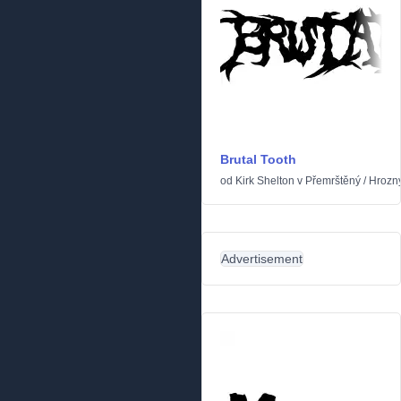
Brutal Tooth
od
Kirk Shelton
v
Přemrštěný
/
Hrozn
Advertisement