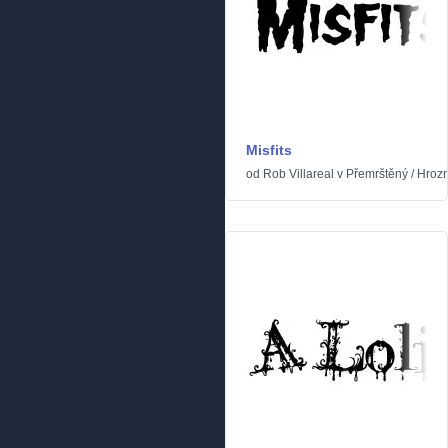
Misfits
od
Rob Villareal
v
Přemrštěný
/
Hroz