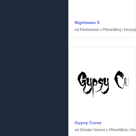
Nightmare 5
od
Filmhimmel
v
Přemrštěný
/
Hrozný
Gypsy Curse
od
Sinister Visions
v
Přemrštěný
/
Hr