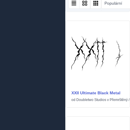
Populární
XXII Ultimate Black Metal
od
Doubletwo Studios
v
Přemrštěný