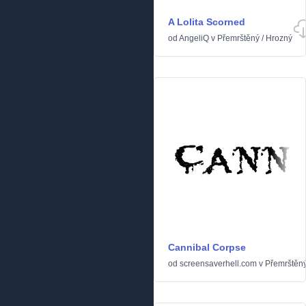
A Lolita Scorned
od
AngeliQ
v
Přemrštěný
/
Hrozný
Cannibal Corpse
od
screensaverhell.com
v
Přemrštěn