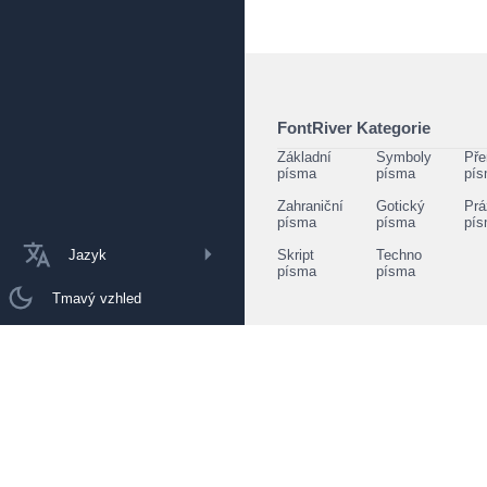
FontRiver Kategorie
Základní
Symboly
Pře
písma
písma
pí
Zahraniční
Gotický
Prá
písma
písma
pí
Jazyk
Skript
Techno
písma
písma
Tmavý vzhled