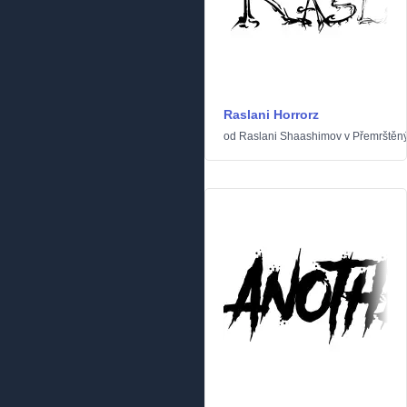
Raslani Horrorz
od
Raslani Shaashimov
v
Přemrštěn