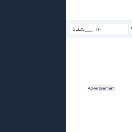
SEEIS___.TTF
Advertisement