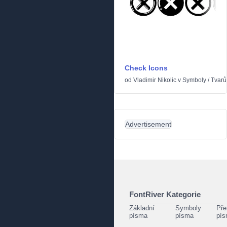
Check Icons
od
Vladimir Nikolic
v
Symboly
/
Tvarů
Advertisement
FontRiver Kategorie
Základní
Symboly
Pře
písma
písma
pí