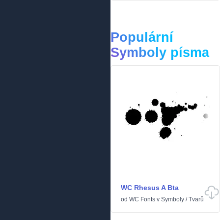
Populární
Symboly písma
WC Rhesus A Bta
od
WC Fonts
v
Symboly
/
Tvarů