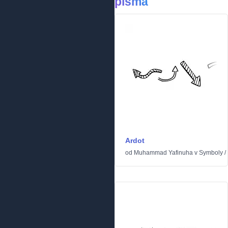
písma
Ardot
od
Muhammad Yafinuha
v
Symboly
/