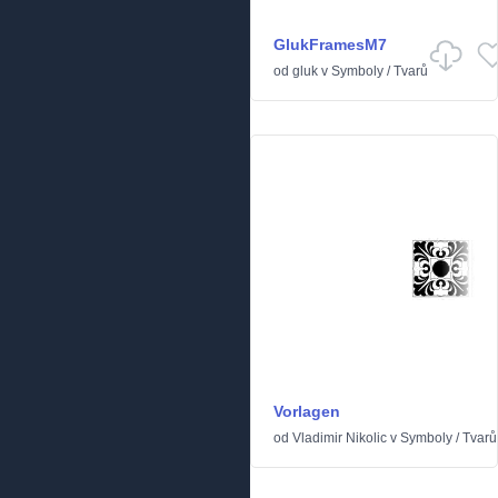
GlukFramesM7
od
gluk
v
Symboly
/
Tvarů
Vorlagen
od
Vladimir Nikolic
v
Symboly
/
Tvarů