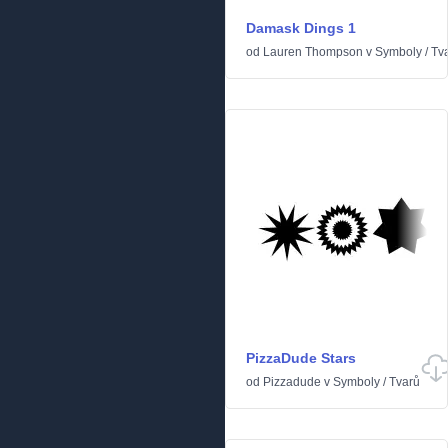
Damask Dings 1
od
Lauren Thompson
v
Symboly
/
Tv
PizzaDude Stars
od
Pizzadude
v
Symboly
/
Tvarů