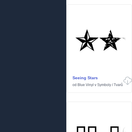
Seeing Stars
od
Blue Vinyl
v
Symboly
/
Tvarů