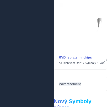
RVD_splats_n_drips
od
Rich.vom.Dorf.
v
Symboly
/
Tvarů
Advertisement
Nový Symboly