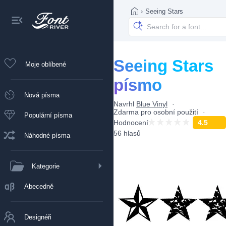
›
Seeing Stars
Seeing Stars
Moje oblíbené
písmo
Nová písma
Navrhl
Blue Vinyl
Zdarma pro osobní použití
Populární písma
Hodnocení
4.5
56 hlasů
Náhodné písma
Kategorie
Abecedně
Designéři