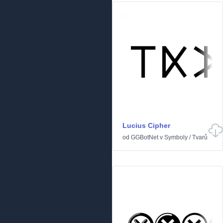
Lucius Cipher
od
GGBotNet
v
Symboly
/
Tvarů