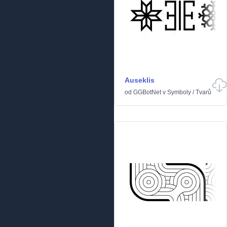
Auseklis
od
GGBotNet
v
Symboly
/
Tvarů