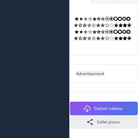
Advertisement
Stažení zdarma
Sdílet písmo