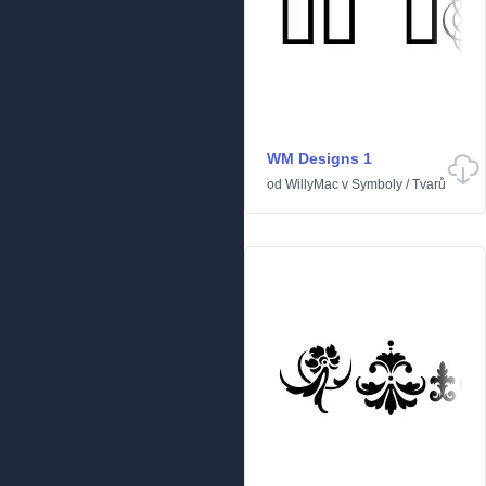
WM Designs 1
od
WillyMac
v
Symboly
/
Tvarů