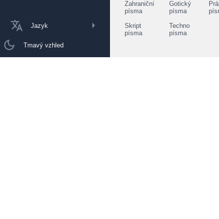
Zahraniční
Gotický
Prá
písma
písma
pí
Jazyk
Skript
Techno
písma
písma
Tmavý vzhled