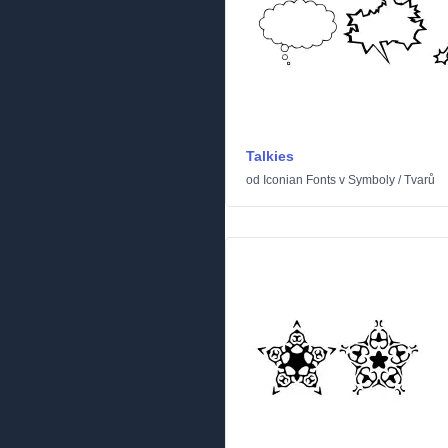
Talkies
od
Iconian Fonts
v
Symboly
/
Tvarů