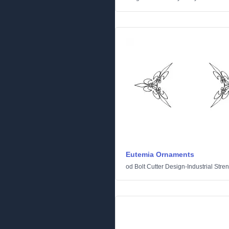
Eutemia Ornaments
od
Bolt Cutter Design-Industrial Stre