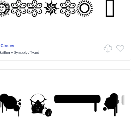
Circles
Gaither
v
Symboly
/
Tvarů