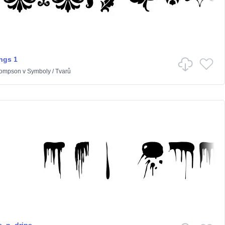
ngs 1
hompson
v
Symboly
/
Tvarů