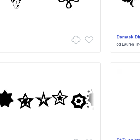
Damask Di
od
Lauren T