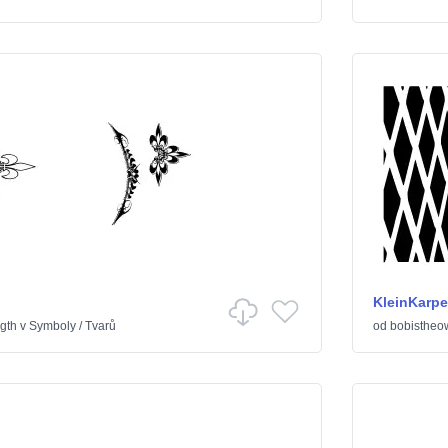
KleinKarpe
ngth
v
Symboly
/
Tvarů
od
bobistheo