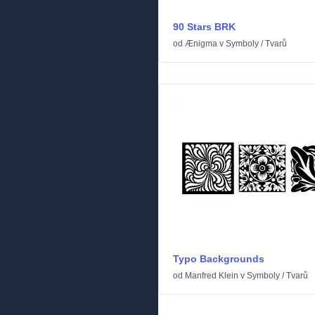
90 Stars BRK
od
Ænigma
v
Symboly
/
Tvarů
Typo Backgrounds
od
Manfred Klein
v
Symboly
/
Tvarů