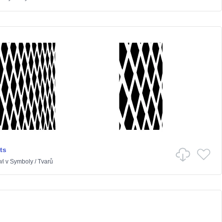
ts
wl
v
Symboly
/
Tvarů