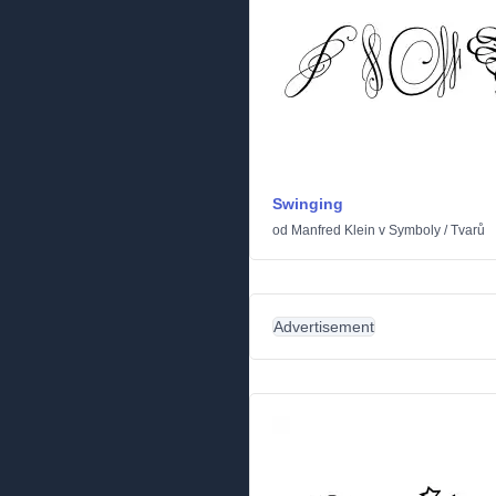
Swinging
od
Manfred Klein
v
Symboly
/
Tvarů
Advertisement