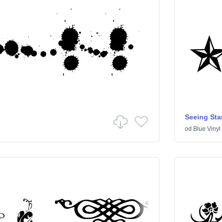
Seeing Sta
od
Blue Vinyl