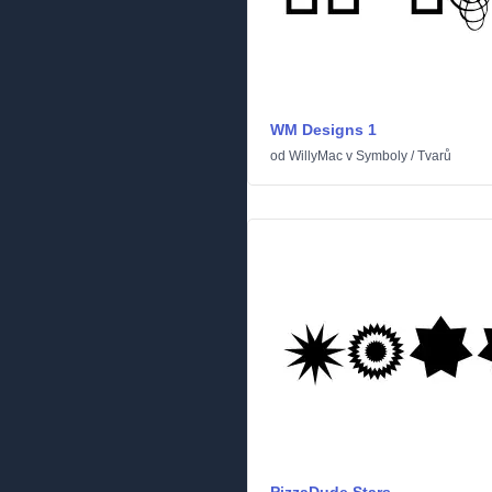
WM Designs 1
od
WillyMac
v
Symboly
/
Tvarů