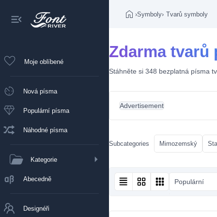
›
Symboly
›
Tvarů symboly
Zdarma tvarů
Moje oblíbené
Stáhněte si 348 bezplatná písma tv
Nová písma
Advertisement
Populární písma
Náhodné písma
Subcategories
Mimozemský
St
Kategorie
Abecedně
Populární
Designéři