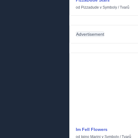
PizzaDude Stars
od
Pizzadude
v
Symboly
/
Tvarů
Advertisement
Im Fell Flowers
od
Igino Marini
v
Symboly
/
Tvarů