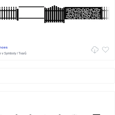
nces
e
v
Symboly
/
Tvarů