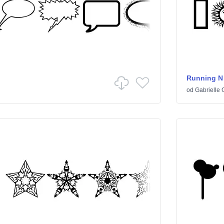
Running N 
od
Gabrielle 