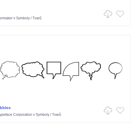
ermaker
v
Symboly
/
Tvarů
bbles
Typeface Corporation
v
Symboly
/
Tvarů