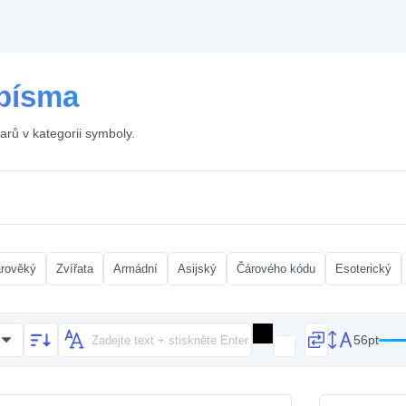
 písma
arů v kategorii symboly.
arověký
Zvířata
Armádní
Asijský
Čárového kódu
Esoterický
56pt