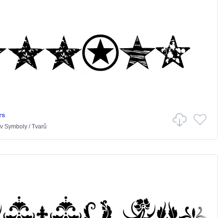
rs
v
Symboly
/
Tvarů