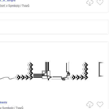
s_n_drips
orf.
v
Symboly
/
Tvarů
ners
v
Symboly
/
Tvarů