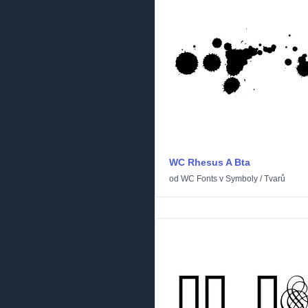
WC Rhesus A Bta
od
WC Fonts
v
Symboly
/
Tvarů