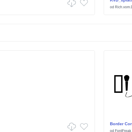
RVD_splat
od
Rich.vom.D
Border Cor
od
FontFreak