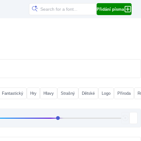
Přidání písma
Fantastický
Hry
Hlavy
Strašný
Dětské
Logo
Příroda
R