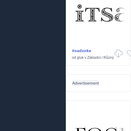
itsadzoke
od
gluk
v
Základní
/
Různý
Advertisement