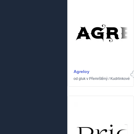
Agreloy
od
gluk
v
Přemrštěný
/
Kudrlinkové