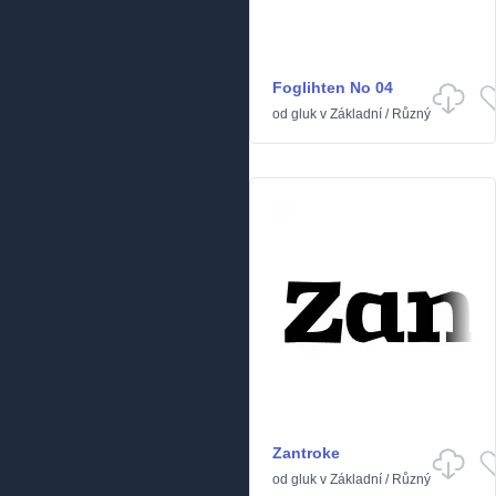
Foglihten No 04
od
gluk
v
Základní
/
Různý
Zantroke
od
gluk
v
Základní
/
Různý