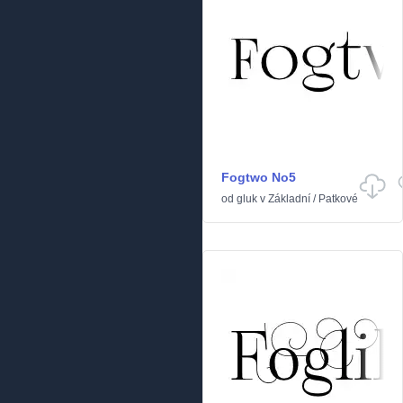
Fogtwo No5
od
gluk
v
Základní
/
Patkové