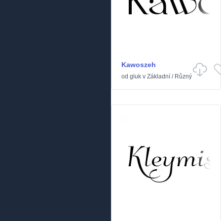
Kawoszeh
od
gluk
v
Základní
/
Různý