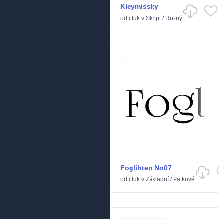
Kleymissky
od
gluk
v
Skript
/
Různý
Foglihten No07
od
gluk
v
Základní
/
Patkové