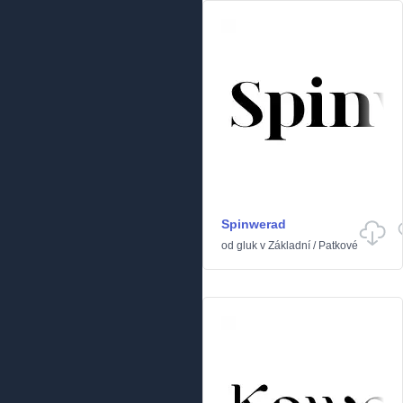
Spinwerad
od
gluk
v
Základní
/
Patkové