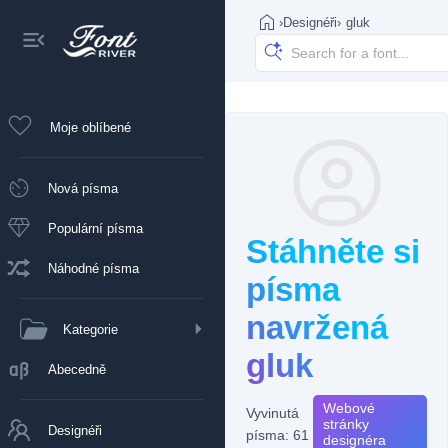
›
Designéři
›
gluk
Moje oblíbené
Nová písma
Populární písma
Stáhněte si
Náhodné písma
písma
navržená
Kategorie
gluk
Abecedně
Webové
Vyvinutá
stránky
Designéři
písma: 61
designéra