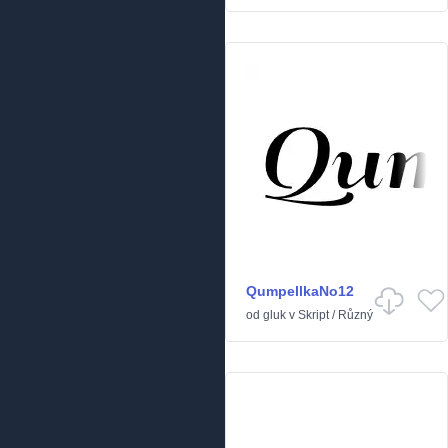
QumpellkaNo12
od
gluk
v
Skript
/
Různý