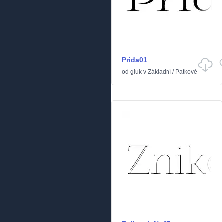
Prida01
od
gluk
v
Základní
/
Patkové