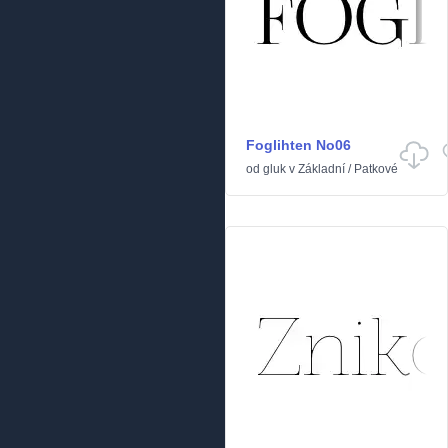
Foglihten No06
od
gluk
v
Základní
/
Patkové