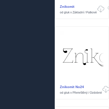
Znikomit
od
gluk
v
Základní
/
Patkové
Znikomit No24
od
gluk
v
Přemrštěný
/
Ozdobné