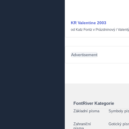
KR Valentine 2003
od
Katz Fontz
v
Prázdninový
/
Valent
Advertisement
FontRiver Kategorie
Základní písma
Symboly pí
Zahraniční
Gotický pí
písma