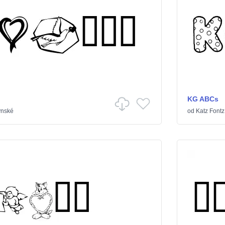
KG ABCs
ýnské
od
Katz Fontz