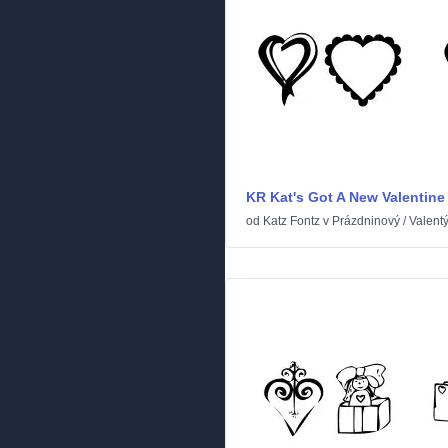
KR Kat's Got A New Valentine
od
Katz Fontz
v
Prázdninový
/
Valent