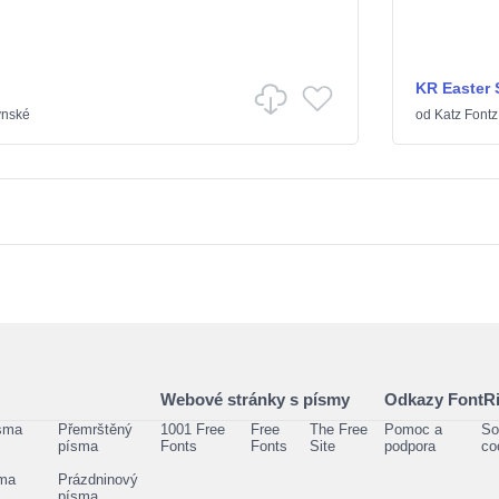
KR Easter 
ýnské
od
Katz Fontz
Webové stránky s písmy
Odkazy FontRi
sma
Přemrštěný
1001 Free
Free
The Free
Pomoc a
So
písma
Fonts
Fonts
Site
podpora
co
sma
Prázdninový
písma