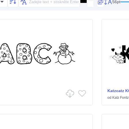
56pt
Katzcatz K
od
Katz Fontz