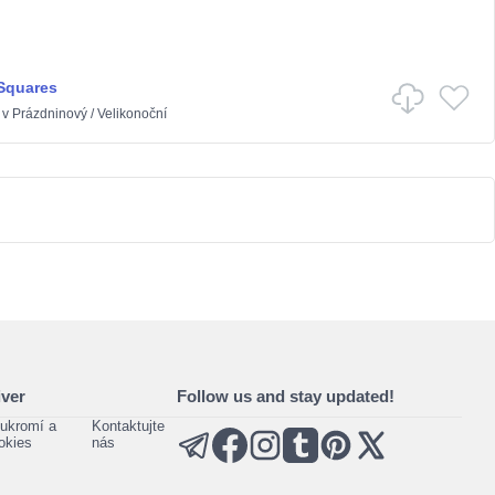
Squares
v
Prázdninový
/
Velikonoční
ver
Follow us and stay updated!
ukromí a
Kontaktujte
okies
nás