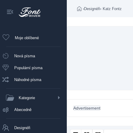
›
Designéři
›
Katz Fontz
Moje oblíbené
Nová písma
Populární písma
Náhodné písma
Kategorie
Advertisement
Abecedně
Designéři