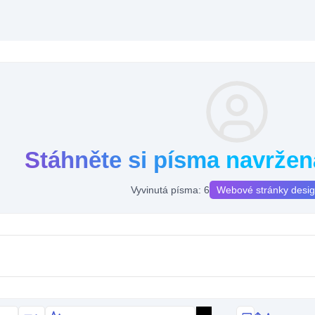
Stáhněte si písma navržen
Vyvinutá písma: 6
Webové stránky desi