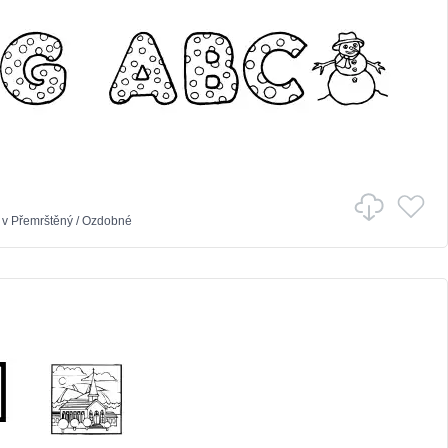
v
Přemrštěný
/
Ozdobné