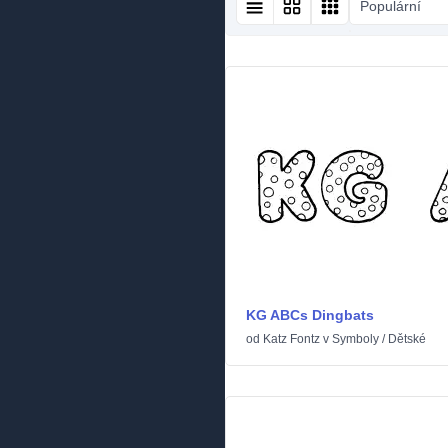
Populární
KG ABCs Dingbats
od
Katz Fontz
v
Symboly
/
Dětské