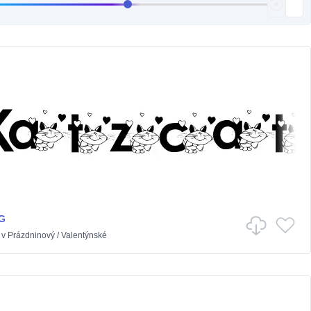
G
v
Prázdninový
/
Valentýnské