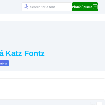
Přidání písma
á Katz Fontz
gnéra