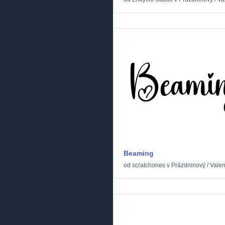
Beaming
od
scratchones
v
Prázdninový
/
Valen