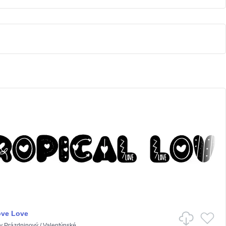
ove Love
v
Prázdninový
/
Valentýnské