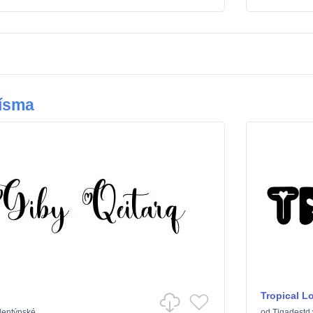
ísma
Tropical L
lentýnské
od
Tigadestd