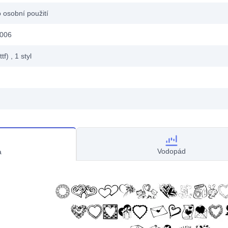
 osobní použití
2006
ttf)
, 1
styl
Vodopád
a