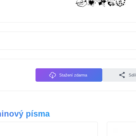
Stažení zdarma
Sdí
ninový písma