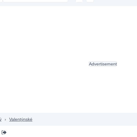
Advertisement
ý
›
Valentýnské