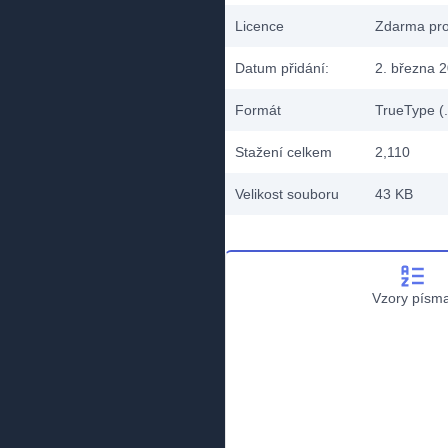
Licence
Zdarma pro
Datum přidání:
2. března 
Formát
TrueType (.
Stažení celkem
2,110
Velikost souboru
43 KB
Vzory písm