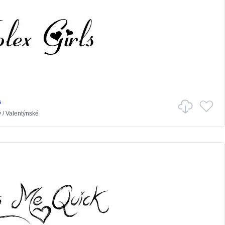
s
ý
/
Valentýnské