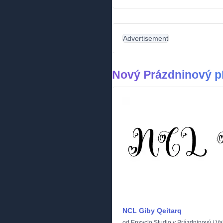
Advertisement
Nový Prázdninový p
NCL Giby Qeitarq
od
Enxyclo Studio
v
Prázdninový
/
Va