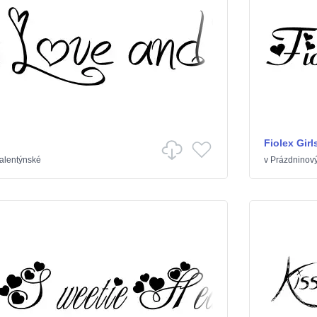
Fiolex Girl
alentýnské
v
Prázdninov