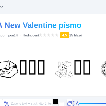
ine
A New Valentine písmo
obní použití
Hodnocení
4.5
25 hlasů