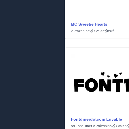
MC Sweetie Hearts
v
Prázdninový
/
Valentýnské
Fontdinerdotcom Luvable
od
Font Diner
v
Prázdninový
/
Valent