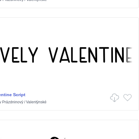
ntine Script
v
Prázdninový
/
Valentýnské