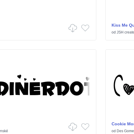
Kiss Me Qu
od
JSH creat
Cookie Mo
ýnské
od
Des Gome