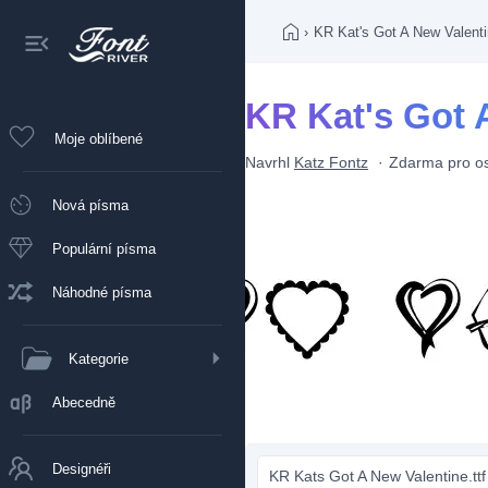
›
KR Kat's Got A New Valent
KR Kat's Got 
Moje oblíbené
Navrhl
Katz Fontz
Zdarma pro os
Nová písma
Populární písma
Náhodné písma
Kategorie
Abecedně
Designéři
KR Kats Got A New Valentine.ttf