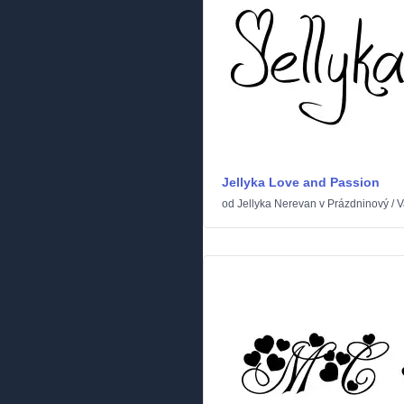
Jellyka Love and Passion
od
Jellyka Nerevan
v
Prázdninový
/
V