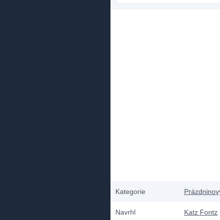
Kategorie
Prázdninov
Navrhl
Katz Fontz