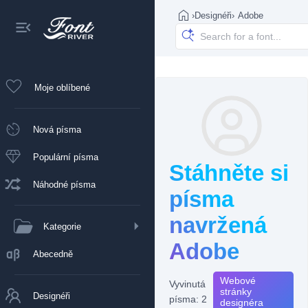
›
Designéři
›
Adobe
Moje oblíbené
Nová písma
Populární písma
Stáhněte si
Náhodné písma
písma
navržená
Kategorie
Adobe
Abecedně
Webové
Vyvinutá
stránky
Designéři
písma: 2
designéra