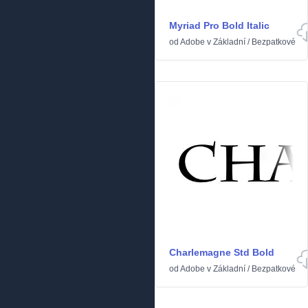
Myriad Pro Bold Italic
od
Adobe
v
Základní
/
Bezpatkové
Charlemagne Std Bold
od
Adobe
v
Základní
/
Bezpatkové