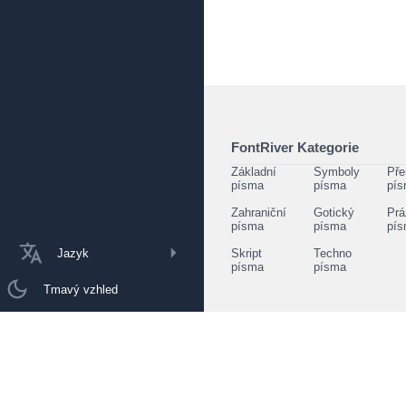
FontRiver Kategorie
Základní
Symboly
Pře
písma
písma
pí
Zahraniční
Gotický
Prá
písma
písma
pí
Jazyk
Skript
Techno
písma
písma
Tmavý vzhled