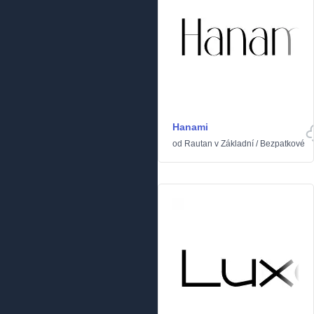
Hanami
od
Rautan
v
Základní
/
Bezpatkové