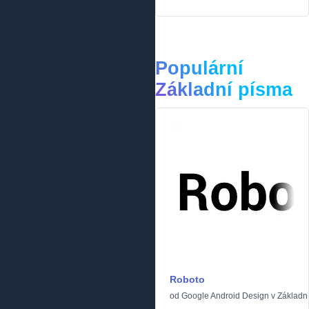
Populární
Základní písma
Roboto
od
Google Android Design
v
Základn