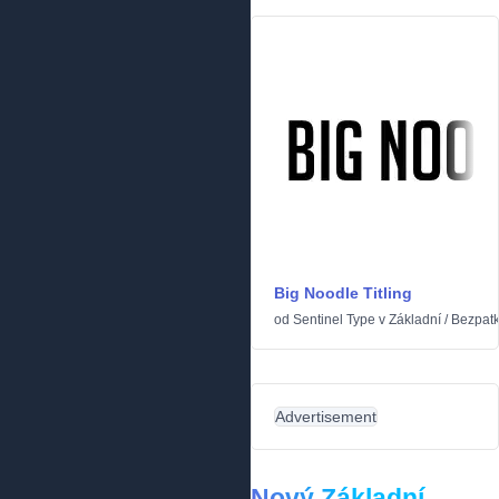
Big Noodle Titling
od
Sentinel Type
v
Základní
/
Bezpat
Advertisement
Nový Základní