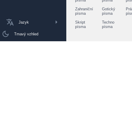
písma
písma
pí
Zahraniční
Gotický
Prá
písma
písma
pí
Jazyk
Skript
Techno
písma
písma
Tmavý vzhled