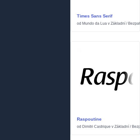
Times Sans Serif
od
Mundo da Lua
v
Základní
/
Bezpa
Raspoutine
od
Dimitri Castrique
v
Základní
/
Bezp