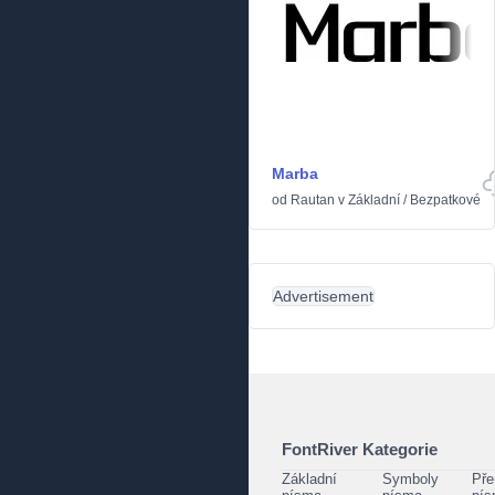
Marba
od
Rautan
v
Základní
/
Bezpatkové
Advertisement
FontRiver Kategorie
Základní
Symboly
Pře