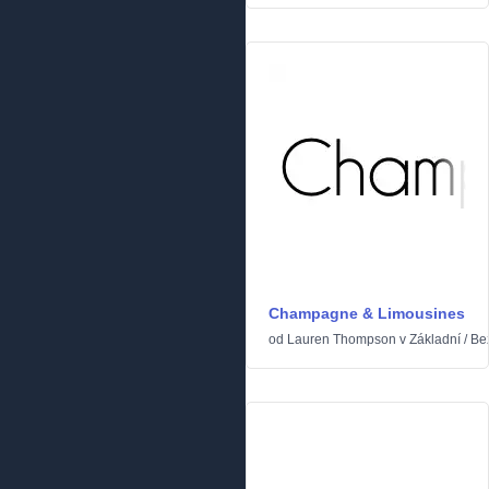
Champagne & Limousines
od
Lauren Thompson
v
Základní
/
Be