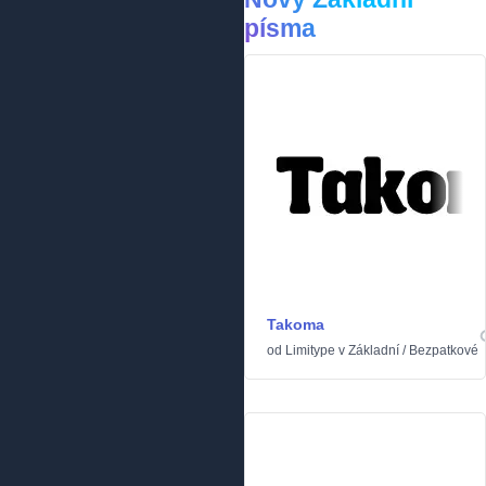
písma
Takoma
od
Limitype
v
Základní
/
Bezpatkové