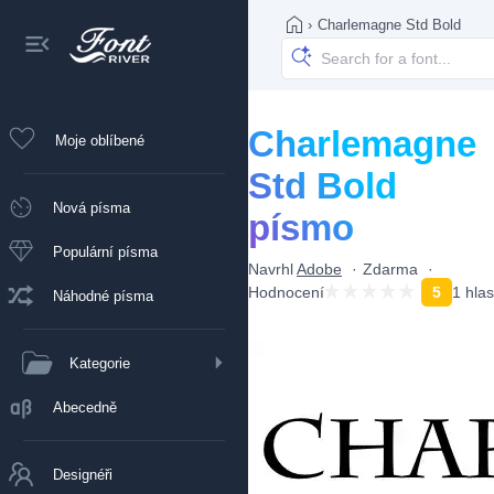
›
Charlemagne Std Bold
Charlemagne
Moje oblíbené
Std Bold
Nová písma
písmo
Populární písma
Navrhl
Adobe
Zdarma
Hodnocení
5
1 hlas
Náhodné písma
Kategorie
Abecedně
Designéři