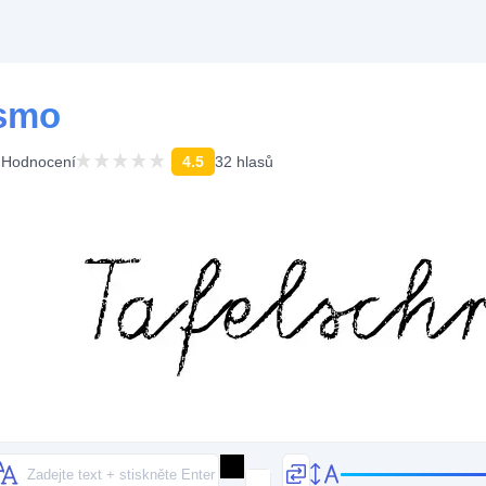
ísmo
Hodnocení
4.5
32 hlasů