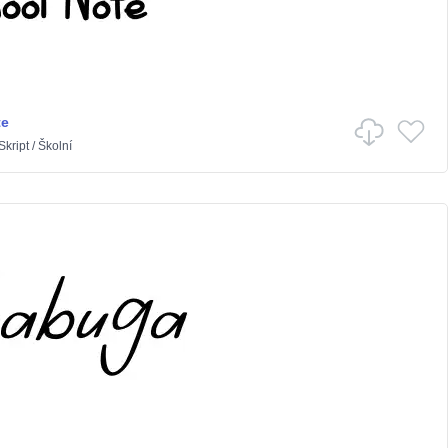
te
Skript
/
Školní