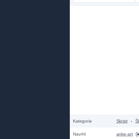
Kategorie
Skript
›
Š
Navrhl
anke-art