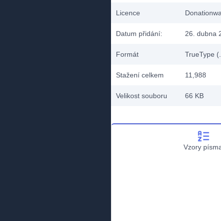
Licence
Donationw
Datum přidání:
26. dubna 
Formát
TrueType (.
Stažení celkem
11,988
Velikost souboru
66 KB
Vzory písm