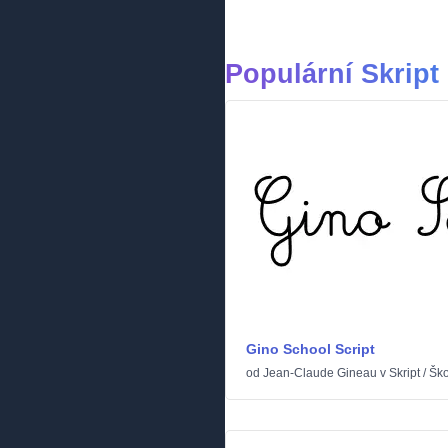
Populární Skript
Gino School Script
od
Jean-Claude Gineau
v
Skript
/
Ško