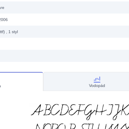
are
2006
ttf)
, 1
styl
Vodopád
a