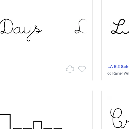
LA El2 Sch
od
Rainer Wil