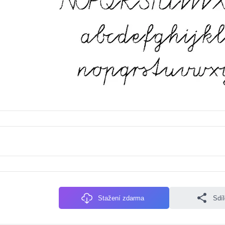
Stažení zdarma
Sdí