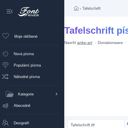
›
Tafelschrift
Tafelschrift p
Moje oblíbené
Navrhl
anke-art
Donationware
Nová písma
Populární písma
Náhodné písma
Kategorie
Abecedně
Designéři
Tafelschrift.ttf