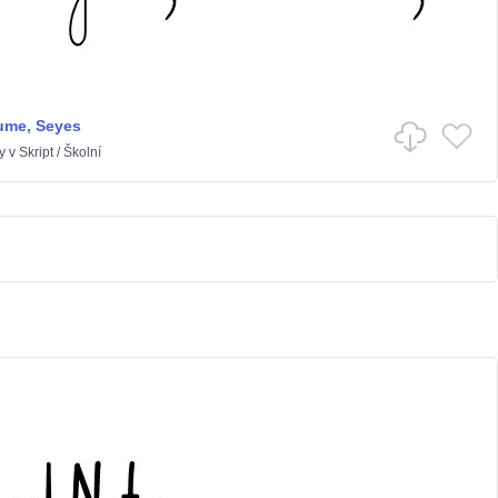
ume, Seyes
y
v
Skript
/
Školní