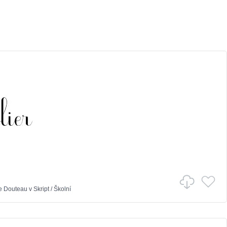
e Douteau
v
Skript
/
Školní