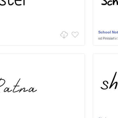
School No
od
Pinisiart
v