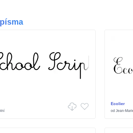
 písma
Ecolier
lní
od
Jean-Mari