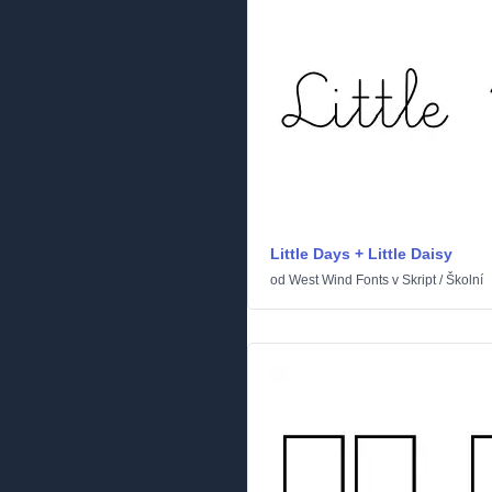
Little Days + Little Daisy
od
West Wind Fonts
v
Skript
/
Školní