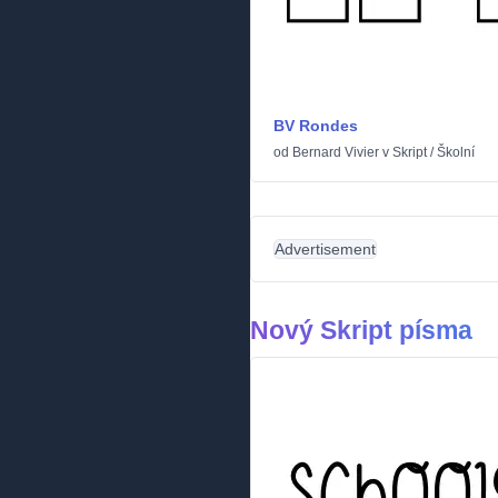
BV Rondes
od
Bernard Vivier
v
Skript
/
Školní
Advertisement
Nový Skript písma