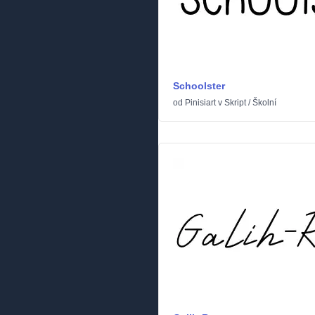
Schoolster
od
Pinisiart
v
Skript
/
Školní