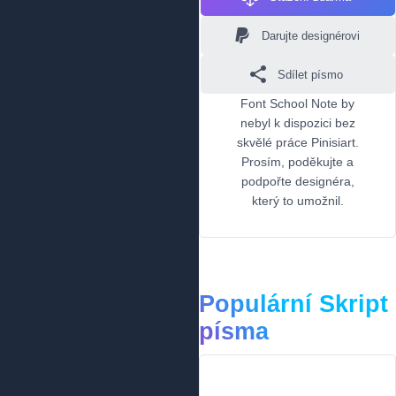
Darujte designérovi
Sdílet písmo
Font School Note by
nebyl k dispozici bez
skvělé práce Pinisiart.
Prosím, poděkujte a
podpořte designéra,
který to umožnil.
Populární Skript
písma