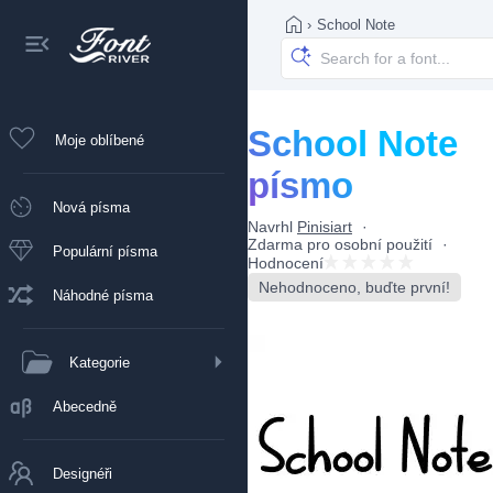
›
School Note
School Note
Moje oblíbené
písmo
Nová písma
Navrhl
Pinisiart
Zdarma pro osobní použití
Populární písma
Hodnocení
Nehodnoceno, buďte první!
Náhodné písma
Kategorie
Abecedně
Designéři