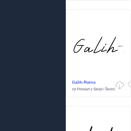
Galih-Ratna
od
Pinisiart
v
Skript
/
Školní