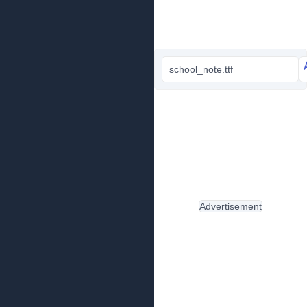
school_note.ttf
Advertisement