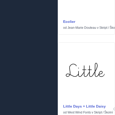
Ecolier
od
Jean-Marie Douteau
v
Skript
/
Ško
Little Days + Little Daisy
od
West Wind Fonts
v
Skript
/
Školní