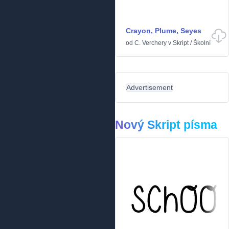
Crayon, Plume, Seyes
od
C. Verchery
v
Skript
/
Školní
Advertisement
Nový Skript písma