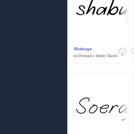
Shabuga
od
Pinisiart
v
Skript
/
Školní