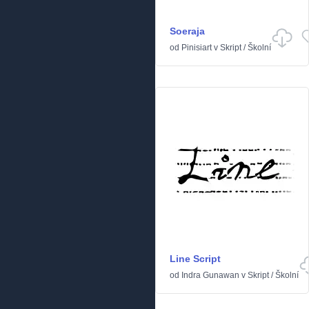
Soeraja
od
Pinisiart
v
Skript
/
Školní
Line Script
od
Indra Gunawan
v
Skript
/
Školní