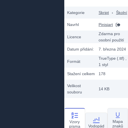
Kategorie
Skript
›
Školní
Navrhl
Pinisiart
Zdarma pro
Licence
osobní použití
Datum přidání:
7. března 2024
TrueType (.ttf)
,
Formát
1
styl
Stažení celkem
178
Velikost
14 KB
souboru
Mapa
Vzory
Vodopád
znaků
písma