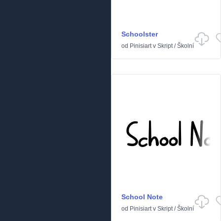
Schoolster
od
Pinisiart
v
Skript
/
Školní
School Note
od
Pinisiart
v
Skript
/
Školní