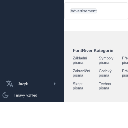
Advertisement
FontRiver Kategorie
Základní
Symboly
Pře
písma
písma
pí
Zahraniční
Gotický
Prá
písma
písma
pí
Jazyk
Skript
Techno
písma
písma
Tmavý vzhled