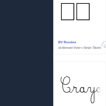
BV Rondes
od
Bernard Vivier
v
Skript
/
Školní