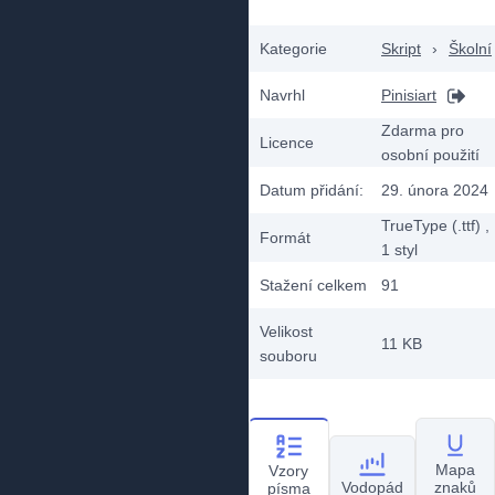
Kategorie
Skript
›
Školní
Navrhl
Pinisiart
Zdarma pro
Licence
osobní použití
Datum přidání:
29. února 2024
TrueType (.ttf)
,
Formát
1
styl
Stažení celkem
91
Velikost
11 KB
souboru
Mapa
Vzory
Vodopád
znaků
písma