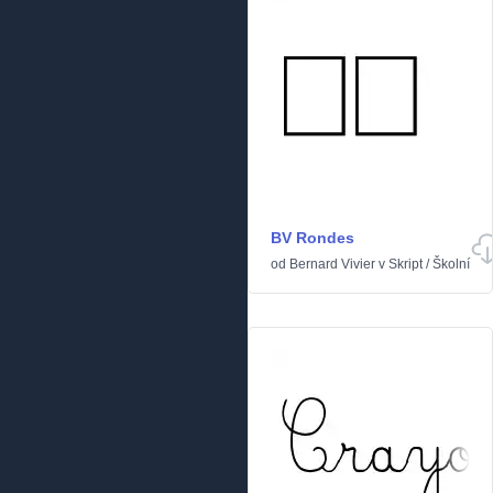
BV Rondes
od
Bernard Vivier
v
Skript
/
Školní