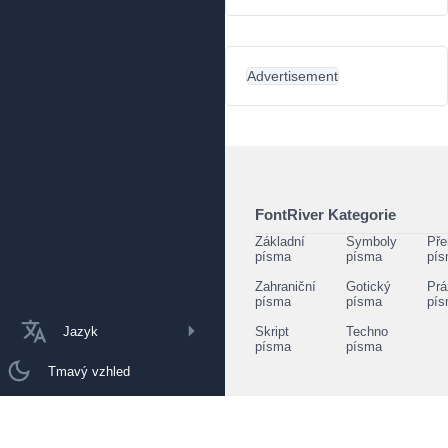
Advertisement
FontRiver Kategorie
Základní
Symboly
Pře
písma
písma
pí
Zahraniční
Gotický
Prá
písma
písma
pí
Jazyk
Skript
Techno
písma
písma
Tmavý vzhled