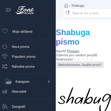
›
Shabuga
Shabuga
Moje oblíbené
písmo
Nová písma
Navrhl
Pinisiart
Zdarma pro osobní použití
Populární písma
Hodnocení
Nehodnoceno, buďte první!
Náhodné písma
Kategorie
Abecedně
Designéři