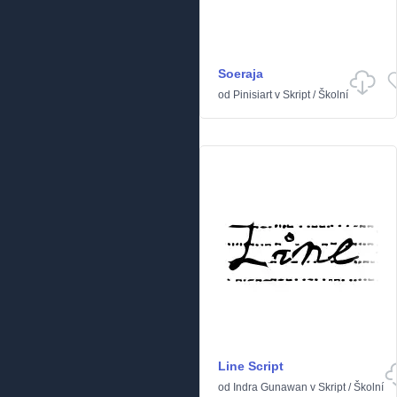
Soeraja
od
Pinisiart
v
Skript
/
Školní
Line Script
od
Indra Gunawan
v
Skript
/
Školní