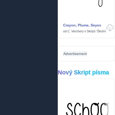
Crayon, Plume, Seyes
od
C. Verchery
v
Skript
/
Školní
Advertisement
Nový Skript písma