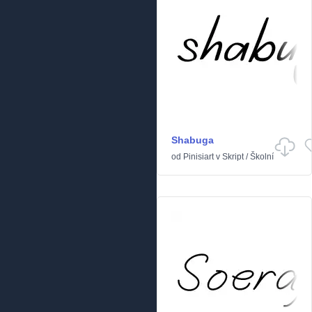
Shabuga
od
Pinisiart
v
Skript
/
Školní