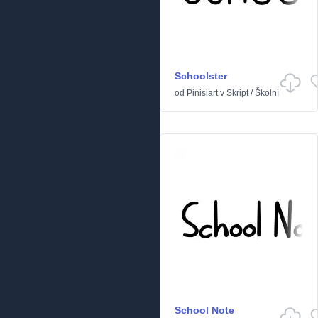
Schoolster
od
Pinisiart
v
Skript
/
Školní
School Note