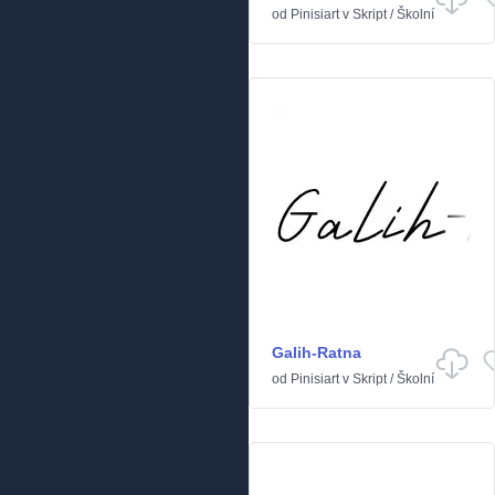
od
Pinisiart
v
Skript
/
Školní
Galih-Ratna
od
Pinisiart
v
Skript
/
Školní