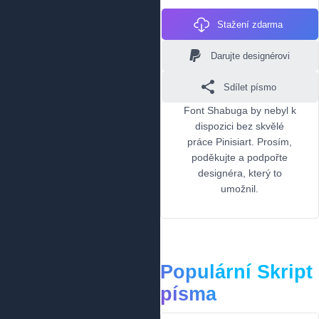
Stažení zdarma
Darujte designérovi
Sdílet písmo
Font Shabuga by nebyl k
dispozici bez skvělé
práce Pinisiart. Prosím,
poděkujte a podpořte
designéra, který to
umožnil.
Populární Skript
písma