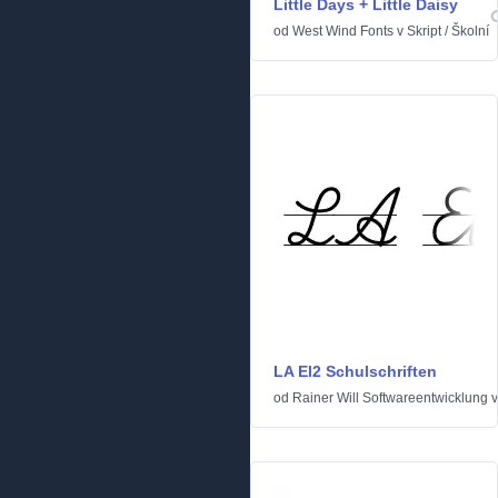
Little Days + Little Daisy
od
West Wind Fonts
v
Skript
/
Školní
LA El2 Schulschriften
od
Rainer Will Softwareentwicklung