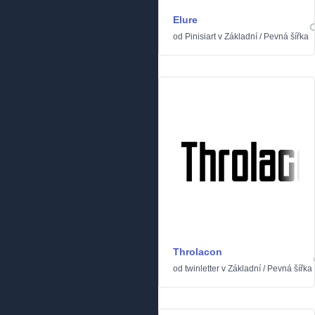
Elure
od
Pinisiart
v
Základní
/
Pevná šířka
Throlacon
od
twinletter
v
Základní
/
Pevná šířka