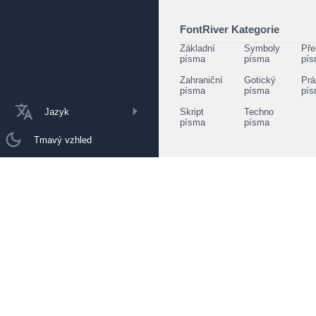
FontRiver Kategorie
Základní
Symboly
Pře
písma
písma
pí
Zahraniční
Gotický
Prá
písma
písma
pí
Jazyk
Skript
Techno
písma
písma
Tmavý vzhled