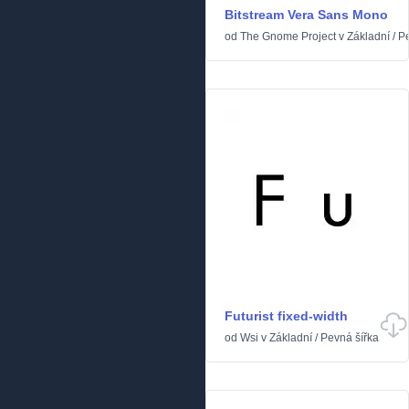
Bitstream Vera Sans Mono
od
The Gnome Project
v
Základní
/
Pe
Futurist fixed-width
od
Wsi
v
Základní
/
Pevná šířka