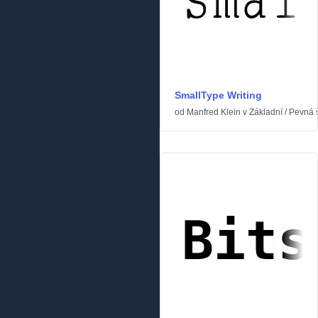
SmallType Writing
od
Manfred Klein
v
Základní
/
Pevná š