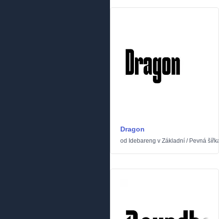
Dragon
od
Idebareng
v
Základní
/
Pevná šířk