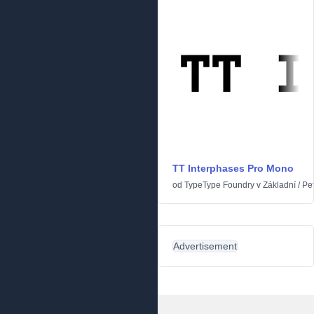
TT Interphases Pro Mono
od
TypeType Foundry
v
Základní
/
Pe
Advertisement