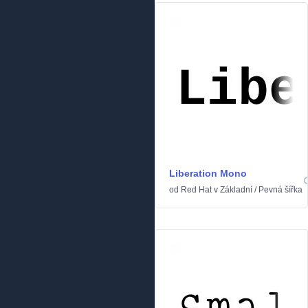
Liberation Mono
od
Red Hat
v
Základní
/
Pevná šířka