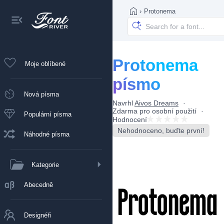
›
Protonema
Protonema
Moje oblíbené
písmo
Nová písma
Navrhl
Aivos Dreams
Zdarma pro osobní použití
Populární písma
Hodnocení
Nehodnoceno, buďte první!
Náhodné písma
Kategorie
Abecedně
Designéři