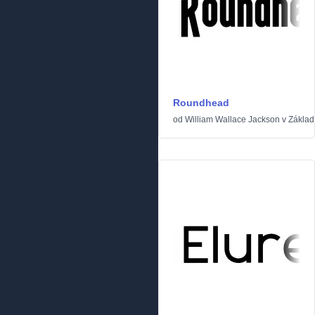
Roundhead
od
William Wallace Jackson
v
Základ