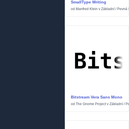
SmallType Writing
od
Manfred Klein
v
Základní
/
Pevná š
Bitstream Vera Sans Mono
od
The Gnome Project
v
Základní
/
Pe