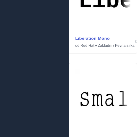
Liberation Mono
od
Red Hat
v
Základní
/
Pevná šířka