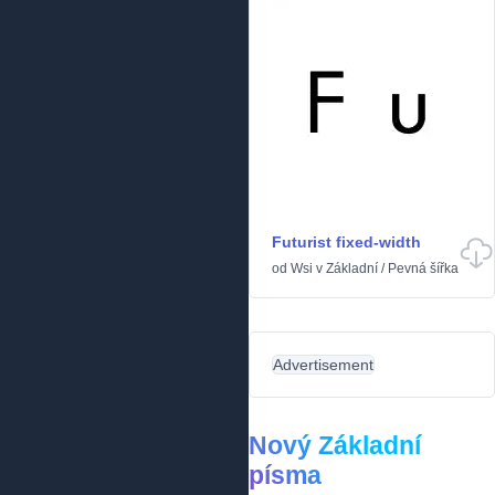
Futurist fixed-width
od
Wsi
v
Základní
/
Pevná šířka
Advertisement
Nový Základní
písma