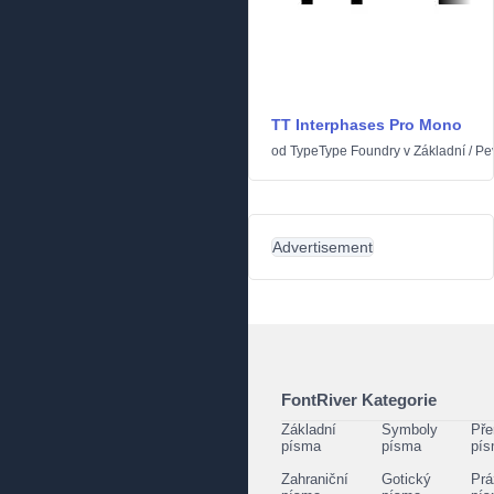
TT Interphases Pro Mono
od
TypeType Foundry
v
Základní
/
Pe
Advertisement
FontRiver Kategorie
Základní
Symboly
Pře
písma
písma
pí
Zahraniční
Gotický
Prá