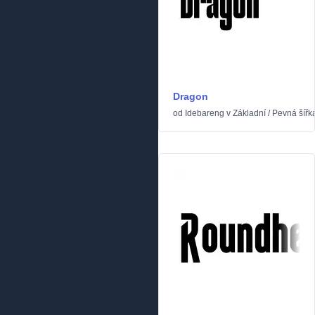
Dragon
od
Idebareng
v
Základní
/
Pevná šířk