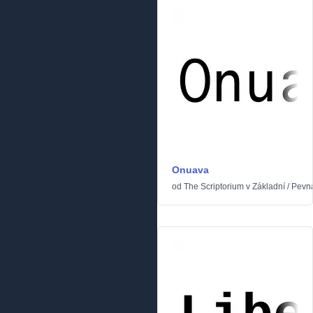
Onuava
od
The Scriptorium
v
Základní
/
Pevná