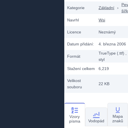
Pe
Kategorie
Základní
›
šíř
Navrhl
Wsi
Licence
Neznámý
Datum přidání:
4. března 2006
TrueType (.ttf)
,
Formát
styl
Stažení celkem
6,219
Velikost
22 KB
souboru
Mapa
Vzory
Vodopád
znaků
písma