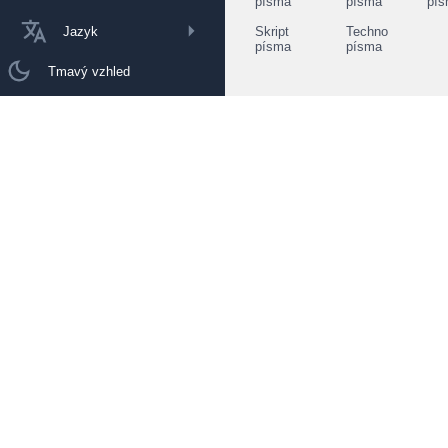
písma
písma
pí
Jazyk
Skript
Techno
písma
písma
Tmavý vzhled