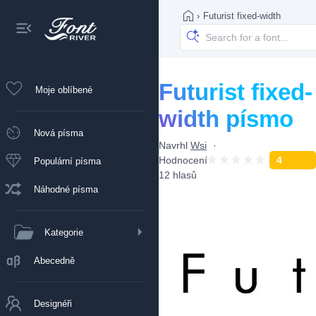
›
Futurist fixed-width
Futurist fixed-
Moje oblíbené
width písmo
Nová písma
Navrhl
Wsi
Hodnocení
4
Populární písma
12 hlasů
Náhodné písma
Kategorie
Abecedně
Designéři