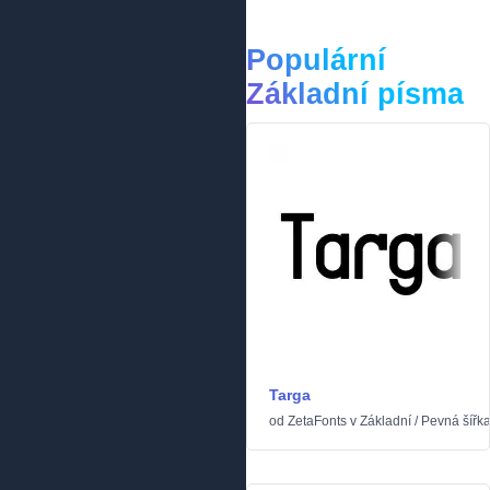
Populární
Základní písma
Targa
od
ZetaFonts
v
Základní
/
Pevná šířk