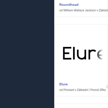
Roundhead
od
William Wallace Jackson
v
Základ
Elure
od
Pinisiart
v
Základní
/
Pevná šířka