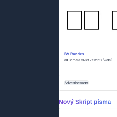
BV Rondes
od
Bernard Vivier
v
Skript
/
Školní
Advertisement
Nový Skript písma