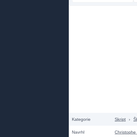
Kategorie
Skript
›
Š
Navrhl
Christophe