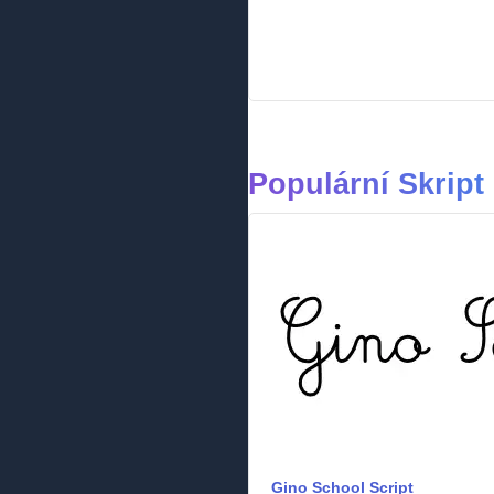
Populární Skript
Gino School Script