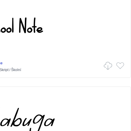
te
Skript
/
Školní