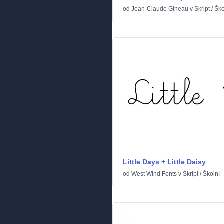
od
Jean-Claude Gineau
v
Skript
/
Ško
Little Days + Little Daisy
od
West Wind Fonts
v
Skript
/
Školní