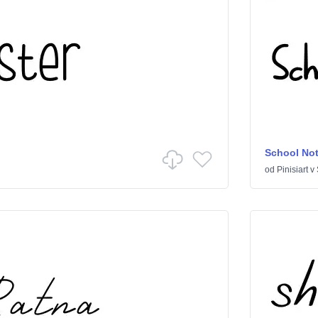
School No
od
Pinisiart
v