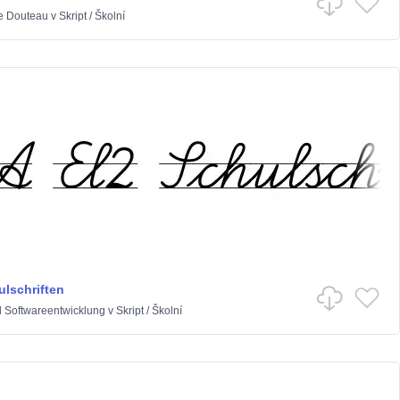
e Douteau
v
Skript
/
Školní
ulschriften
l Softwareentwicklung
v
Skript
/
Školní