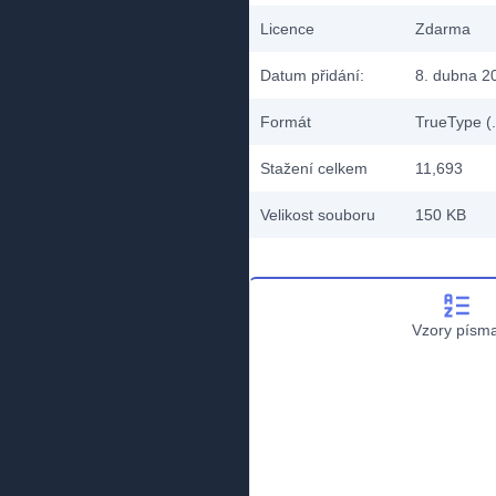
Licence
Zdarma
Datum přidání:
8. dubna 2
Formát
TrueType (.
Stažení celkem
11,693
Velikost souboru
150 KB
Vzory písm