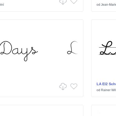
lní
od
Jean-Mari
LA El2 Sch
od
Rainer Wil