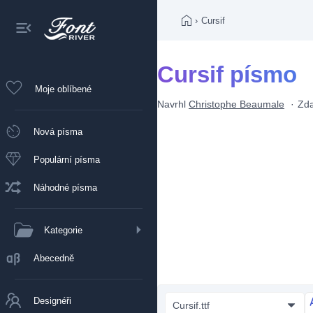
›
Cursif
Cursif písmo
Moje oblíbené
Navrhl
Christophe Beaumale
Zd
Nová písma
Populární písma
Náhodné písma
Kategorie
Abecedně
Designéři
Cursif.ttf