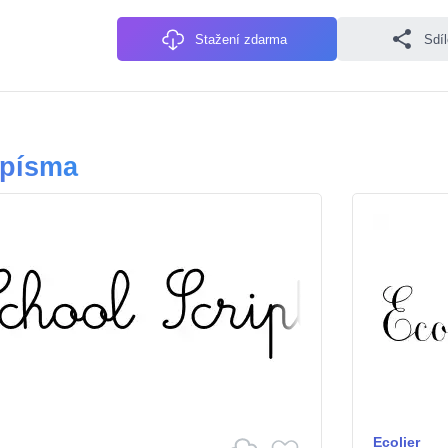
Stažení zdarma
Sdí
 písma
Ecolier