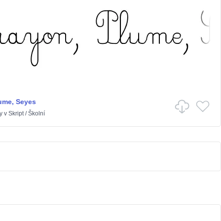
ume, Seyes
y
v
Skript
/
Školní