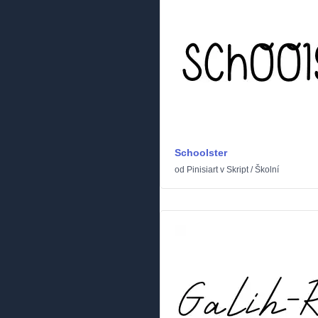
Schoolster
od
Pinisiart
v
Skript
/
Školní