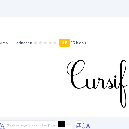
arma
Hodnocení
4.5
25 hlasů