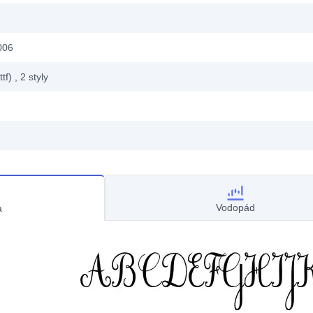
006
ttf)
, 2
styly
Vodopád
a