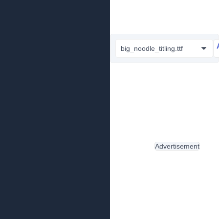
big_noodle_titling.ttf
Advertisement