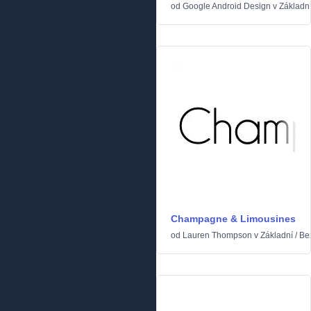
od
Google Android Design
v
Základn
Champagne & Limousines
od
Lauren Thompson
v
Základní
/
Be