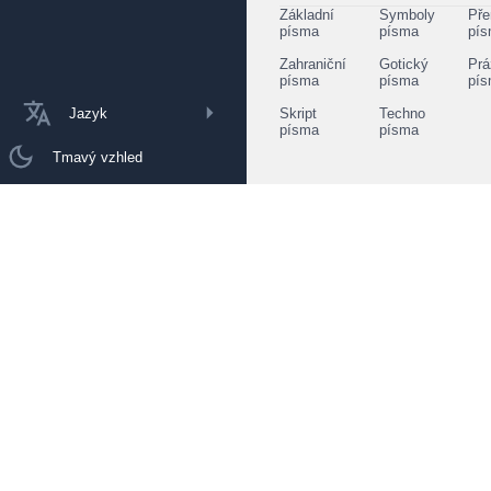
Základní
Symboly
Pře
písma
písma
pí
Zahraniční
Gotický
Prá
písma
písma
pí
Jazyk
Skript
Techno
písma
písma
Tmavý vzhled