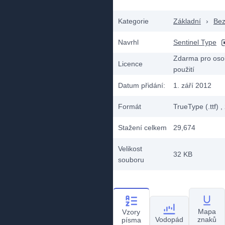
Kategorie
Základní
›
Bez
Navrhl
Sentinel Type
Zdarma pro oso
Licence
použití
Datum přidání:
1. září 2012
Formát
TrueType (.ttf)
,
Stažení celkem
29,674
Velikost
32 KB
souboru
Mapa
Vzory
Vodopád
znaků
písma