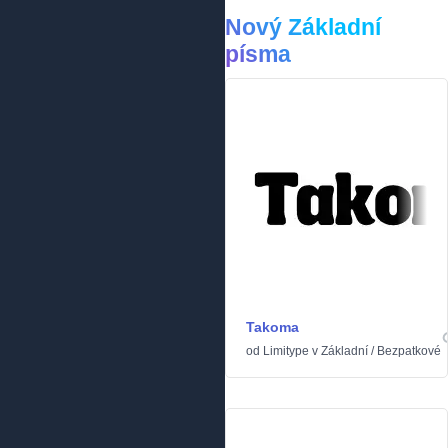
Nový Základní
písma
Takoma
od
Limitype
v
Základní
/
Bezpatkové