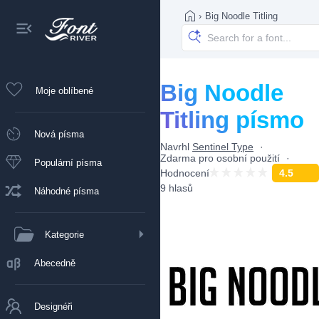
›
Big Noodle Titling
Big Noodle
Moje oblíbené
Titling písmo
Nová písma
Navrhl
Sentinel Type
Zdarma pro osobní použití
Populární písma
Hodnocení
4.5
9 hlasů
Náhodné písma
Kategorie
Abecedně
Designéři