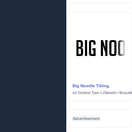
Big Noodle Titling
od
Sentinel Type
v
Základní
/
Bezpat
Advertisement