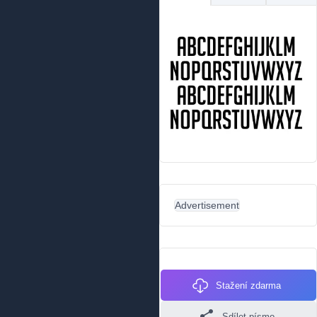
Advertisement
Stažení zdarma
Sdílet písmo