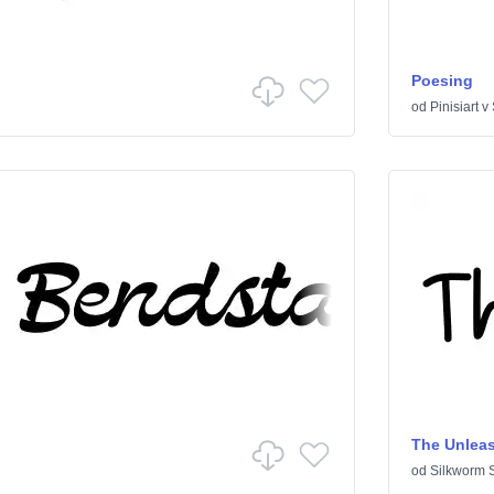
Poesing
od
Pinisiart
v
The Unlea
od
Silkworm S