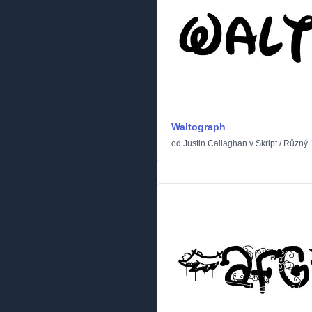
Waltograph
od
Justin Callaghan
v
Skript
/
Různý