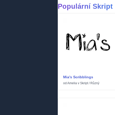
Populární Skript
Mia's Scribblings
od
Amelia
v
Skript
/
Různý