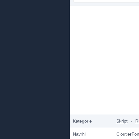
Kategorie
Skript
›
R
Navrhl
CloutierFo