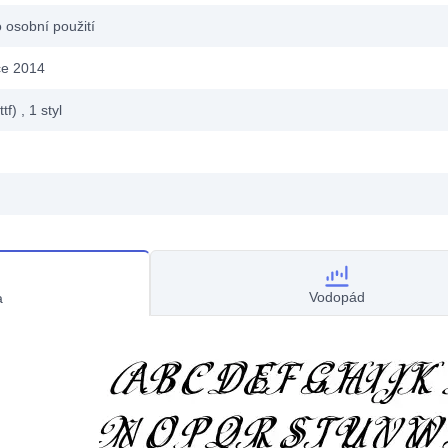
 osobní použití
ce 2014
ttf)
, 1
styl
Vodopád
a