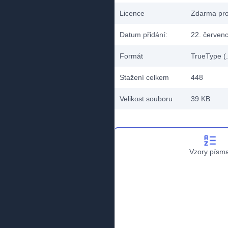
Licence
Zdarma pro
Datum přidání:
22. červen
Formát
TrueType (.
Stažení celkem
448
Velikost souboru
39 KB
Vzory písm