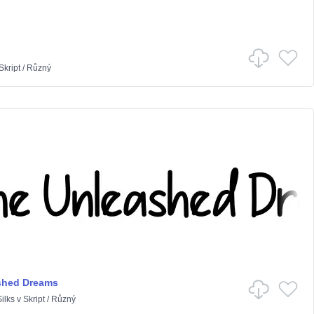
Skript
/
Různý
shed Dreams
ilks
v
Skript
/
Různý