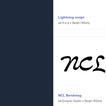
Lightning script
od
H e q
v
Skript
/
Různý
NCL Bendstag
od
Enxyclo Studio
v
Skript
/
Různý