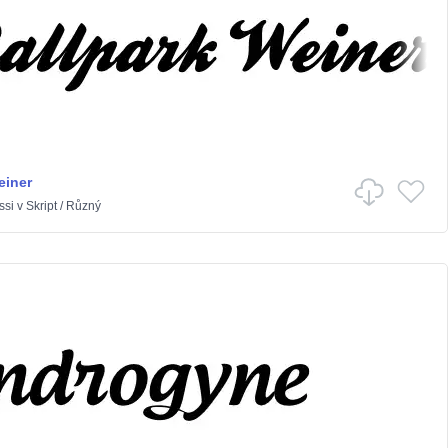
einer
ssi
v
Skript
/
Různý