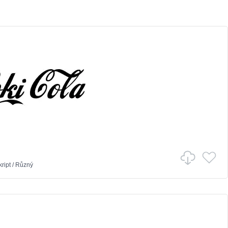
ript
/
Různý