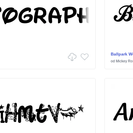
Ballpark W
od
Mickey Ro