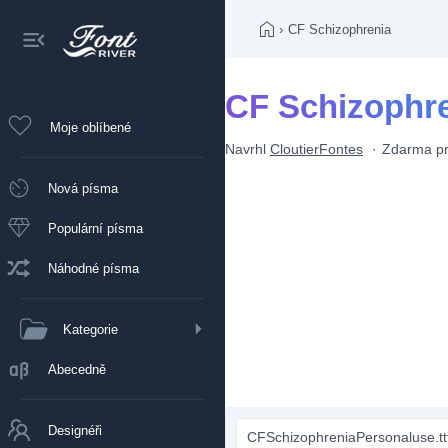
›
CF Schizophrenia
CF Schizophr
Moje oblíbené
Navrhl
CloutierFontes
Zdarma pr
Nová písma
Populární písma
Náhodné písma
Kategorie
Abecedně
Designéři
CFSchizophreniaPersonaluse.tt