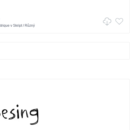
e
strique
v
Skript
/
Různý