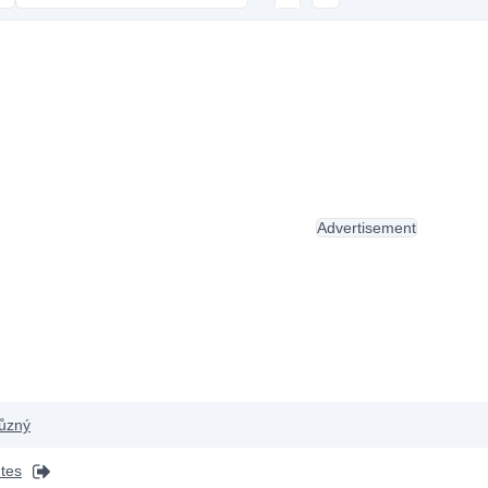
Advertisement
ůzný
ntes