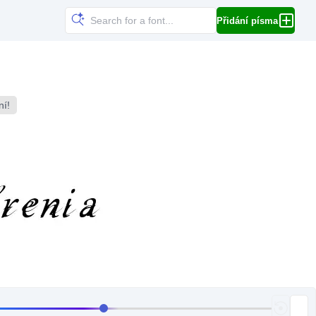
Přidání písma
ní!