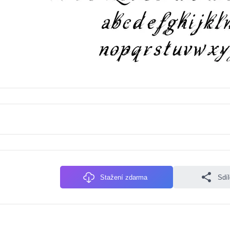
Stažení zdarma
Sdí