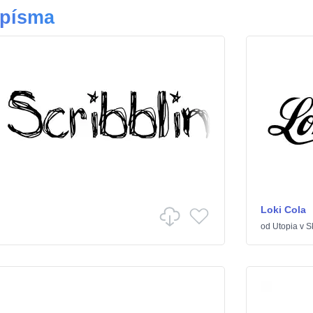
 písma
Loki Cola
od
Utopia
v
Sk