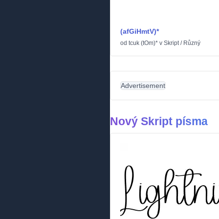
(afGiHmtV)*
od
tcuk (tOm)*
v
Skript
/
Různý
Advertisement
Nový Skript písma