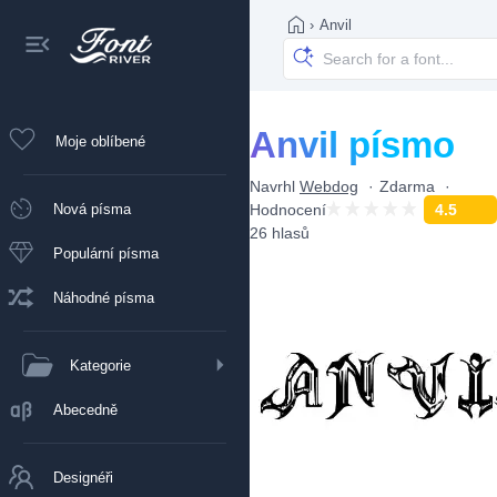
›
Anvil
Anvil písmo
Moje oblíbené
Navrhl
Webdog
Zdarma
Nová písma
Hodnocení
4.5
26 hlasů
Populární písma
Náhodné písma
Kategorie
Abecedně
Designéři