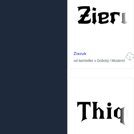
Zieruk
od
twinletter
v
Gotický
/
Moderní