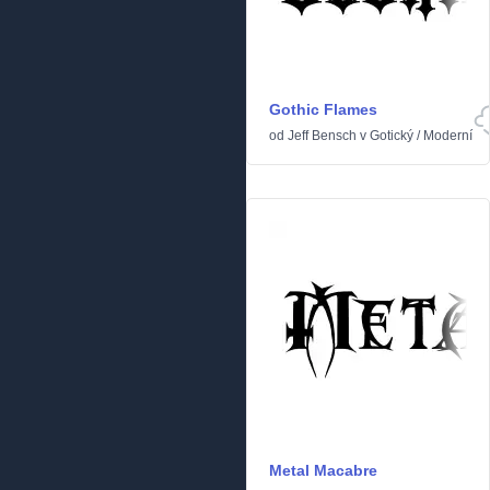
Gothic Flames
od
Jeff Bensch
v
Gotický
/
Moderní
Metal Macabre