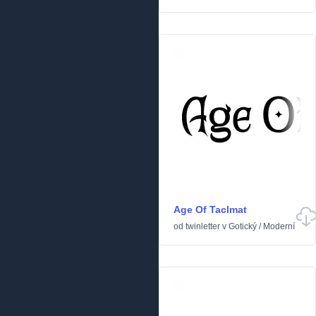
Age Of Taclmat
od
twinletter
v
Gotický
/
Moderní