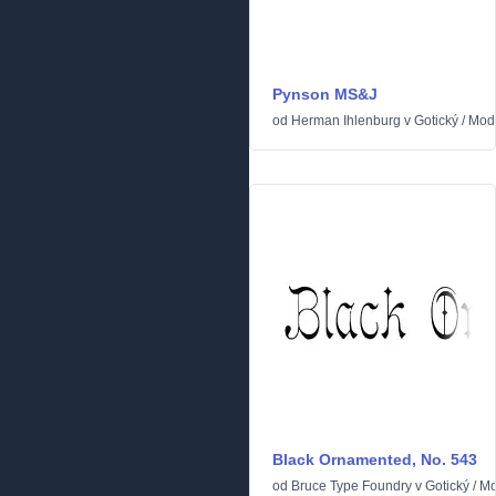
Pynson MS&J
od
Herman Ihlenburg
v
Gotický
/
Mod
Black Ornamented, No. 543
od
Bruce Type Foundry
v
Gotický
/
Mo