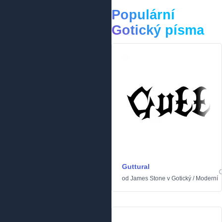
Populární
Gotický písma
Guttural
od
James Stone
v
Gotický
/
Moderní