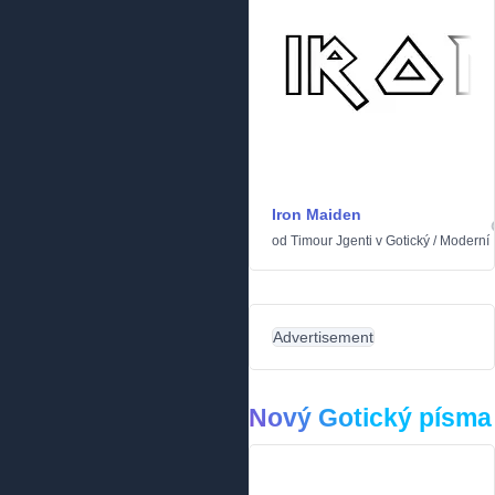
Iron Maiden
od
Timour Jgenti
v
Gotický
/
Moderní
Advertisement
Nový Gotický písma