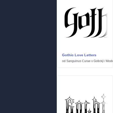
Gothic Love Letters
od
Sanguinus Curae
v
Gotický
/
Mode