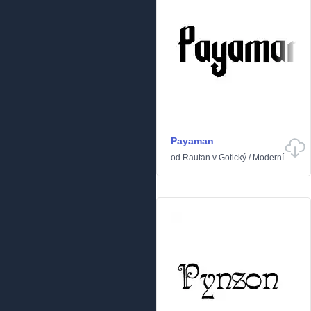
Payaman
od
Rautan
v
Gotický
/
Moderní