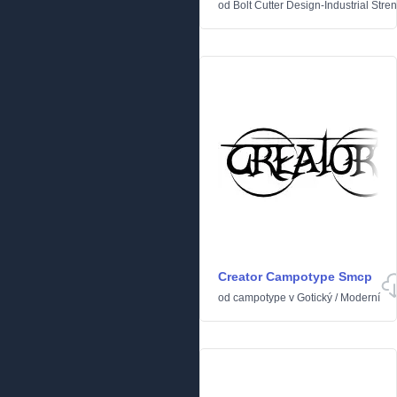
od
Bolt Cutter Design-Industrial Stre
Creator Campotype Smcp
od
campotype
v
Gotický
/
Moderní