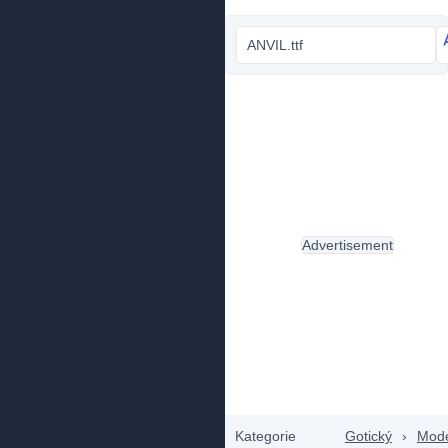
ANVIL.ttf
Advertisement
Kategorie
Gotický
›
Mode