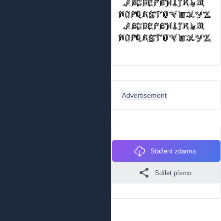
Advertisement
Stažení zdarma
Sdílet písmo