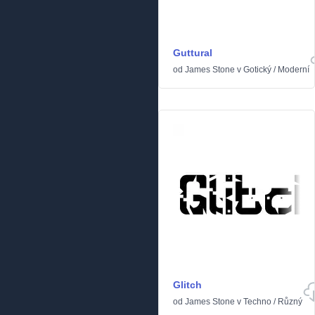
Guttural
od
James Stone
v
Gotický
/
Moderní
Glitch
od
James Stone
v
Techno
/
Různý