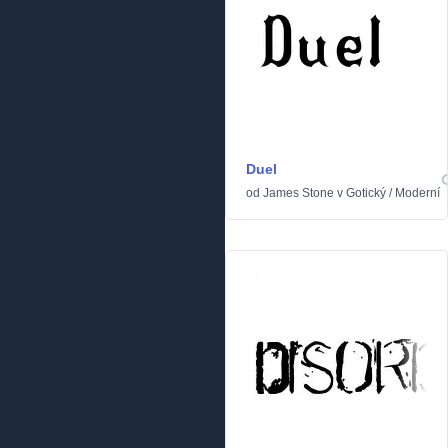
Duel
od
James Stone
v
Gotický
/
Moderní