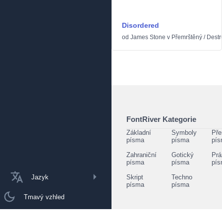
Disordered
od
James Stone
v
Přemrštěný
/
Destr
FontRiver Kategorie
Základní
Symboly
Pře
písma
písma
pí
Zahraniční
Gotický
Prá
písma
písma
pí
Jazyk
Skript
Techno
písma
písma
Tmavý vzhled