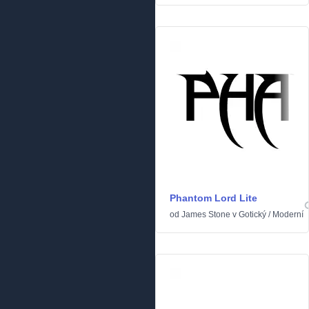
Phantom Lord Lite
od
James Stone
v
Gotický
/
Moderní