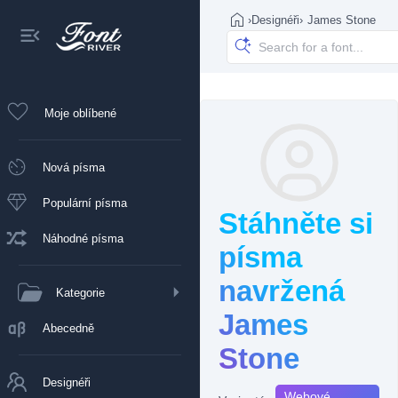
›
Designéři
›
James Stone
Moje oblíbené
Nová písma
Populární písma
Stáhněte si
Náhodné písma
písma
navržená
Kategorie
James
Abecedně
Stone
Designéři
Webové