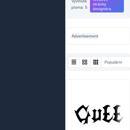
Vyvinutá
stránky
písma: 5
designéra
Advertisement
Populární