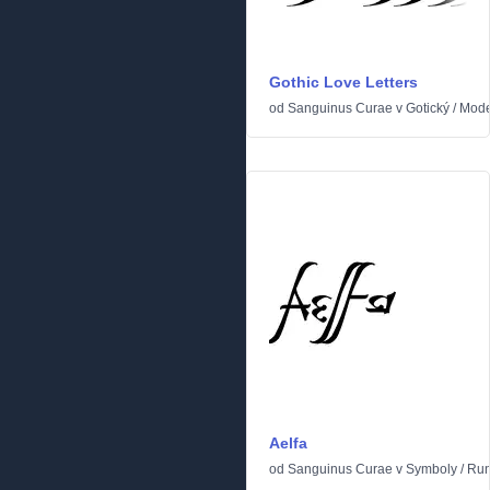
Gothic Love Letters
od
Sanguinus Curae
v
Gotický
/
Mode
Aelfa
od
Sanguinus Curae
v
Symboly
/
Run