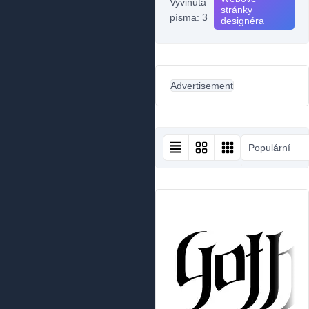
Vyvinutá
stránky
písma: 3
designéra
Advertisement
Populární