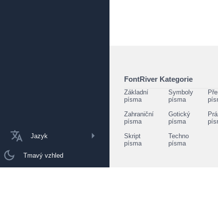
FontRiver Kategorie
Základní
Symboly
Pře
písma
písma
pí
Zahraniční
Gotický
Prá
písma
písma
pí
Jazyk
Skript
Techno
písma
písma
Tmavý vzhled