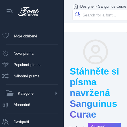
›
Designéři
›
Sanguinus Curae
Moje oblíbené
Nová písma
Populární písma
Stáhněte si
Náhodné písma
písma
navržená
Kategorie
Sanguinus
Abecedně
Curae
Designéři
Webové