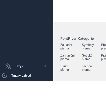
FontRiver Kategorie
Základní
Symboly
Pře
písma
písma
pí
Zahraniční
Gotický
Prá
písma
písma
pí
Jazyk
Skript
Techno
písma
písma
Tmavý vzhled