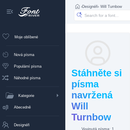
›
Designéři
›
Will Turnbow
Moje oblíbené
Nová písma
Populární písma
Stáhněte si
Náhodné písma
písma
navržená
Kategorie
Will
Abecedně
Turnbow
Designéři
Vyvinutá písma: 1