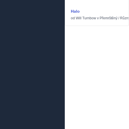
Halo
od
Will Turnbow
v
Přemrštěný
/
Různ