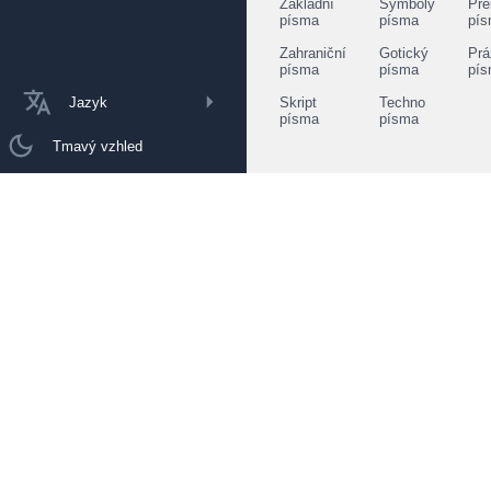
Základní
Symboly
Pře
písma
písma
pí
Zahraniční
Gotický
Prá
písma
písma
pí
Jazyk
Skript
Techno
písma
písma
Tmavý vzhled