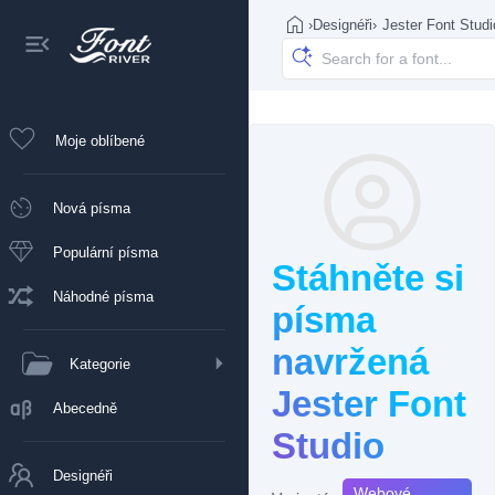
›
Designéři
›
Jester Font Studi
Moje oblíbené
Nová písma
Populární písma
Stáhněte si
Náhodné písma
písma
navržená
Kategorie
Jester Font
Abecedně
Studio
Designéři
Webové