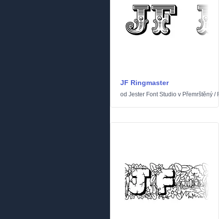
JF Ringmaster
od
Jester Font Studio
v
Přemrštěný
/