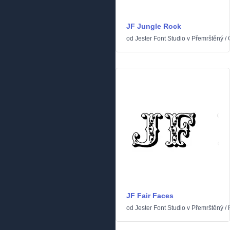
JF Jungle Rock
od
Jester Font Studio
v
Přemrštěný
/
JF Fair Faces
od
Jester Font Studio
v
Přemrštěný
/