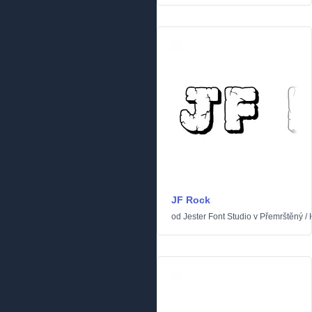
JF Rock
od
Jester Font Studio
v
Přemrštěný
/