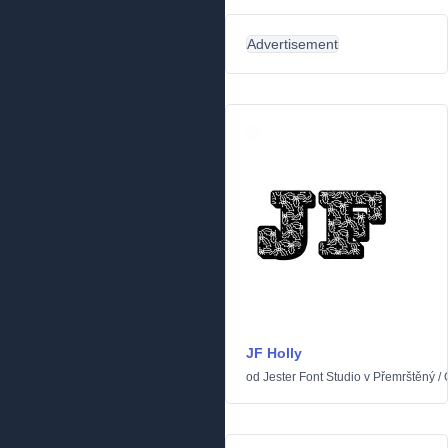
Advertisement
JF Holly
od
Jester Font Studio
v
Přemrštěný
/