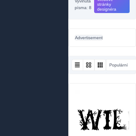
Vyvinutá
stránky
písma: 8
designéra
Advertisement
Populární