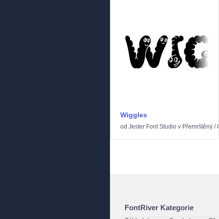
Wiggles
od
Jester Font Studio
v
Přemrštěný
/
FontRiver Kategorie