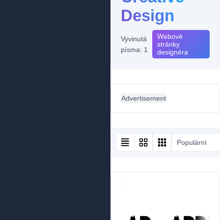
Design
Webové
Vyvinutá
stránky
písma: 1
designéra
Advertisement
Populární