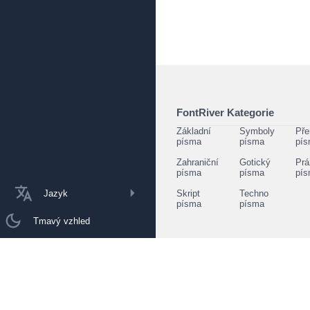
FontRiver Kategorie
Základní
Symboly
Pře
písma
písma
pí
Zahraniční
Gotický
Prá
písma
písma
pí
Jazyk
Skript
Techno
písma
písma
Tmavý vzhled