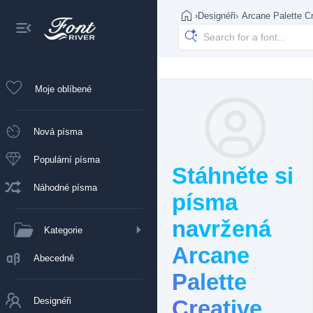
›
Designéři
›
Arcane Palette C
Moje oblíbené
Nová písma
Populární písma
Stáhněte si
Náhodné písma
písma
navržená
Kategorie
Arcane
Abecedně
Palette
Designéři
Creative