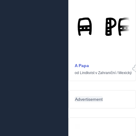
A Papa
od
Lindkvist
v
Zahraniční
/
Mexický
Advertisement