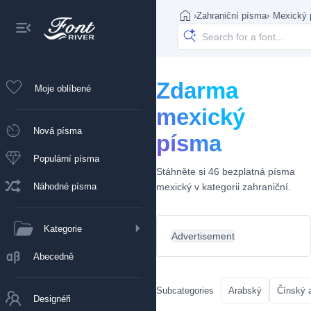
›
Zahraniční písma
›
Mexický 
Zdarma
Moje oblíbené
mexický
Nová písma
písma
Populární písma
Stáhněte si 46 bezplatná písma
Náhodné písma
mexický v kategorii zahraniční.
Kategorie
Advertisement
Abecedně
Subcategories
Arabský
Čínský 
Designéři