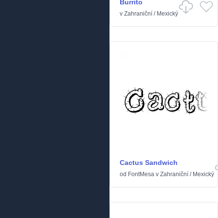
Burrito
v
Zahraniční
/
Mexický
Cactus Sandwich
od
FontMesa
v
Zahraniční
/
Mexický