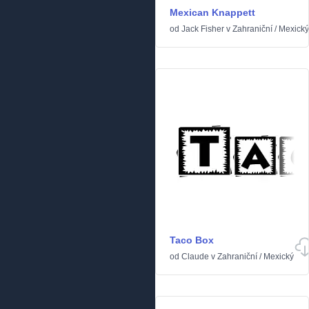
Mexican Knappett
od
Jack Fisher
v
Zahraniční
/
Mexický
Taco Box
od
Claude
v
Zahraniční
/
Mexický