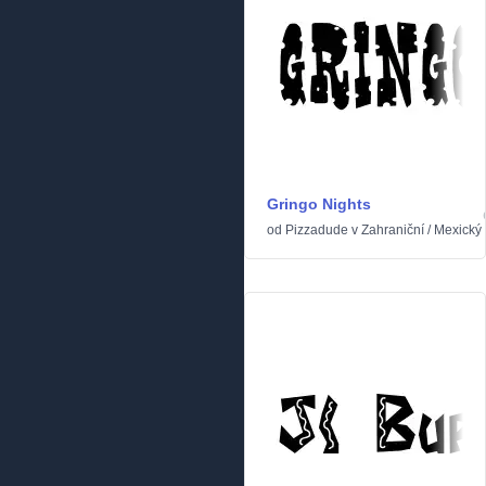
Gringo Nights
od
Pizzadude
v
Zahraniční
/
Mexický