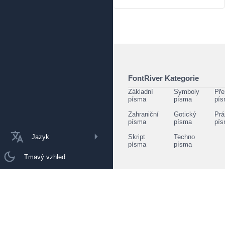
FontRiver Kategorie
Základní
Symboly
Pře
písma
písma
pí
Zahraniční
Gotický
Prá
písma
písma
pí
Jazyk
Skript
Techno
písma
písma
Tmavý vzhled