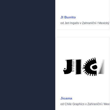
JI Burrito
od
Jeri Ingalls
v
Zahraniční
/
Mexický
Jicama
od
Chile Graphics
v
Zahraniční
/
Mex