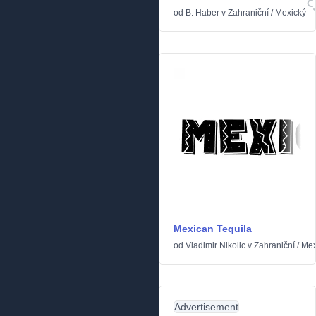
od
B. Haber
v
Zahraniční
/
Mexický
Mexican Tequila
od
Vladimir Nikolic
v
Zahraniční
/
Mex
Advertisement