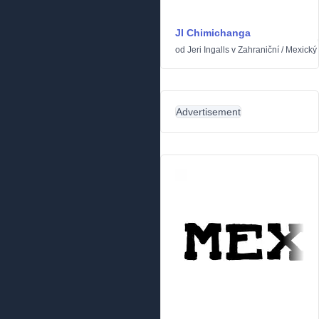
JI Chimichanga
od
Jeri Ingalls
v
Zahraniční
/
Mexický
Advertisement