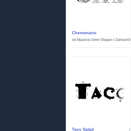
Chentenario
od
Mauricio Deer Olague
v
Zahraničn
Taco Salad