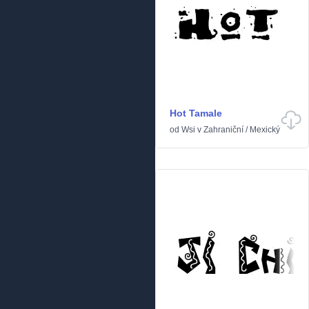
Hot Tamale
od
Wsi
v
Zahraniční
/
Mexický