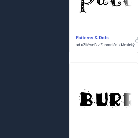
Patterns & Dots
od
uZiMweB
v
Zahraniční
/
Mexický