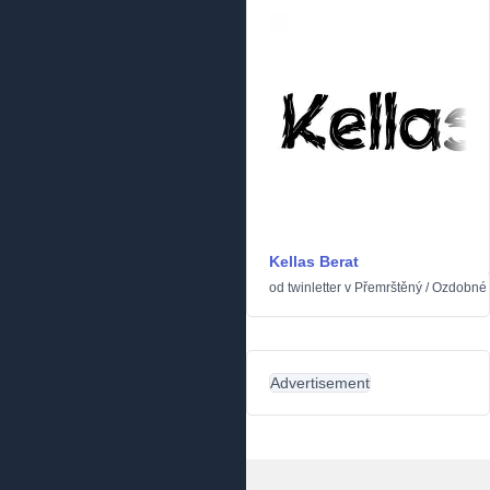
Kellas Berat
od
twinletter
v
Přemrštěný
/
Ozdobné
Advertisement