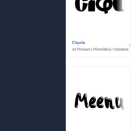
Ciquta
od
Pinisiart
v
Přemrštěný
/
Ozdobné