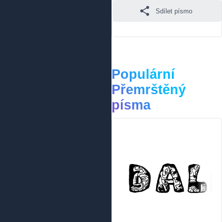
Sdílet písmo
Populární
Přemrštěný
písma