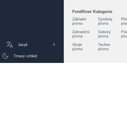
FontRiver Kategorie
Základní
Symboly
Pře
písma
písma
pí
Zahraniční
Gotický
Prá
písma
písma
pí
Jazyk
Skript
Techno
písma
písma
Tmavý vzhled