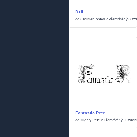
Dali
od
CloutierFontes
v
Přemrštěný
/
Ozd
Fantastic Pete
od
Mighty Pete
v
Přemrštěný
/
Ozdob