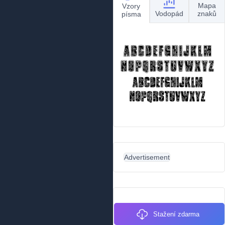
Mapa
Vzory
Vodopád
znaků
písma
Advertisement
Stažení zdarma