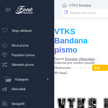
›
VTKS Bandana
VTKS
Moje oblíbené
Bandana
Nová písma
písmo
Populární písma
Navrhl
Douglas Vitkauskas
Zdarma pro osobní použití
Náhodné písma
Hodnocení
4.5
49 hlasů
Kategorie
Abecedně
Designéři