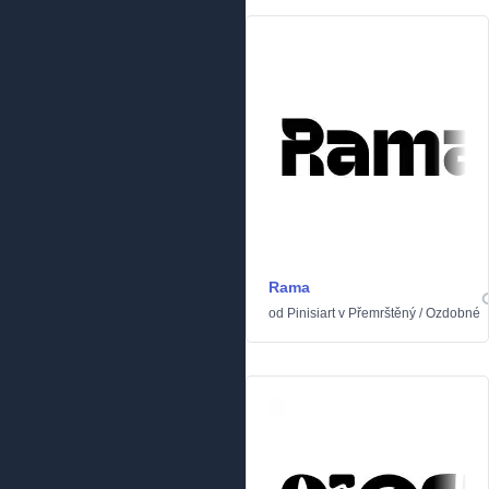
Rama
od
Pinisiart
v
Přemrštěný
/
Ozdobné