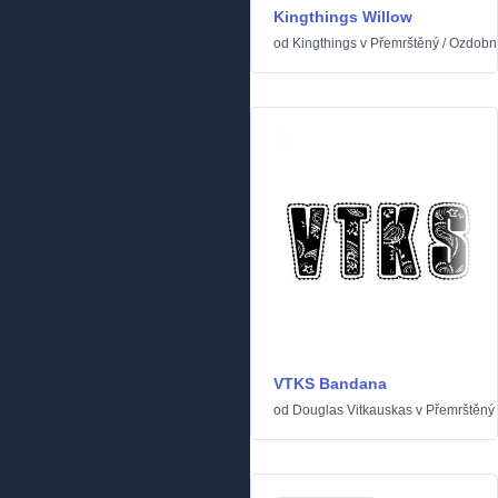
Kingthings Willow
od
Kingthings
v
Přemrštěný
/
Ozdobn
VTKS Bandana
od
Douglas Vitkauskas
v
Přemrštěný