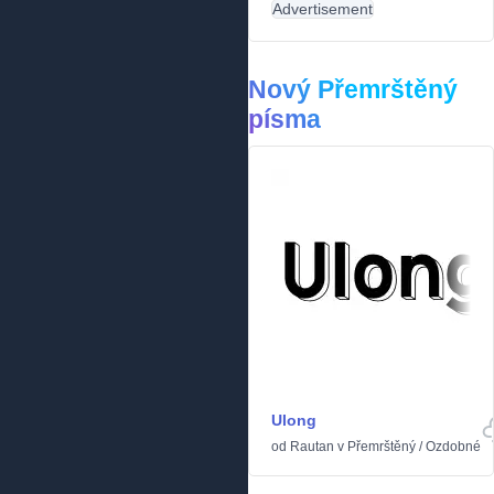
Advertisement
Nový Přemrštěný
písma
Ulong
od
Rautan
v
Přemrštěný
/
Ozdobné