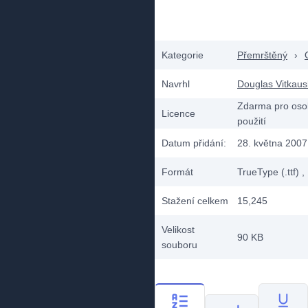
Kategorie
Přemrštěný
›
Navrhl
Douglas Vitkau
Zdarma pro oso
Licence
použití
Datum přidání:
28. května 2007
Formát
TrueType (.ttf)
,
Stažení celkem
15,245
Velikost
90 KB
souboru