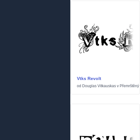
Vtks Revolt
od
Douglas Vitkauskas
v
Přemrštěný