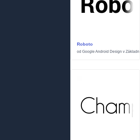
Roboto
od
Google Android Design
v
Základn