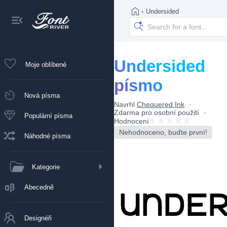
›
Undersided
Undersided
Moje oblíbené
písmo
Nová písma
Navrhl
Chequered Ink
Zdarma pro osobní použití
Populární písma
Hodnocení
Nehodnoceno, buďte první!
Náhodné písma
Kategorie
Abecedně
Designéři