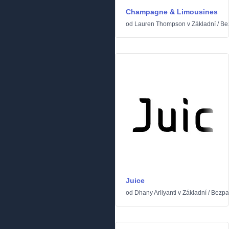
Champagne & Limousines
od
Lauren Thompson
v
Základní
/
Be
Juice
od
Dhany Arliyanti
v
Základní
/
Bezpa