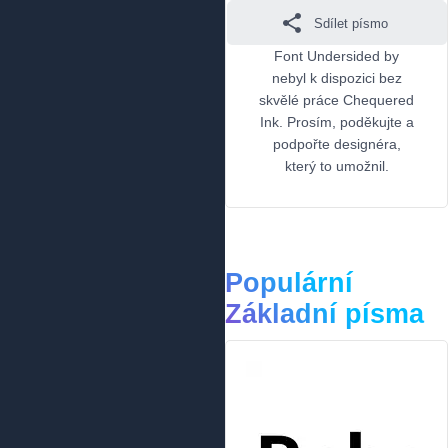
Sdílet písmo
Font Undersided by
nebyl k dispozici bez
skvělé práce Chequered
Ink. Prosím, poděkujte a
podpořte designéra,
který to umožnil.
Populární
Základní písma