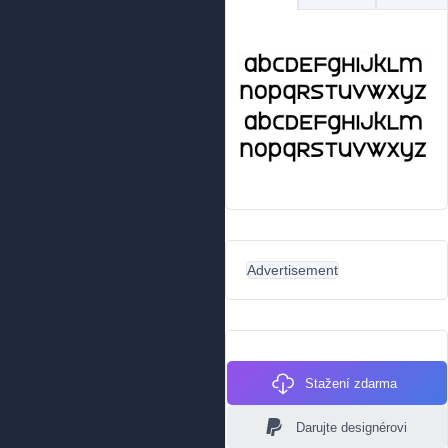
Advertisement
Stažení zdarma
Darujte designérovi