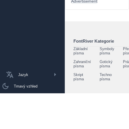
Advertisement
FontRiver Kategorie
Základní
Symboly
Pře
písma
písma
pí
Zahraniční
Gotický
Prá
písma
písma
pí
Jazyk
Skript
Techno
písma
písma
Tmavý vzhled