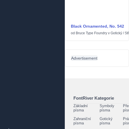
Black Ornamented, No. 542
od
Bruce Type Foundry
v
Gotický
/
St
Advertisement
FontRiver Kategorie
Základní
Symboly
Pře
písma
písma
pí
Zahraniční
Gotický
Prá
písma
písma
pí