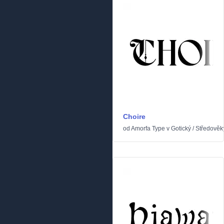
Choire
od
Amorfa Type
v
Gotický
/
Středověk