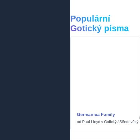
Populární
Gotický písma
Germanica Family
od
Paul Lloyd
v
Gotický
/
Středověký