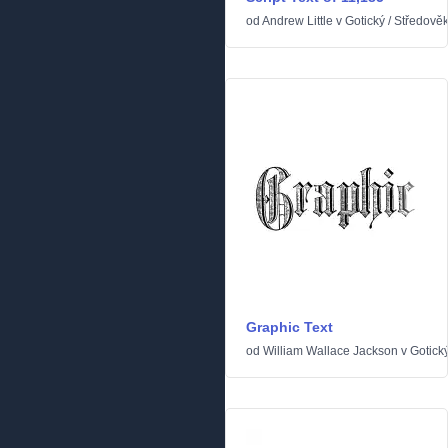
od
Andrew Little
v
Gotický
/
Středově
Graphic Text
od
William Wallace Jackson
v
Gotick