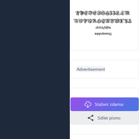
Advertisement
Stažení zdarma
Sdílet písmo