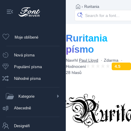
›
Ruritania
Ruritania
Moje oblíbené
písmo
Nová písma
Navrhl
Paul Lloyd
Zdarma
Hodnocení
4.5
Populární písma
28 hlasů
Náhodné písma
Kategorie
Abecedně
Designéři