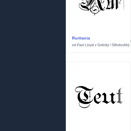
Ruritania
od
Paul Lloyd
v
Gotický
/
Středověký