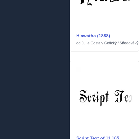
Hiawatha (1888)
od
Julie Costa
v
Gotický
/
Středověký
Script Text of 11,185