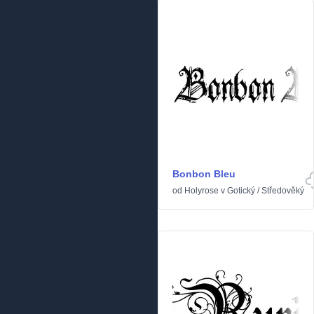
Bonbon Bleu
od
Holyrose
v
Gotický
/
Středověký