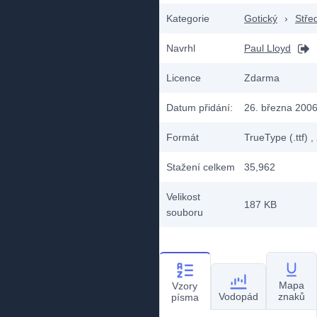
Kategorie
Gotický
›
Stře
Navrhl
Paul Lloyd
Licence
Zdarma
Datum přidání:
26. března 200
Formát
TrueType (.ttf)
,
Stažení celkem
35,962
Velikost
187 KB
souboru
Mapa
Vzory
Vodopád
znaků
písma