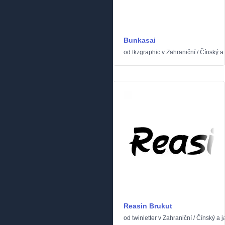
Bunkasai
od
tkzgraphic
v
Zahraniční
/
Čínský a
Reasin Brukut
od
twinletter
v
Zahraniční
/
Čínský a 