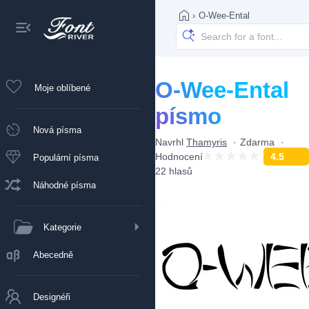
›
O-Wee-Ental
O-Wee-Ental
Moje oblíbené
písmo
Nová písma
Navrhl
Thamyris
Zdarma
Hodnocení
4.5
Populární písma
22 hlasů
Náhodné písma
Kategorie
Abecedně
Designéři