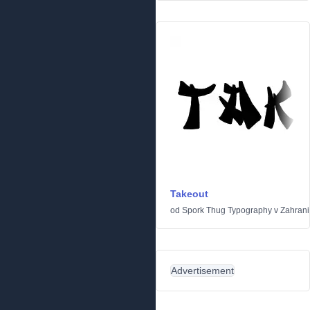
Takeout
od
Spork Thug Typography
v
Zahrani
Advertisement