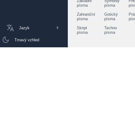
Základní
Symboly
Pře
písma
písma
pí
Zahraniční
Gotický
Prá
písma
písma
pí
Jazyk
Skript
Techno
písma
písma
Tmavý vzhled