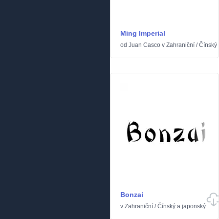
Ming Imperial
od
Juan Casco
v
Zahraniční
/
Čínský 
Bonzai
v
Zahraniční
/
Čínský a japonský