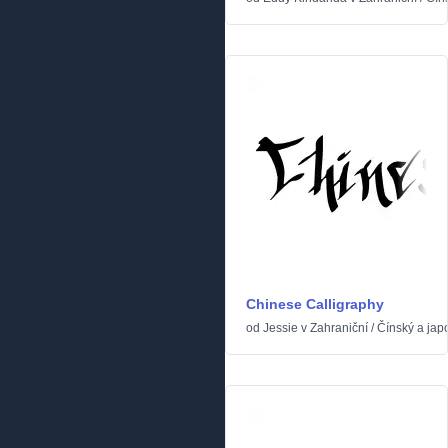
Chinese Calligraphy
od
Jessie
v
Zahraniční
/
Čínský a jap