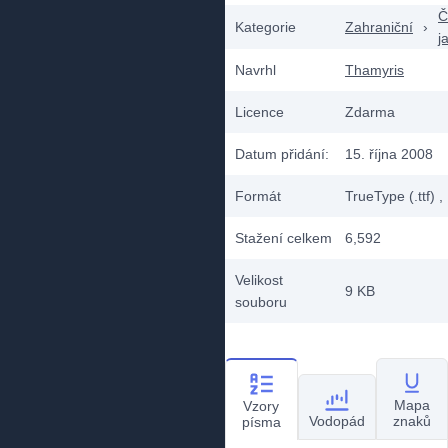
Č
Kategorie
Zahraniční
›
j
Navrhl
Thamyris
Licence
Zdarma
Datum přidání:
15. října 2008
Formát
TrueType (.ttf)
,
Stažení celkem
6,592
Velikost
9 KB
souboru
Mapa
Vzory
Vodopád
znaků
písma