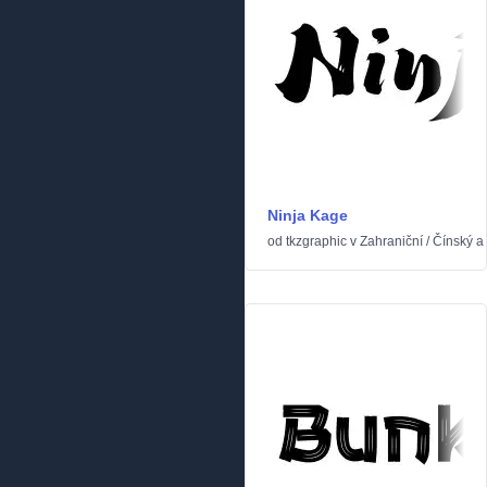
Ninja Kage
od
tkzgraphic
v
Zahraniční
/
Čínský a