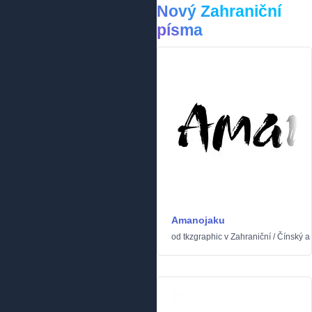
Nový Zahraniční
písma
Amanojaku
od
tkzgraphic
v
Zahraniční
/
Čínský a