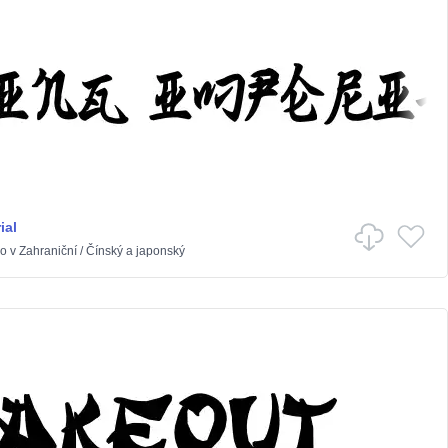
ial
o
v
Zahraniční
/
Čínský a japonský