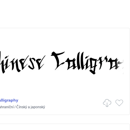
lligraphy
ahraniční
/
Čínský a japonský