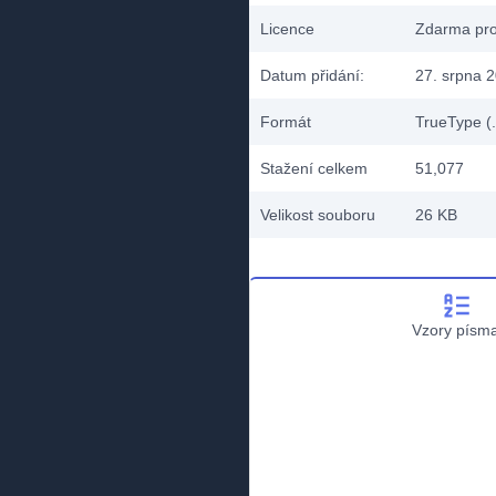
Licence
Zdarma pro
Datum přidání:
27. srpna 
Formát
TrueType (.
Stažení celkem
51,077
Velikost souboru
26 KB
Vzory písm