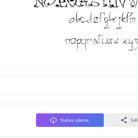
Stažení zdarma
Sdí