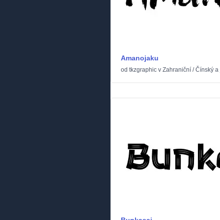
Amanojaku
od
tkzgraphic
v
Zahraniční
/
Čínský a