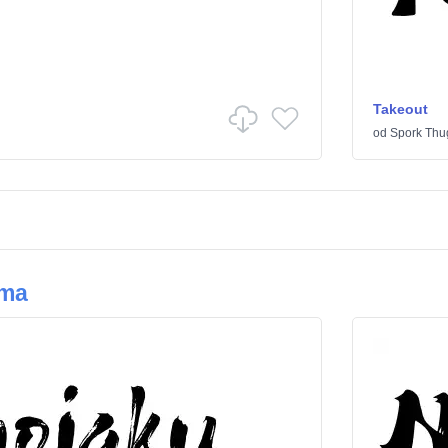
Takeout
od
Spork Thu
sma