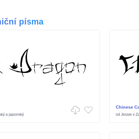
niční písma
Chinese Ca
ský a japonský
od
Jessie
v
Z