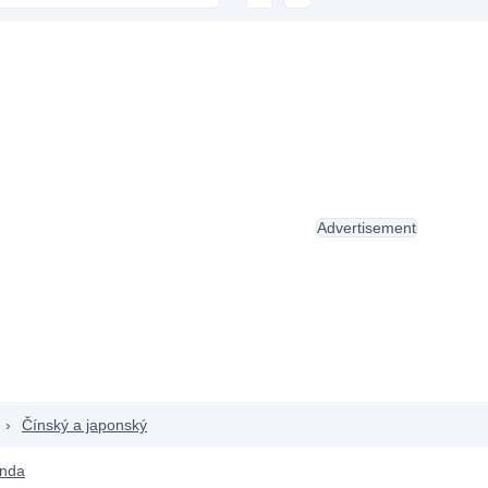
Advertisement
›
Čínský a japonský
anda