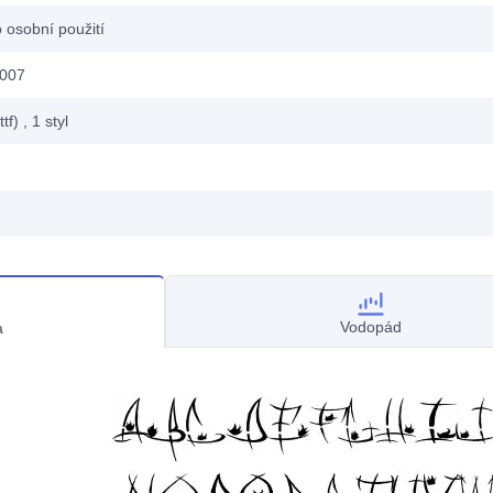
 osobní použití
2007
ttf)
, 1
styl
Vodopád
a