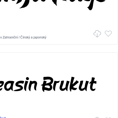
v
Zahraniční
/
Čínský a japonský