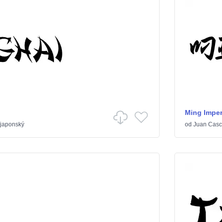
Ming Imper
 japonský
od
Juan Casc