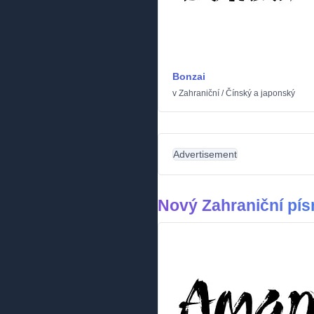
Bonzai
v
Zahraniční
/
Čínský a japonský
Advertisement
Nový Zahraniční pí