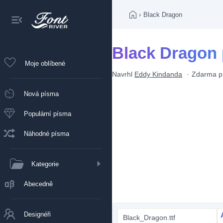
›
Black Dragon
Black Dragon
Moje oblíbené
Navrhl
Eddy Kindanda
Zdarma pr
Nová písma
Populární písma
Náhodné písma
Kategorie
Abecedně
Designéři
Black_Dragon.ttf