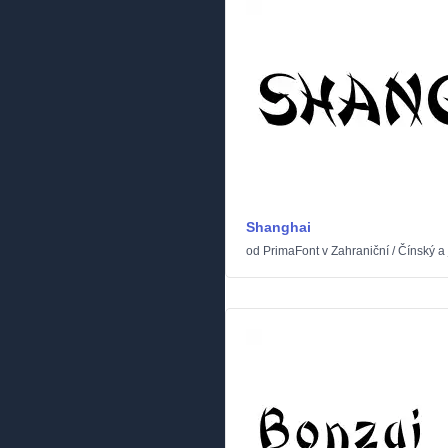
Shanghai
od
PrimaFont
v
Zahraniční
/
Čínský a