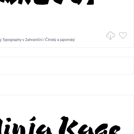
g Typography
v
Zahraniční
/
Čínský a japonský