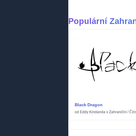
Populární Zahra
Black Dragon
od
Eddy Kindanda
v
Zahraniční
/
Čín