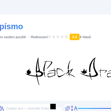
 písmo
o osobní použití
Hodnocení
3.5
4 hlasů