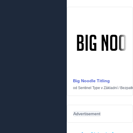
Big Noodle Titling
od
Sentinel Type
v
Základní
/
Bezpat
Advertisement