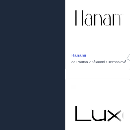
Hanami
od
Rautan
v
Základní
/
Bezpatkové