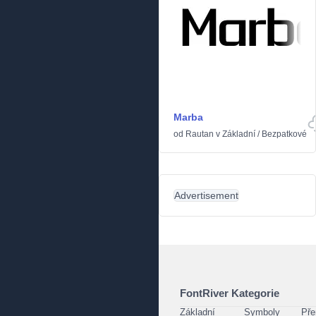
Marba
od
Rautan
v
Základní
/
Bezpatkové
Advertisement
FontRiver Kategorie
Základní
Symboly
Pře