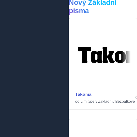
Nový Základní
písma
Takoma
od
Limitype
v
Základní
/
Bezpatkové