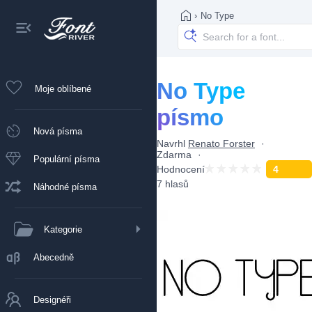
›
No Type
No Type
Moje oblíbené
písmo
Nová písma
Navrhl
Renato Forster
Zdarma
Populární písma
Hodnocení
4
7 hlasů
Náhodné písma
Kategorie
Abecedně
Designéři