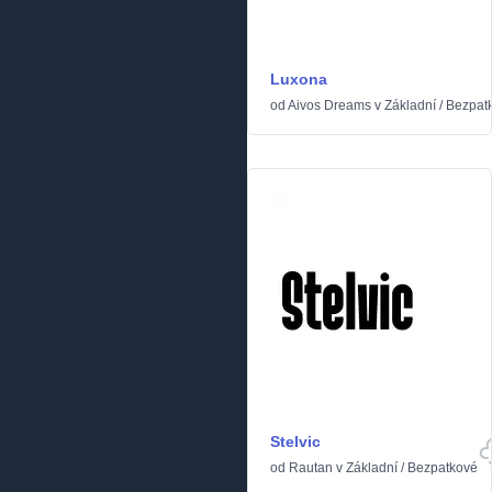
Luxona
od
Aivos Dreams
v
Základní
/
Bezpat
Stelvic
od
Rautan
v
Základní
/
Bezpatkové