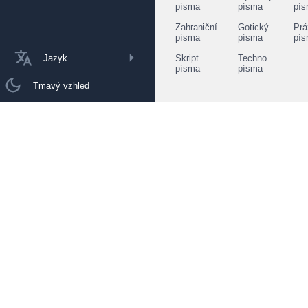
písma
písma
pí
Zahraniční
Gotický
Prá
písma
písma
pí
Jazyk
Skript
Techno
písma
písma
Tmavý vzhled