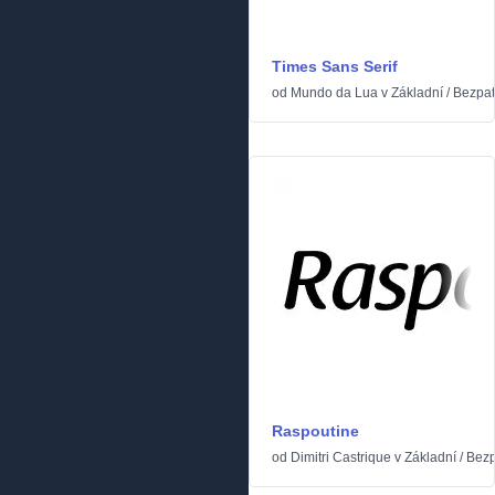
Times Sans Serif
od
Mundo da Lua
v
Základní
/
Bezpa
Raspoutine
od
Dimitri Castrique
v
Základní
/
Bezp