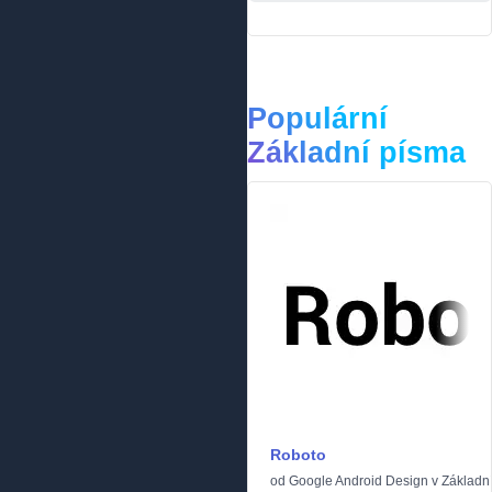
Populární
Základní písma
Roboto
od
Google Android Design
v
Základn