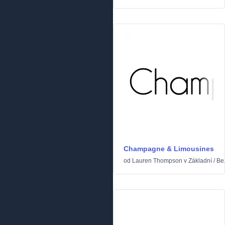
Champagne & Limousines
od
Lauren Thompson
v
Základní
/
Be