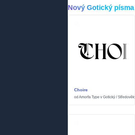
Nový Gotický písma
Choire
od
Amorfa Type
v
Gotický
/
Středověk