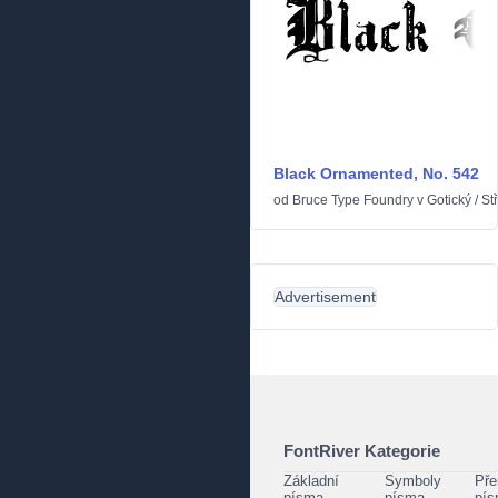
Black Ornamented, No. 542
od
Bruce Type Foundry
v
Gotický
/
St
Advertisement
FontRiver Kategorie
Základní
Symboly
Pře
písma
písma
pí