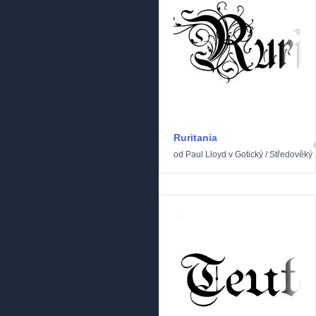
Ruritania
od
Paul Lloyd
v
Gotický
/
Středověký