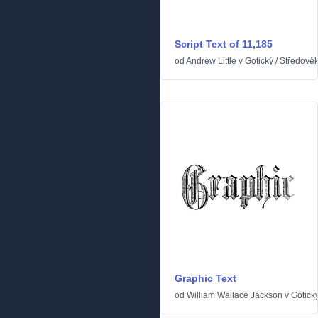
Script Text of 11,185
od
Andrew Little
v
Gotický
/
Středově
Graphic Text
od
William Wallace Jackson
v
Gotick