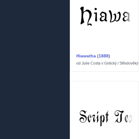
Hiawatha (1888)
od
Julie Costa
v
Gotický
/
Středověký