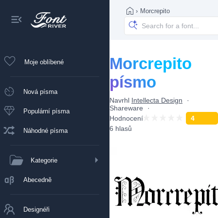
›
Morcrepito
Morcrepito
Moje oblíbené
písmo
Nová písma
Navrhl
Intellecta Design
Shareware
Populární písma
Hodnocení
4
6 hlasů
Náhodné písma
Kategorie
Abecedně
Designéři