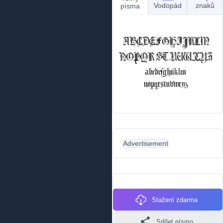
Vodopád
znaků
písma
Advertisement
Stažení zdarma
Sdílet písmo