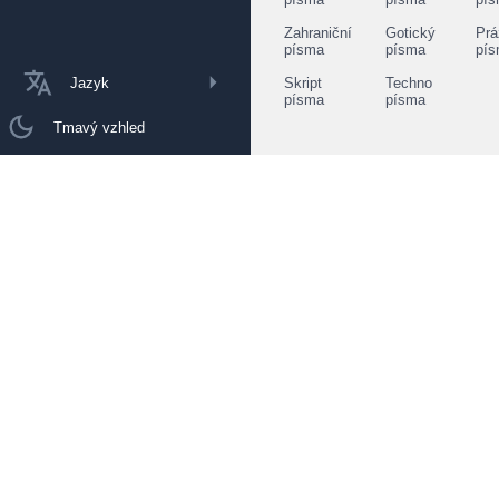
Zahraniční
Gotický
Prá
písma
písma
pí
Jazyk
Skript
Techno
písma
písma
Tmavý vzhled