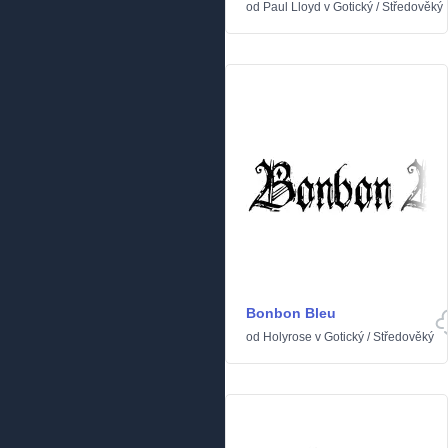
od
Paul Lloyd
v
Gotický
/
Středověký
Bonbon Bleu
od
Holyrose
v
Gotický
/
Středověký