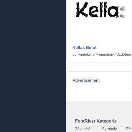
Kellas Berat
od
twinletter
v
Přemrštěný
/
Ozdobné
Advertisement
FontRiver Kategorie
Základní
Symboly
Pře