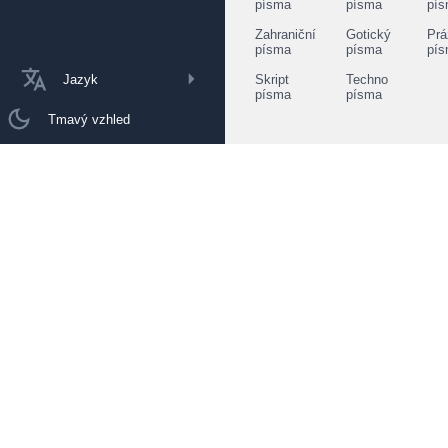
písma
písma
pí
Zahraniční
Gotický
Prá
písma
písma
pí
Jazyk
Skript
Techno
písma
písma
Tmavý vzhled