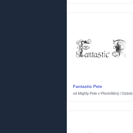
Fantastic Pete
od
Mighty Pete
v
Přemrštěný
/
Ozdob