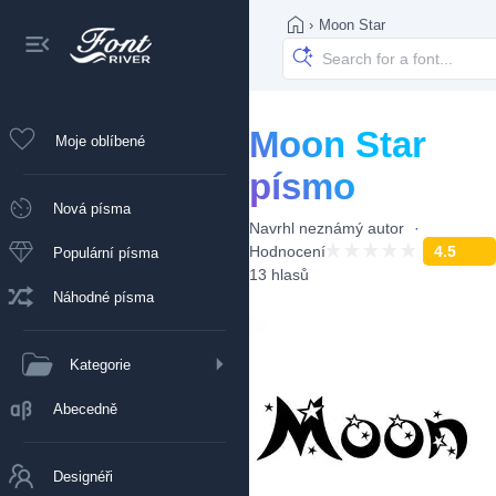
›
Moon Star
Moon Star
Moje oblíbené
písmo
Nová písma
Navrhl
neznámý autor
Hodnocení
4.5
Populární písma
13 hlasů
Náhodné písma
Kategorie
Abecedně
Designéři