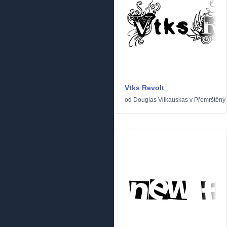
Vtks Revolt
od
Douglas Vitkauskas
v
Přemrštěný