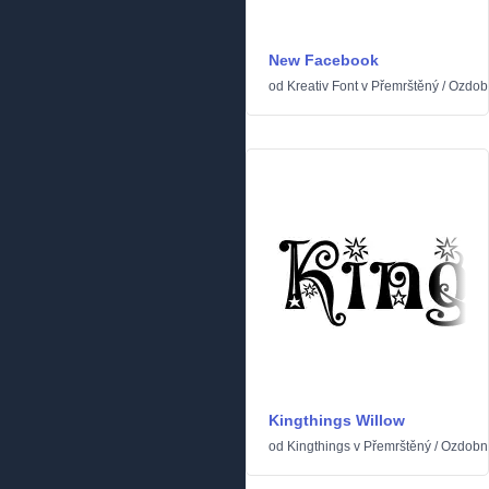
New Facebook
od
Kreativ Font
v
Přemrštěný
/
Ozdob
Kingthings Willow
od
Kingthings
v
Přemrštěný
/
Ozdobn