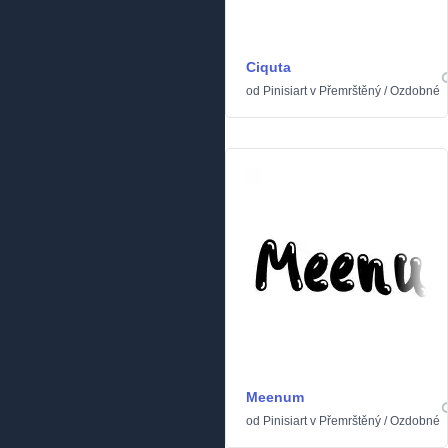
Ciquta
od
Pinisiart
v
Přemrštěný
/
Ozdobné
Meenum
od
Pinisiart
v
Přemrštěný
/
Ozdobné