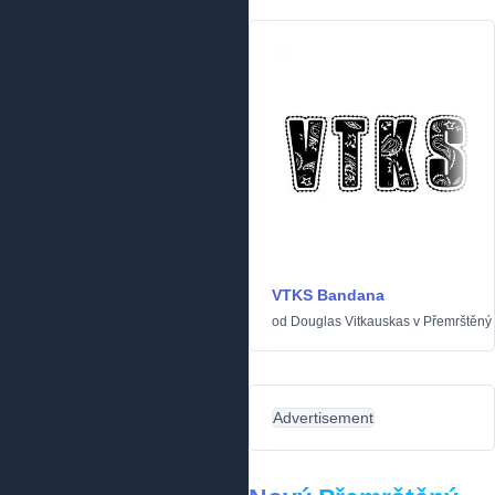
VTKS Bandana
od
Douglas Vitkauskas
v
Přemrštěný
Advertisement