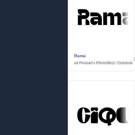
Rama
od
Pinisiart
v
Přemrštěný
/
Ozdobné