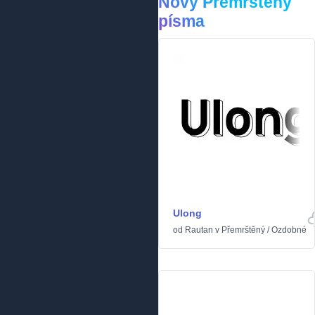
Nový Přemrštěný
písma
Ulong
od
Rautan
v
Přemrštěný
/
Ozdobné