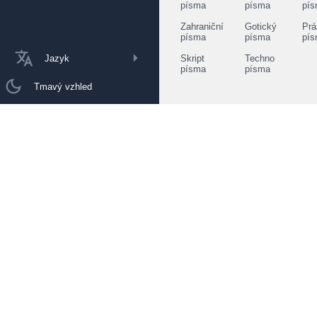
písma
písma
pí
Zahraniční
Gotický
Prá
písma
písma
pí
Jazyk
Skript
Techno
písma
písma
Tmavý vzhled