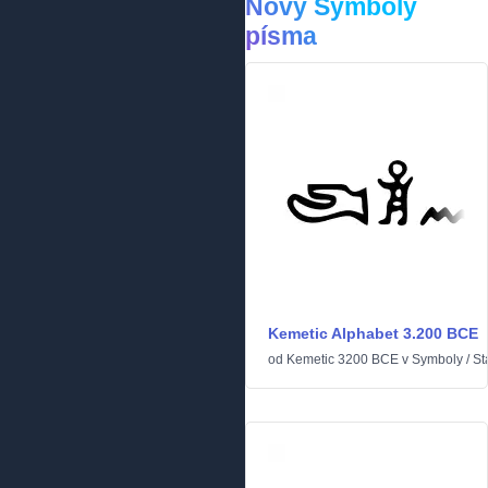
Nový Symboly
písma
Kemetic Alphabet 3.200 BCE
od
Kemetic 3200 BCE
v
Symboly
/
St