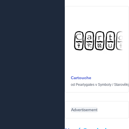
Cartouche
od
Pearlygates
v
Symboly
/
Starověk
Advertisement