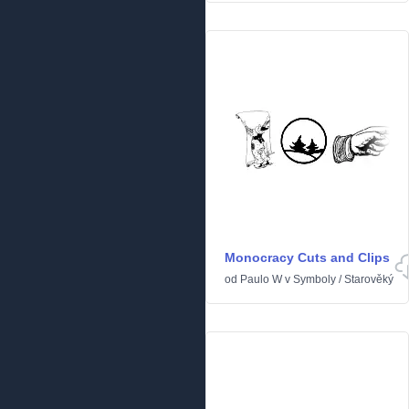
Monocracy Cuts and Clips
od
Paulo W
v
Symboly
/
Starověký