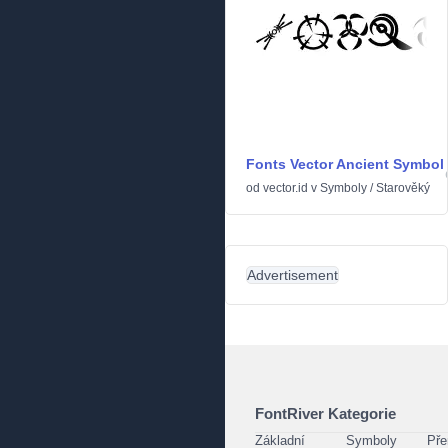
Fonts Vector Ancient Symbol
od
vector.id
v
Symboly
/
Starověký
Advertisement
FontRiver Kategorie
Základní
Symboly
Pře