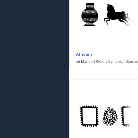
Africain
od
Manfred Klein
v
Symboly
/
Starov