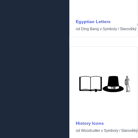
Egyptian Letters
od
Ding Bang
v
Symboly
/
Starověký
History Icons
od
Woodcutter
v
Symboly
/
Starověký