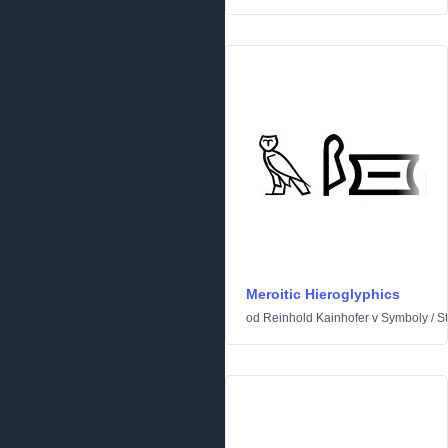
Meroitic Hieroglyphics
od
Reinhold Kainhofer
v
Symboly
/
S