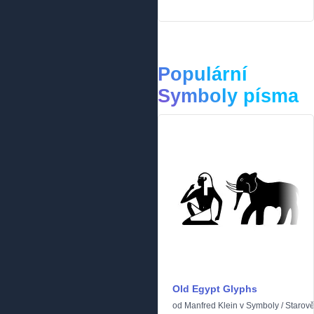
Populární
Symboly písma
Old Egypt Glyphs
od
Manfred Klein
v
Symboly
/
Starov