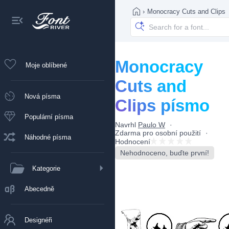
›
Monocracy Cuts and Clips
Monocracy
Moje oblíbené
Cuts and
Nová písma
Clips písmo
Populární písma
Navrhl
Paulo W
Zdarma pro osobní použití
Náhodné písma
Hodnocení
Nehodnoceno, buďte první!
Kategorie
Abecedně
Designéři