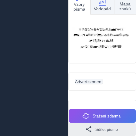
Mapa
Vzory
Vodopád
znaků
písma
Advertisement
Stažení zdarma
Sdílet písmo