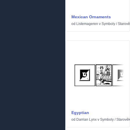
Mexican Ornaments
od
Listemageren
v
Symboly
/
Starově
Egyptian
od
Darrian Lynx
v
Symboly
/
Starově