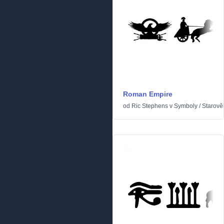
Roman Empire
od
Ric Stephens
v
Symboly
/
Starově