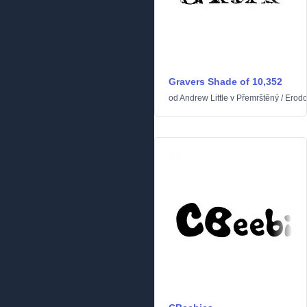
Gravers Shade of 10,352
od
Andrew Little
v
Přemrštěný
/
Erod