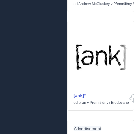
od
Andrew McCluskey
v
Přemrštěný
[ank]*
od
bran
v
Přemrštěný
/
Erodované
Advertisement