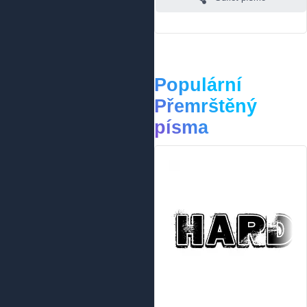
Populární
Přemrštěný
písma