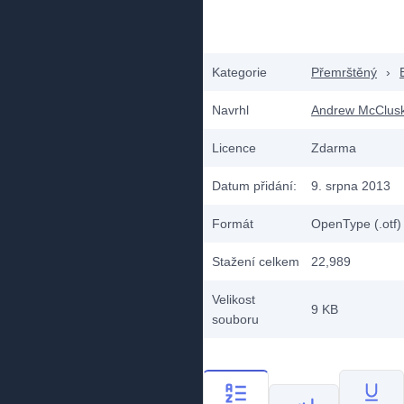
Kategorie
Přemrštěný
›
Navrhl
Andrew McClus
Licence
Zdarma
Datum přidání:
9. srpna 2013
Formát
OpenType (.otf)
Stažení celkem
22,989
Velikost
9 KB
souboru