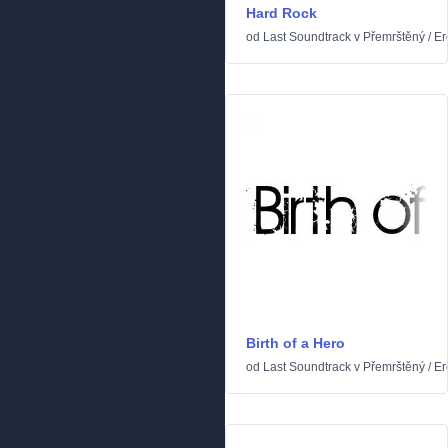
Hard Rock
od
Last Soundtrack
v
Přemrštěný
/
Er
Birth of a Hero
od
Last Soundtrack
v
Přemrštěný
/
Er