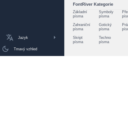
FontRiver Kategorie
Základní
Symboly
Pře
písma
písma
pí
Zahraniční
Gotický
Prá
písma
písma
pí
Jazyk
Skript
Techno
písma
písma
Tmavý vzhled