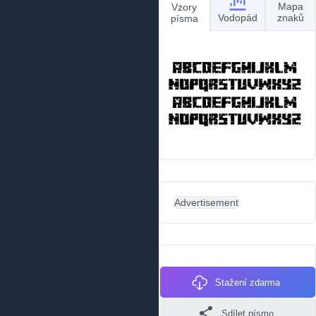
Mapa
Vzory
Vodopád
znaků
písma
Advertisement
Stažení zdarma
Sdílet písmo