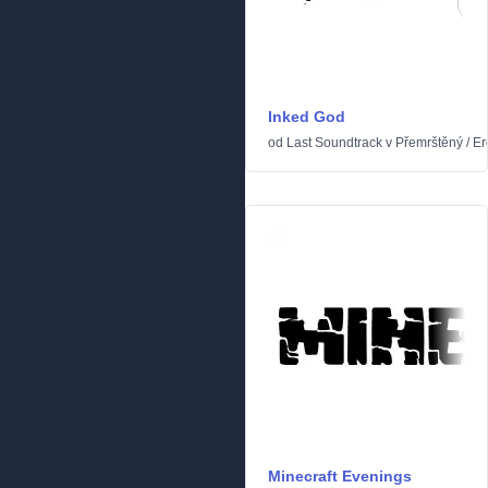
Inked God
od
Last Soundtrack
v
Přemrštěný
/
Er
Minecraft Evenings