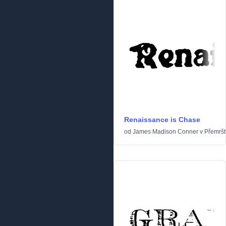
Renaissance is Chase
od
James Madison Conner
v
Přemrš