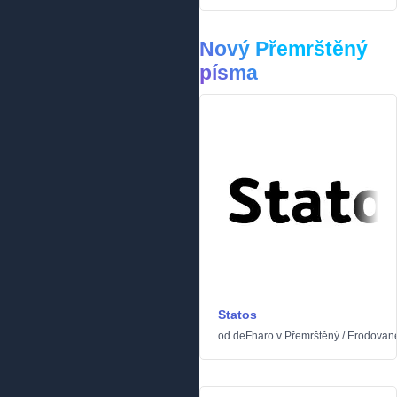
Nový Přemrštěný
písma
Statos
od
deFharo
v
Přemrštěný
/
Erodovan