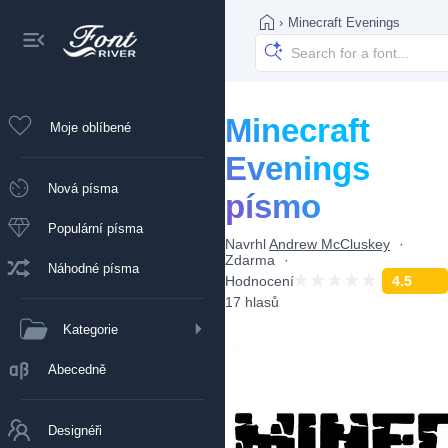
›
Minecraft Evenings
Minecraft
Moje oblíbené
Evenings
Nová písma
písmo
Populární písma
Navrhl
Andrew McCluskey
Zdarma
Náhodné písma
Hodnocení
4.5
17 hlasů
Kategorie
Abecedně
Designéři