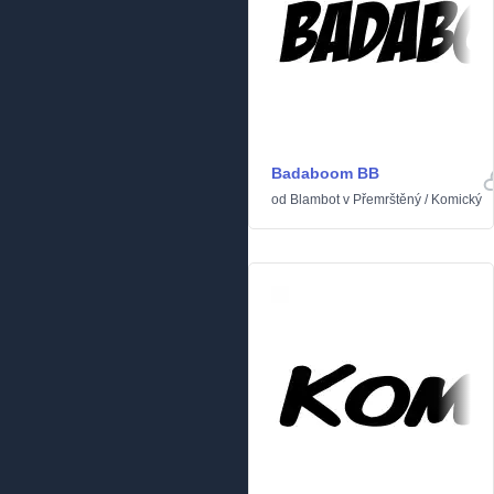
Badaboom BB
od
Blambot
v
Přemrštěný
/
Komický