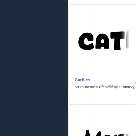
Catfiles
od
khurasan
v
Přemrštěný
/
Komický