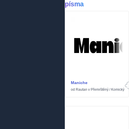
písma
Maniche
od
Rautan
v
Přemrštěný
/
Komický