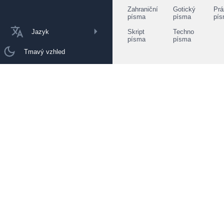
Zahraniční
Gotický
Prá
písma
písma
pí
Jazyk
Skript
Techno
písma
písma
Tmavý vzhled