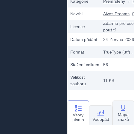
Kategorie
Přemrštěný
›
Navrhl
Aivos Dreams
Zdarma pro oso
Licence
použití
Datum přidání:
24. června 2026
Formát
TrueType (.ttf)
,
Stažení celkem
56
Velikost
11 KB
souboru
Mapa
Vzory
Vodopád
znaků
písma