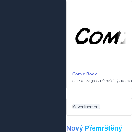
Comic Book
od
Pixel Sagas
v
Přemrštěný
/
Komic
Advertisement
Nový Přemrštěný