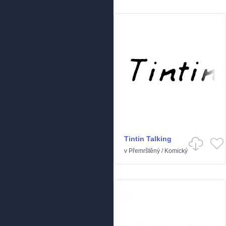
Tintin Talking
v
Přemrštěný
/
Komický