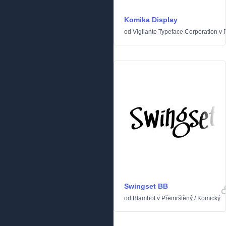
Komika Display
od
Vigilante Typeface Corporation
v
Swingset BB
od
Blambot
v
Přemrštěný
/
Komický