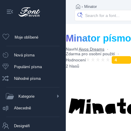
›
Minator
Minator písmo
Moje oblíbené
Navrhl
Aivos Dreams
Zdarma pro osobní použití
Nová písma
Hodnocení
4
2 hlasů
Populární písma
Náhodné písma
Kategorie
Abecedně
Designéři