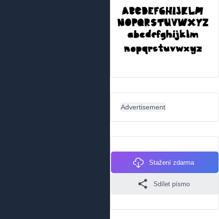
Advertisement
Stažení zdarma
Sdílet písmo