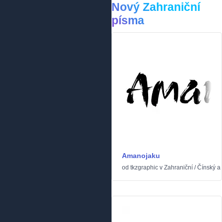
Nový Zahraniční
písma
Amanojaku
od
tkzgraphic
v
Zahraniční
/
Čínský a