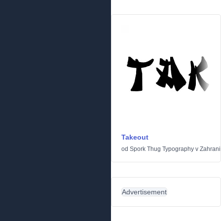
Takeout
od
Spork Thug Typography
v
Zahrani
Advertisement