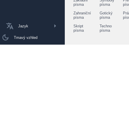
Základní
Symboly
Pře
písma
písma
pí
Zahraniční
Gotický
Prá
písma
písma
pí
Jazyk
Skript
Techno
písma
písma
Tmavý vzhled