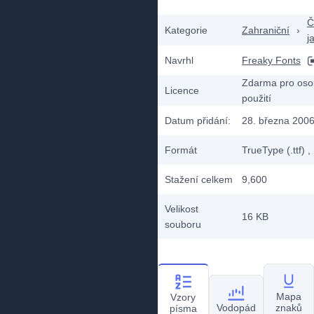
Č
Kategorie
Zahraniční
›
j
Navrhl
Freaky Fonts
Zdarma pro oso
Licence
použití
Datum přidání:
28. března 200
Formát
TrueType (.ttf)
,
Stažení celkem
9,600
Velikost
16 KB
souboru
Mapa
Vzory
Vodopád
znaků
písma