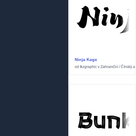
Ninja Kage
od
tkzgraphic
v
Zahraniční
/
Čínský a