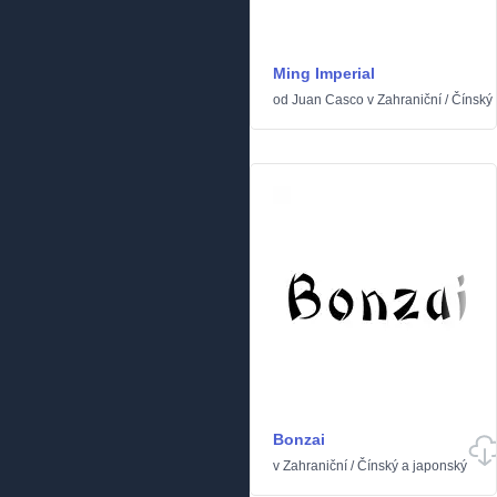
Ming Imperial
od
Juan Casco
v
Zahraniční
/
Čínský 
Bonzai
v
Zahraniční
/
Čínský a japonský