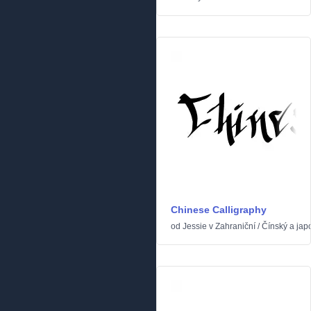
Chinese Calligraphy
od
Jessie
v
Zahraniční
/
Čínský a jap