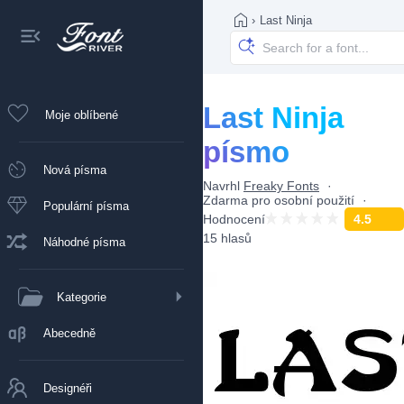
›
Last Ninja
Last Ninja
Moje oblíbené
písmo
Nová písma
Navrhl
Freaky Fonts
Zdarma pro osobní použití
Populární písma
Hodnocení
4.5
15 hlasů
Náhodné písma
Kategorie
Abecedně
Designéři