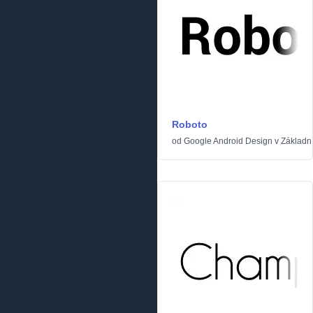
Roboto
od
Google Android Design
v
Základn