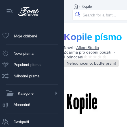
›
Kopile
Kopile písmo
Moje oblíbené
Navrhl
Afkari Studio
Zdarma pro osobní použití
Nová písma
Hodnocení
Nehodnoceno, buďte první!
Populární písma
Náhodné písma
Kategorie
Abecedně
Designéři