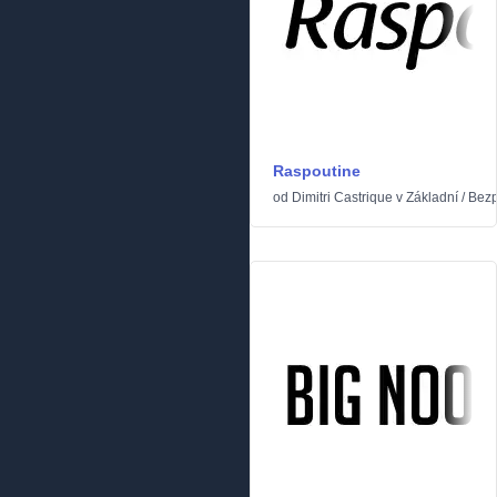
Raspoutine
od
Dimitri Castrique
v
Základní
/
Bezp