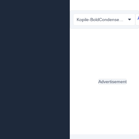
Kopile-BoldCondensed.otf
Advertisement