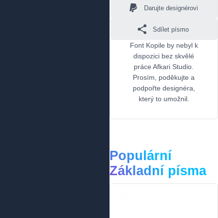
Darujte designérovi
Sdílet písmo
Font Kopile by nebyl k
dispozici bez skvělé
práce Afkari Studio.
Prosím, poděkujte a
podpořte designéra,
který to umožnil.
Populární
Základní písma