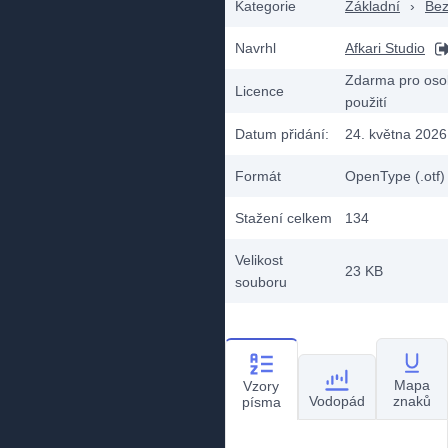
Kategorie
Základní
›
Bez
Navrhl
Afkari Studio
Zdarma pro oso
Licence
použití
Datum přidání:
24. května 2026
Formát
OpenType (.otf)
Stažení celkem
134
Velikost
23 KB
souboru
Mapa
Vzory
Vodopád
znaků
písma