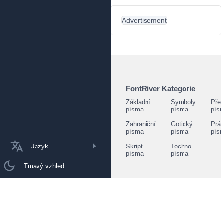
Advertisement
FontRiver Kategorie
Základní
Symboly
Pře
písma
písma
pí
Zahraniční
Gotický
Prá
písma
písma
pí
Jazyk
Skript
Techno
písma
písma
Tmavý vzhled