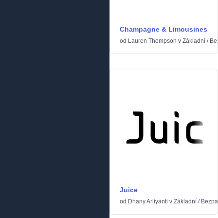
Champagne & Limousines
od
Lauren Thompson
v
Základní
/
Be
Juice
od
Dhany Arliyanti
v
Základní
/
Bezpa