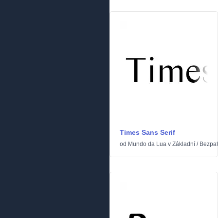
Times Sans Serif
od
Mundo da Lua
v
Základní
/
Bezpa