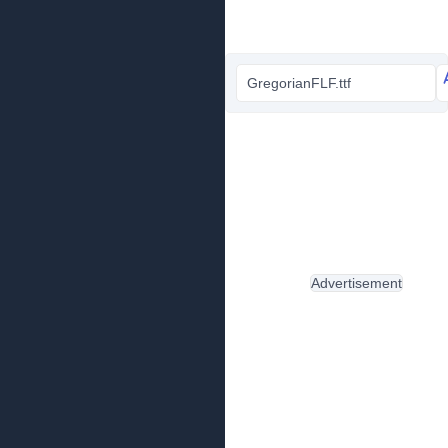
GregorianFLF.ttf
Advertisement