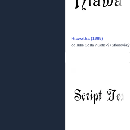
Hiawatha (1888)
od
Julie Costa
v
Gotický
/
Středověký