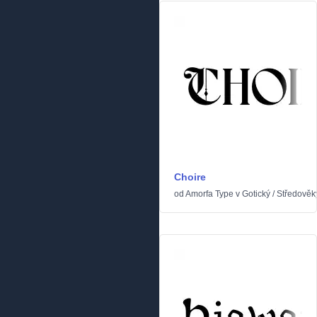
Choire
od
Amorfa Type
v
Gotický
/
Středověk