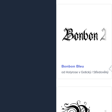
Bonbon Bleu
od
Holyrose
v
Gotický
/
Středověký