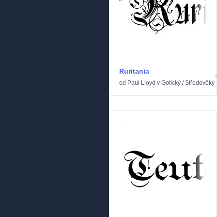
Ruritania
od
Paul Lloyd
v
Gotický
/
Středověký