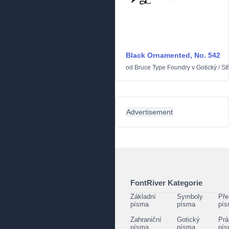
Black Ornamented, No. 542
od
Bruce Type Foundry
v
Gotický
/
St
Advertisement
FontRiver Kategorie
Základní
Symboly
Pře
písma
písma
pí
Zahraniční
Gotický
Prá
písma
písma
pí