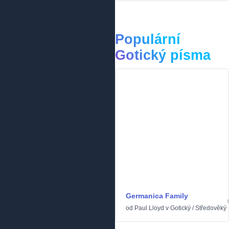
Populární
Gotický písma
Germanica Family
od
Paul Lloyd
v
Gotický
/
Středověký