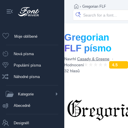
›
Gregorian FLF
Gregorian
Moje oblíbené
FLF písmo
Nová písma
Navrhl
Casady & Greene
Hodnocení
4.5
Populární písma
32 hlasů
Náhodné písma
Kategorie
Abecedně
Designéři