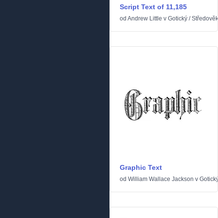
Script Text of 11,185
od
Andrew Little
v
Gotický
/
Středově
Graphic Text
od
William Wallace Jackson
v
Gotick