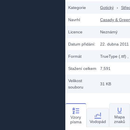
Kategorie
Gotický
›
Stře
Navrhl
Casady & Gree
Licence
Neznámý
Datum přidání:
22. dubna 2011
Formát
TrueType (.ttf)
,
Stažení celkem
7,591
Velikost
31 KB
souboru
Mapa
Vzory
Vodopád
znaků
písma