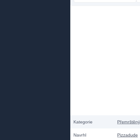
Kategorie
Přemrštěný
Navrhl
Pizzadude