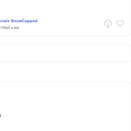
ncials SnowCapped
/
Oheň a led