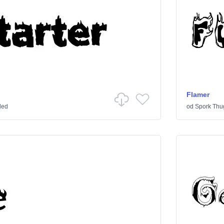
Flamer
led
od
Spork Thu