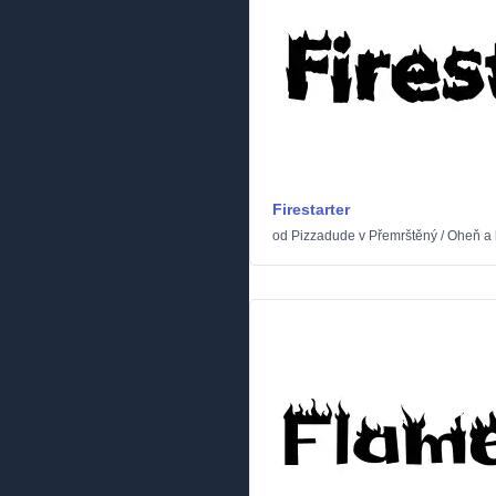
Firestarter
od
Pizzadude
v
Přemrštěný
/
Oheň a 