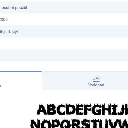
 osobní použití
2006
ttf)
, 1
styl
Vodopád
a