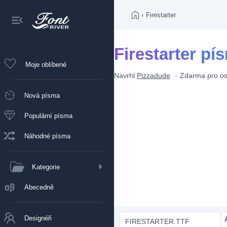
›
Firestarter
Firestarter pí
Moje oblíbené
Navrhl
Pizzadude
Zdarma pro os
Nová písma
Populární písma
Náhodné písma
Kategorie
Abecedně
Designéři
FIRESTARTER.TTF