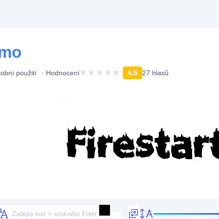
smo
obní použití
Hodnocení
4.5
27 hlasů