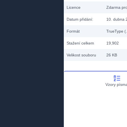
Licence
Zdarma pro
Datum přidání:
10. dubna 
Formát
TrueType (.
Stažení celkem
19,902
Velikost souboru
26 KB
Vzory písm