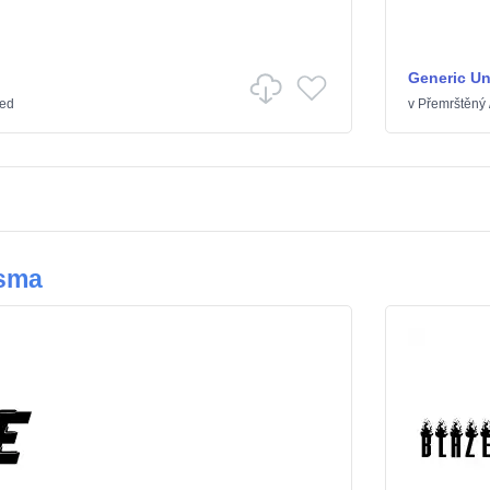
Generic U
led
v
Přemrštěný
ísma