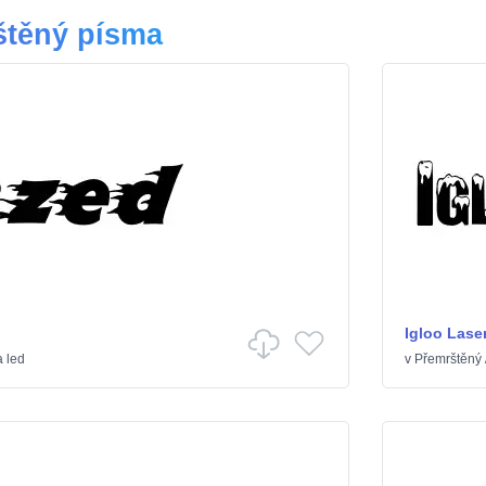
štěný písma
Igloo Lase
 led
v
Přemrštěný