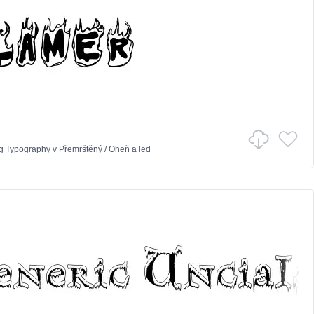
g Typography
v
Přemrštěný
/
Oheň a led