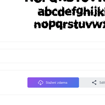
Stažení zdarma
Sdí