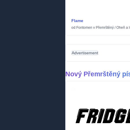
Flame
od
Fontomen
v
Přemrštěný
/
Oheň a 
Advertisement
Nový Přemrštěný p