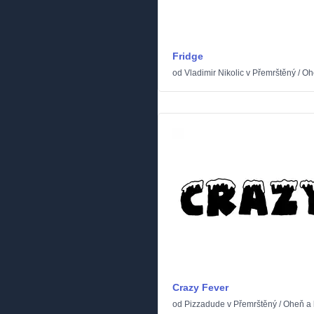
Fridge
od
Vladimir Nikolic
v
Přemrštěný
/
Oh
Crazy Fever
od
Pizzadude
v
Přemrštěný
/
Oheň a 