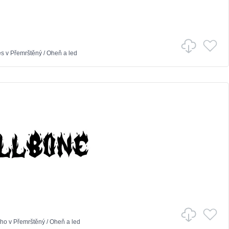
es
v
Přemrštěný
/
Oheň a led
oho
v
Přemrštěný
/
Oheň a led