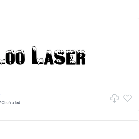
r
/
Oheň a led