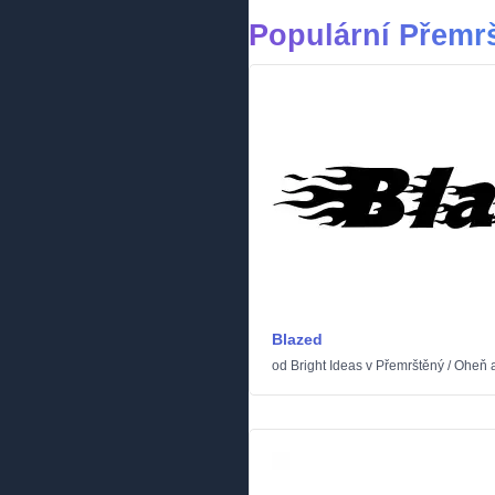
Populární Přemr
Blazed
od
Bright Ideas
v
Přemrštěný
/
Oheň a