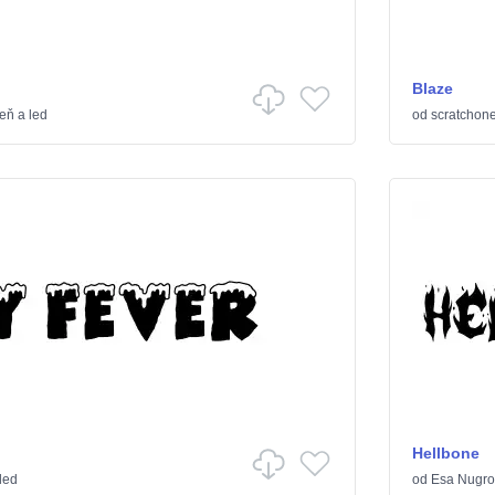
Blaze
eň a led
od
scratchon
Hellbone
led
od
Esa Nugr