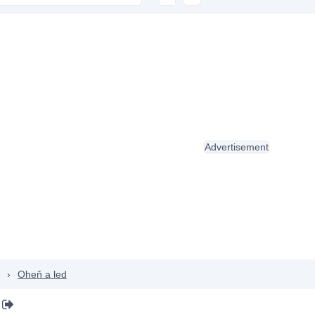
Advertisement
›
Oheň a led