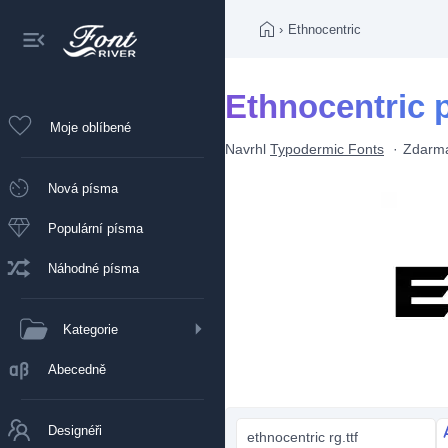
›
Ethnocentric
Ethnocentric 
Moje oblíbené
Navrhl
Typodermic Fonts
Zdarm
Nová písma
Populární písma
Náhodné písma
Kategorie
Abecedně
Designéři
ethnocentric rg.ttf