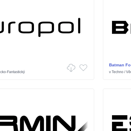
Batman Fo
cko-Fantastický
v
Techno
/
Vě