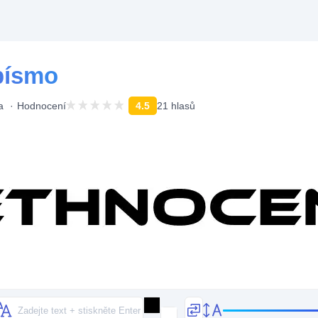
písmo
a
Hodnocení
4.5
21 hlasů