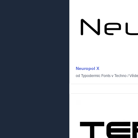
Neuropol X
od
Typodermic Fonts
v
Techno
/
Věde