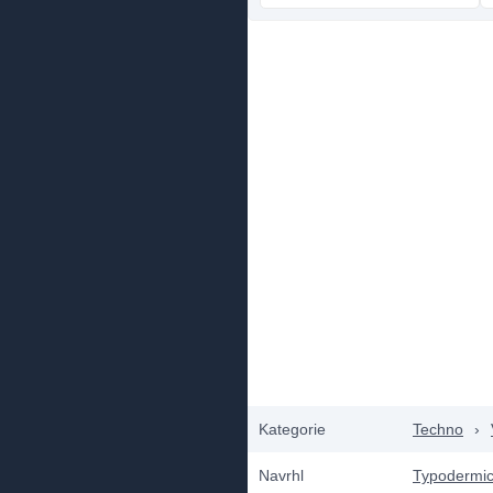
Kategorie
Techno
›
Navrhl
Typodermic