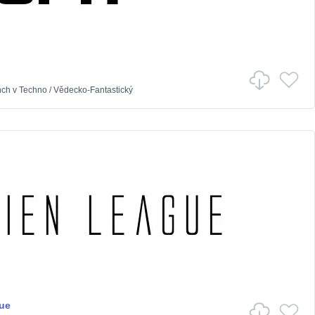
nch
v
Techno
/
Vědecko-Fantastický
ue