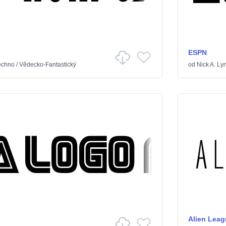
ESPN
echno
/
Vědecko-Fantastický
od
Nick A. Ly
Alien Leag