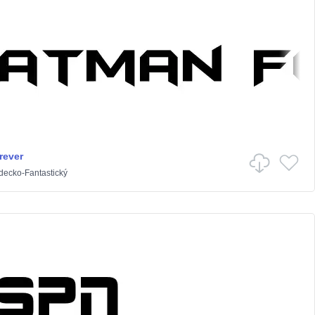
rever
decko-Fantastický