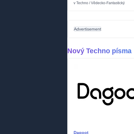
v
Techno
/
Vědecko-Fantastický
Advertisement
Nový Techno písma
Dagoot