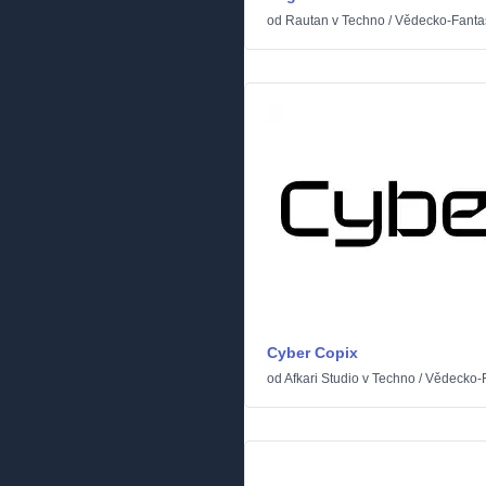
od
Rautan
v
Techno
/
Vědecko-Fantas
Cyber Copix
od
Afkari Studio
v
Techno
/
Vědecko-F