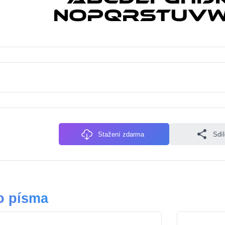
Stažení zdarma
Sdí
o písma