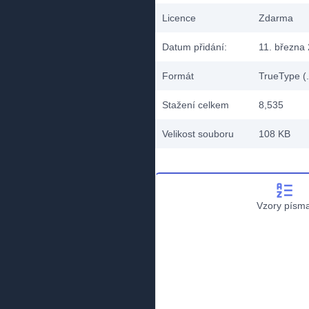
Licence
Zdarma
Datum přidání:
11. března
Formát
TrueType (.
Stažení celkem
8,535
Velikost souboru
108 KB
Vzory písm