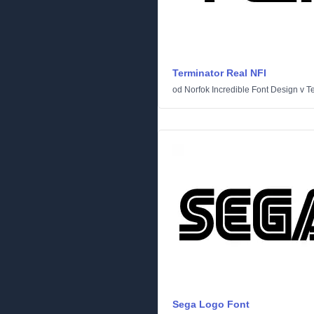
Terminator Real NFI
od
Norfok Incredible Font Design
v
T
Sega Logo Font