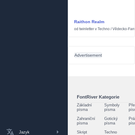
Raithon Realm
od
twinletter
v
Techno
/
Vědecko-Fant
Advertisement
FontRiver Kategorie
Základní
Symboly
Pře
písma
písma
pí
Zahraniční
Gotický
Prá
písma
písma
pí
Jazyk
Skript
Techno