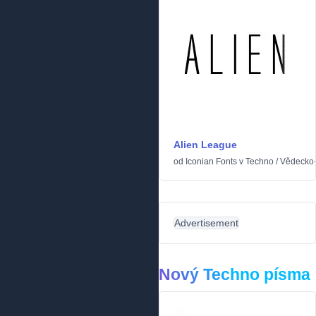
Alien League
od
Iconian Fonts
v
Techno
/
Vědecko-
Advertisement
Nový Techno písma