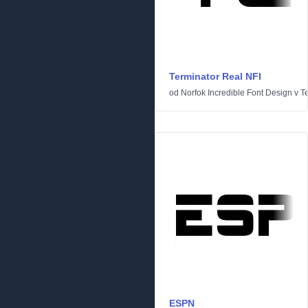
Terminator Real NFI
od
Norfok Incredible Font Design
v
T
ESPN