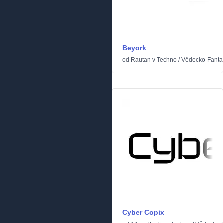
Beyork
od
Rautan
v
Techno
/
Vědecko-Fantas
Cyber Copix