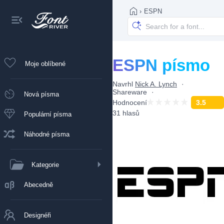
›
ESPN
ESPN písmo
Moje oblíbené
Navrhl
Nick A. Lynch
Shareware
Nová písma
Hodnocení
3.5
31 hlasů
Populární písma
Náhodné písma
Kategorie
Abecedně
Designéři