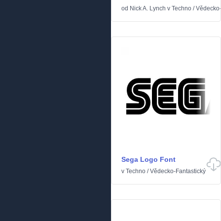
od
Nick A. Lynch
v
Techno
/
Vědecko-
Sega Logo Font
v
Techno
/
Vědecko-Fantastický