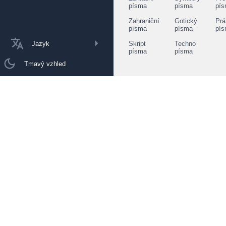
písma
písma
pí
Zahraniční
Gotický
Prá
písma
písma
pí
Jazyk
Skript
Techno
písma
písma
Tmavý vzhled