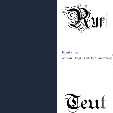
Ruritania
od
Paul Lloyd
v
Gotický
/
Středověký