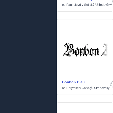
od
Paul Lloyd
v
Gotický
/
Středověký
Bonbon Bleu
od
Holyrose
v
Gotický
/
Středověký