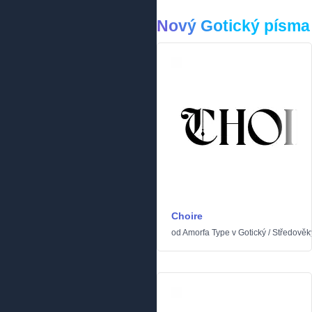
Nový Gotický písma
Choire
od
Amorfa Type
v
Gotický
/
Středověk