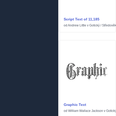
Script Text of 11,185
od
Andrew Little
v
Gotický
/
Středově
Graphic Text
od
William Wallace Jackson
v
Gotick