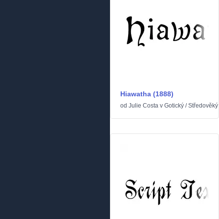
Hiawatha (1888)
od
Julie Costa
v
Gotický
/
Středověký