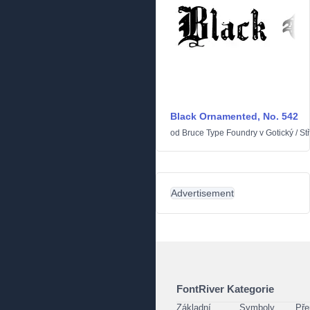
Black Ornamented, No. 542
od
Bruce Type Foundry
v
Gotický
/
St
Advertisement
FontRiver Kategorie
Základní
Symboly
Pře