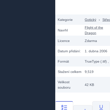
Kategorie
Gotický
›
Stře
Flight of the
Navrhl
Dragon
Licence
Zdarma
Datum přidání:
1. dubna 2006
Formát
TrueType (.ttf)
,
Stažení celkem
9,519
Velikost
42 KB
souboru