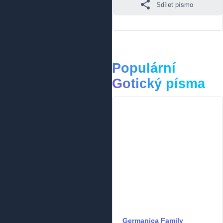
Sdílet písmo
Populární
Gotický písma
Germanica Family