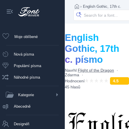
›
English Gothic, 17th c.
English
Moje oblíbené
Gothic, 17th
Nová písma
c. písmo
Populární písma
Navrhl
Flight of the Dragon
Zdarma
Náhodné písma
Hodnocení
4.5
45 hlasů
Kategorie
Abecedně
Designéři