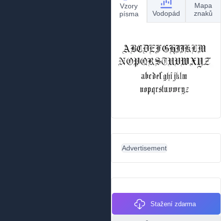
Mapa
Vzory
Vodopád
znaků
písma
Advertisement
Stažení zdarma