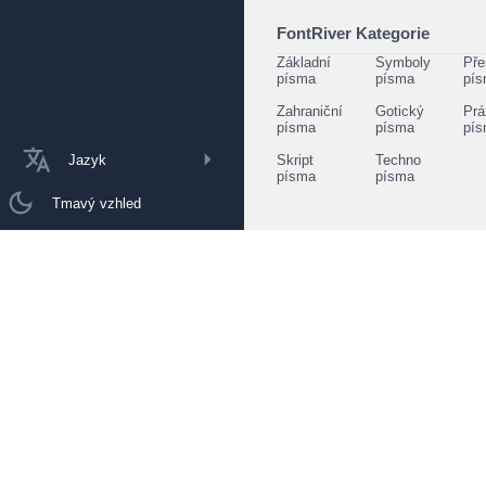
FontRiver Kategorie
Základní
Symboly
Pře
písma
písma
pí
Zahraniční
Gotický
Prá
písma
písma
pí
Jazyk
Skript
Techno
písma
písma
Tmavý vzhled