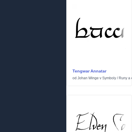
Tengwar Annatar
od
Johan Winge
v
Symboly
/
Runy a e