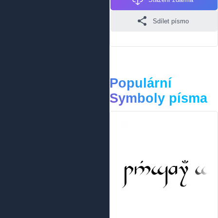
Sdílet písmo
Populární
Symboly písma