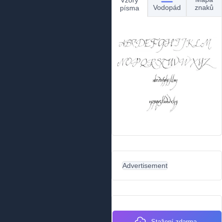
Vzory
Vodopád
znaků
písma
Advertisement
Stažení zdarma