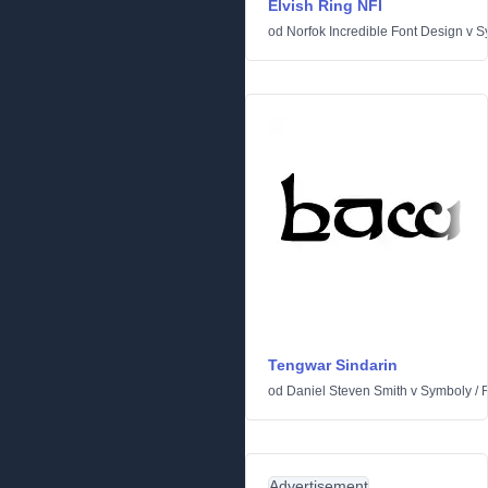
Elvish Ring NFI
od
Norfok Incredible Font Design
v
S
Tengwar Sindarin
od
Daniel Steven Smith
v
Symboly
/
R
Advertisement