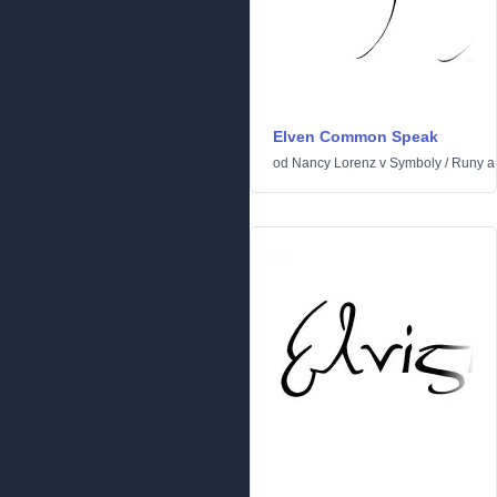
Elven Common Speak
od
Nancy Lorenz
v
Symboly
/
Runy a 