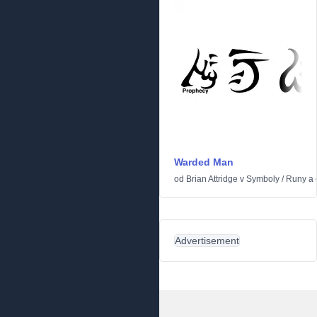
Warded Man
od
Brian Attridge
v
Symboly
/
Runy a e
Advertisement