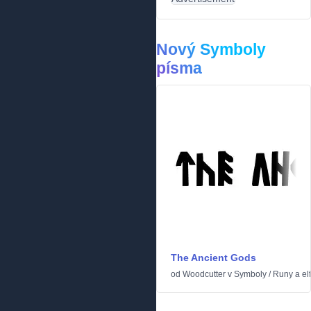
Nový Symboly
písma
The Ancient Gods
od
Woodcutter
v
Symboly
/
Runy a elf