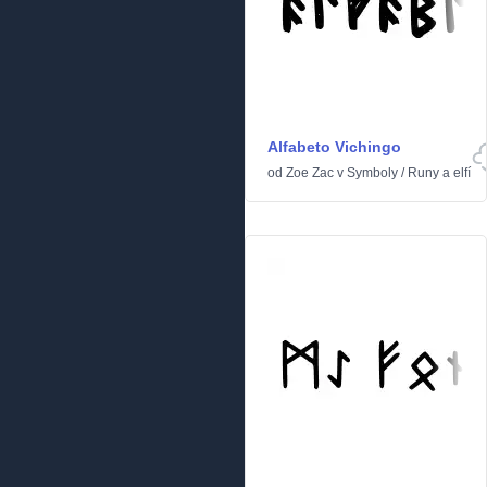
Alfabeto Vichingo
od
Zoe Zac
v
Symboly
/
Runy a elfí