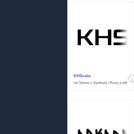
KHScala
od
Televo
v
Symboly
/
Runy a elfí