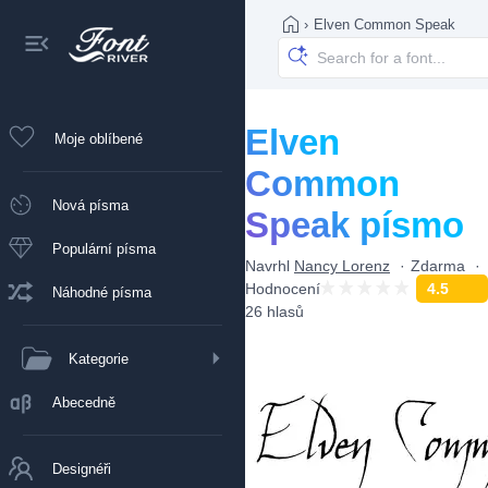
›
Elven Common Speak
Elven
Moje oblíbené
Common
Nová písma
Speak písmo
Populární písma
Navrhl
Nancy Lorenz
Zdarma
Hodnocení
4.5
Náhodné písma
26 hlasů
Kategorie
Abecedně
Designéři