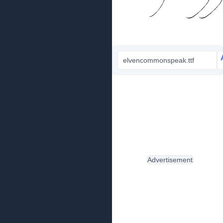
elvencommonspeak.ttf
Advertisement