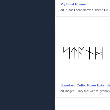
My Font Runes
od
Runas Escandinavas Diseño De 
Standard Celtic Rune Extend
od
Imogen Hilary McEwen
v
Symboly