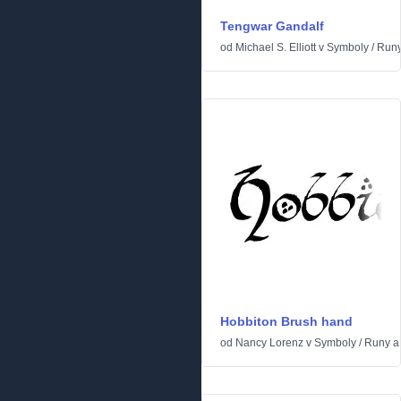
Tengwar Gandalf
od
Michael S. Elliott
v
Symboly
/
Runy 
Hobbiton Brush hand
od
Nancy Lorenz
v
Symboly
/
Runy a 