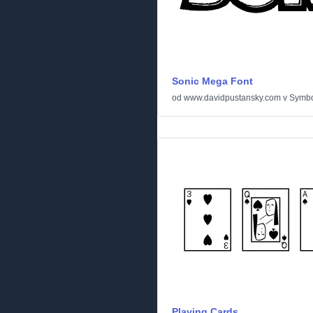
Sonic Mega Font
od
www.davidpustansky.com
v
Symbo
Playing Cards