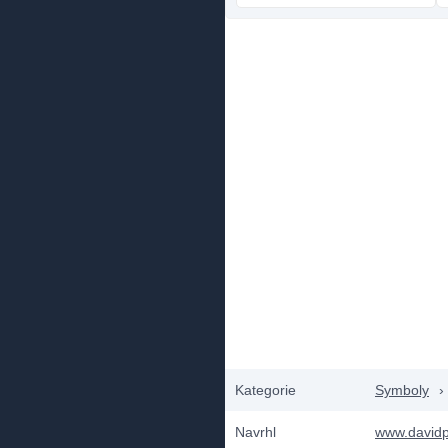
Kategorie
Symboly
›
Navrhl
www.david