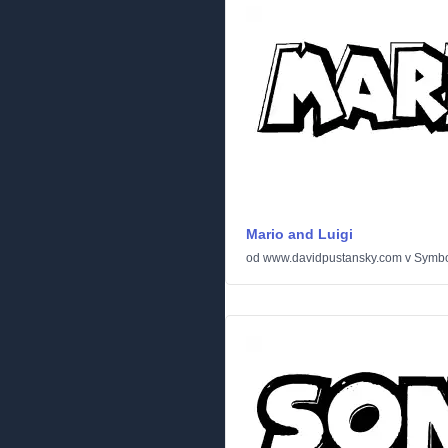
Mario and Luigi
od
www.davidpustansky.com
v
Symbo