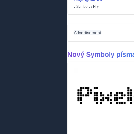
v
Symboly
/
Hry
Advertisement
Nový Symboly písm