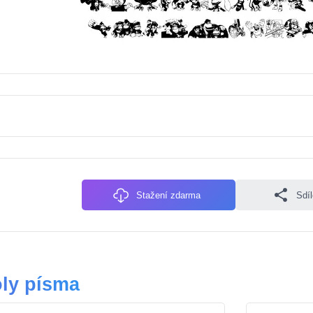
Stažení zdarma
Sdí
ly písma