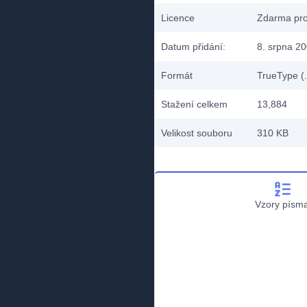
Licence
Zdarma pro
Datum přidání:
8. srpna 2
Formát
TrueType (.
Stažení celkem
13,884
Velikost souboru
310 KB
Vzory písm