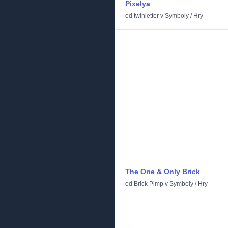
Pixelya
od
twinletter
v
Symboly
/
Hry
The One & Only Brick
od
Brick Pimp
v
Symboly
/
Hry