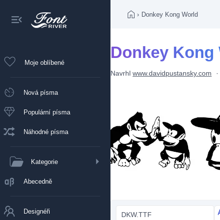
›
Donkey Kong World
Donkey Kong 
Moje oblíbené
Navrhl
www.davidpustansky.com
Nová písma
Populární písma
Náhodné písma
Kategorie
Abecedně
Designéři
DKW.TTF