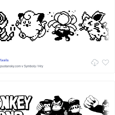
ixels
pustansky.com
v
Symboly
/
Hry