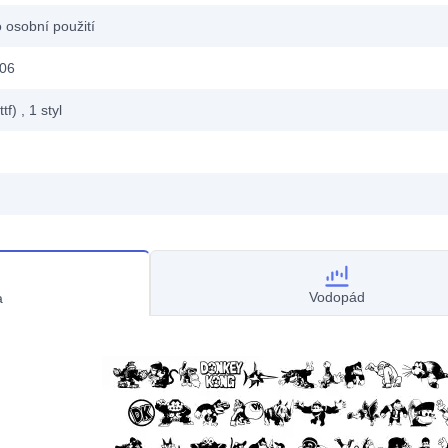
 osobní použití
006
ttf)
, 1
styl
Vodopád
a