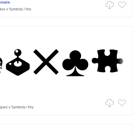
mate
kov
v
Symboly
/
Hry
quez
v
Symboly
/
Hry