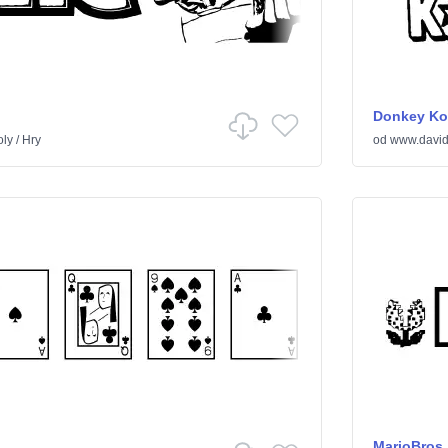
Donkey Ko
ly
/
Hry
od
www.david
MarioBros