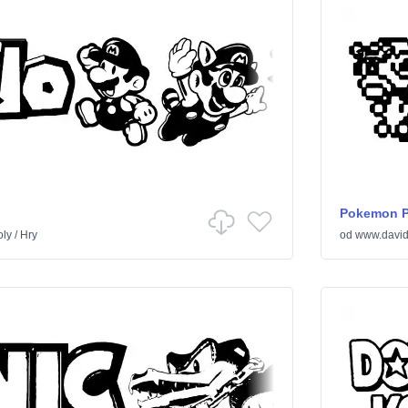
Pokemon P
ly
/
Hry
od
www.david