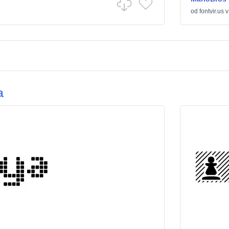
od
fontvir.us
a