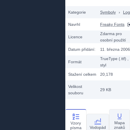
Kategorie
Symboly
›
Log
Navrhl
Freaky Fonts
Zdarma pro
Licence
osobní použití
Datum přidání:
11. března 2006
TrueType (.ttf)
,
Formát
styl
Stažení celkem
20,178
Velikost
29 KB
souboru
Mapa
Vzory
Vodopád
znaků
písma