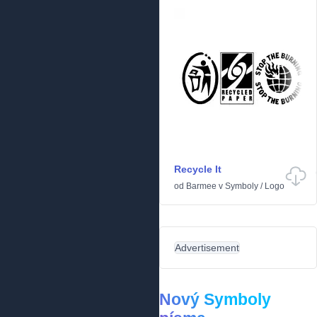
Recycle It
od
Barmee
v
Symboly
/
Logo
Advertisement
Nový Symboly