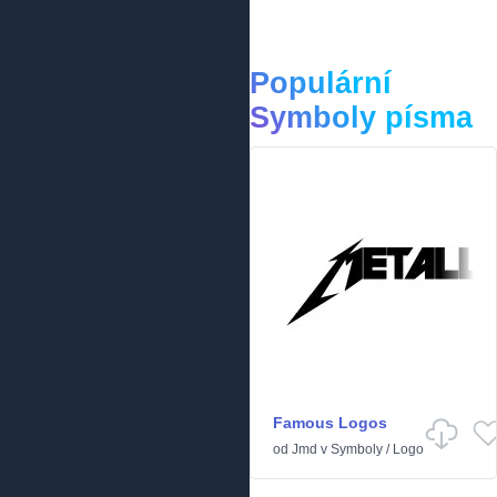
Populární
Symboly písma
Famous Logos
od
Jmd
v
Symboly
/
Logo