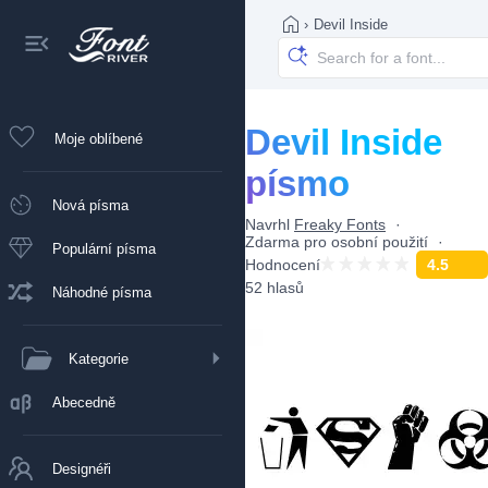
›
Devil Inside
Devil Inside
Moje oblíbené
písmo
Nová písma
Navrhl
Freaky Fonts
Zdarma pro osobní použití
Populární písma
Hodnocení
4.5
52 hlasů
Náhodné písma
Kategorie
Abecedně
Designéři