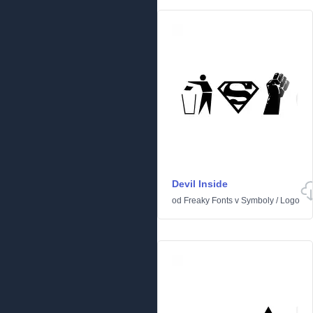
Devil Inside
od
Freaky Fonts
v
Symboly
/
Logo