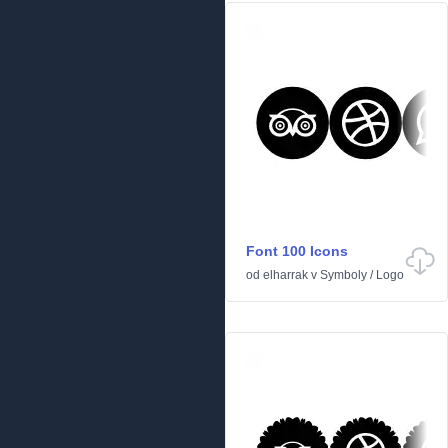
Font 100 Icons
od
elharrak
v
Symboly
/
Logo