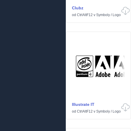
Clubz
od
CtrlAltF12
v
Symboly
/
Logo
Illustrate IT
od
CtrlAltF12
v
Symboly
/
Logo