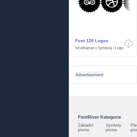
Font 120 Logos
od
elharrak
v
Symboly
/
Logo
Advertisement
FontRiver Kategorie
Základní
Symboly
Pře
písma
písma
pí