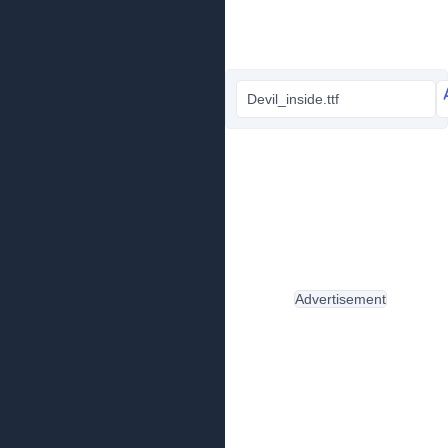
Devil_inside.ttf
Advertisement