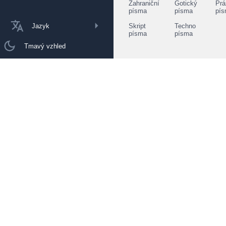
Zahraniční
Gotický
Prá
písma
písma
pí
Jazyk
Skript
Techno
písma
písma
Tmavý vzhled