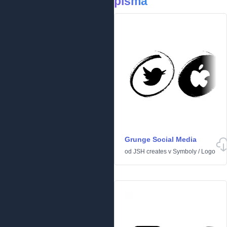
písma
Grunge Social Media
od
JSH creates
v
Symboly
/
Logo