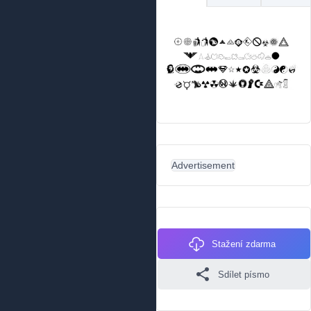
Advertisement
Stažení zdarma
Sdílet písmo