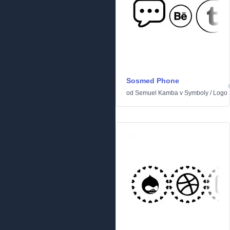
Sosmed Phone
od
Semuel Kamba
v
Symboly
/
Logo